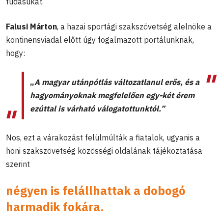
tudásukat.
Falusi Márton
, a hazai sportági szakszövetség alelnöke a
kontinensviadal előtt úgy fogalmazott portálunknak,
hogy:
„
A magyar utánpótlás változatlanul erős, és a
hagyományoknak megfelelően egy-két érem
ezúttal is várható válogatottunktól.”
Nos, ezt a várakozást felülmúlták a fiatalok, ugyanis a
honi szakszövetség közösségi oldalának tájékoztatása
szerint
négyen is felállhattak a dobogó
harmadik fokára.