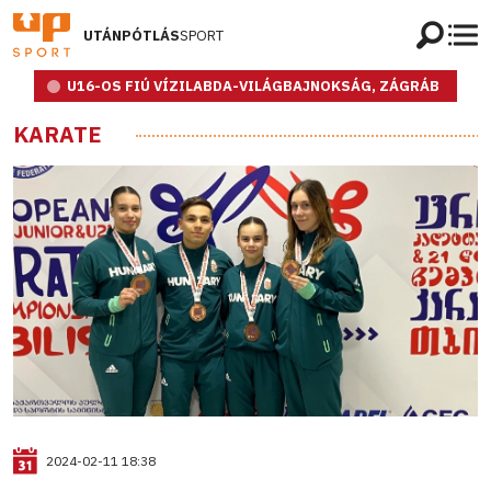
UTÁNPÓTLÁS
SPORT
U16-OS FIÚ VÍZILABDA-VILÁGBAJNOKSÁG, ZÁGRÁB
KARATE
2024-02-11 18:38