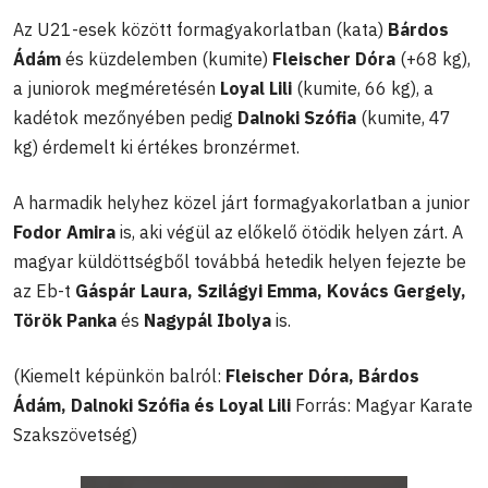
Az U21-esek között formagyakorlatban (kata)
Bárdos
Ádám
és küzdelemben (kumite)
Fleischer Dóra
(+68 kg),
a juniorok megméretésén
Loyal Lili
(kumite, 66 kg), a
kadétok mezőnyében pedig
Dalnoki Szófia
(kumite, 47
kg) érdemelt ki értékes bronzérmet.
A harmadik helyhez közel járt formagyakorlatban a junior
Fodor Amira
is, aki végül az előkelő ötödik helyen zárt. A
magyar küldöttségből továbbá hetedik helyen fejezte be
az Eb-t
Gáspár Laura, Szilágyi Emma, Kovács Gergely,
Török Panka
és
Nagypál Ibolya
is.
(Kiemelt képünkön balról:
Fleischer Dóra, Bárdos
Ádám, Dalnoki Szófia és Loyal Lili
Forrás: Magyar Karate
Szakszövetség)