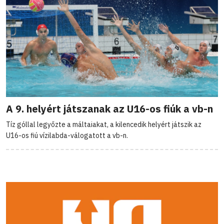
A 9. helyért játszanak az U16-os fiúk a vb-n
Tíz góllal legyőzte a máltaiakat, a kilencedik helyért játszik az
U16-os fiú vízilabda-válogatott a vb-n.