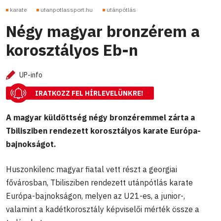
karate
utanpotlassport.hu
utánpótlás
Négy magyar bronzérem a
korosztályos Eb-n
UP-info
IRATKOZZ FEL HÍRLEVELÜNKRE!
A magyar küldöttség négy bronzéremmel zárta a
Tbilisziben rendezett korosztályos karate Európa-
bajnokságot.
Huszonkilenc magyar fiatal vett részt a georgiai
fővárosban, Tbilisziben rendezett utánpótlás karate
Európa-bajnokságon, melyen az U21-es, a junior-,
valamint a kadétkorosztály képviselői mérték össze a