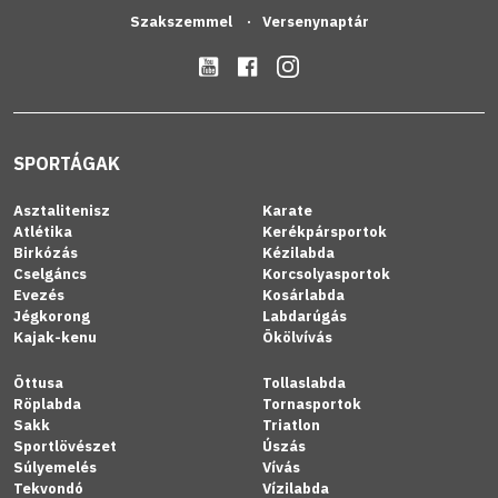
Szakszemmel
Versenynaptár
SPORTÁGAK
Asztalitenisz
Karate
Atlétika
Kerékpársportok
Birkózás
Kézilabda
Cselgáncs
Korcsolyasportok
Evezés
Kosárlabda
Jégkorong
Labdarúgás
Kajak-kenu
Ökölvívás
Öttusa
Tollaslabda
Röplabda
Tornasportok
Sakk
Triatlon
Sportlövészet
Úszás
Súlyemelés
Vívás
Tekvondó
Vízilabda