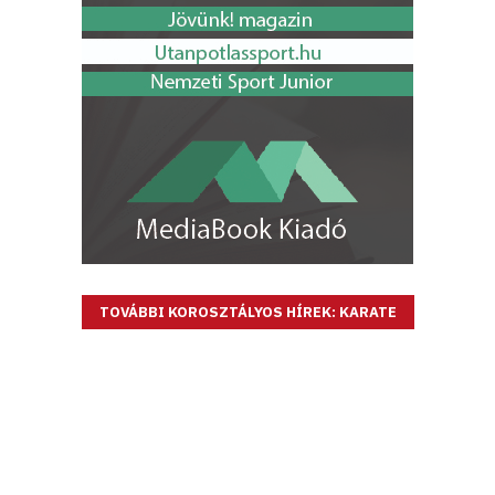
TOVÁBBI KOROSZTÁLYOS HÍREK: KARATE