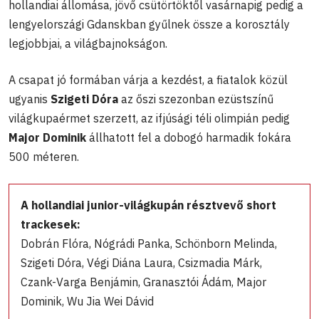
hollandiai állomása, jövő csütörtöktől vasárnapig pedig a
lengyelországi Gdanskban gyűlnek össze a korosztály
legjobbjai, a világbajnokságon.
A csapat jó formában várja a kezdést, a fiatalok közül
ugyanis
Szigeti Dóra
az őszi szezonban ezüstszínű
világkupaérmet szerzett, az ifjúsági téli olimpián pedig
Major Dominik
állhatott fel a dobogó harmadik fokára
500 méteren.
A hollandiai junior-világkupán résztvevő short
trackesek:
Dobrán Flóra, Nógrádi Panka, Schönborn Melinda,
Szigeti Dóra, Végi Diána Laura, Csizmadia Márk,
Czank-Varga Benjámin, Granasztói Ádám, Major
Dominik, Wu Jia Wei Dávid