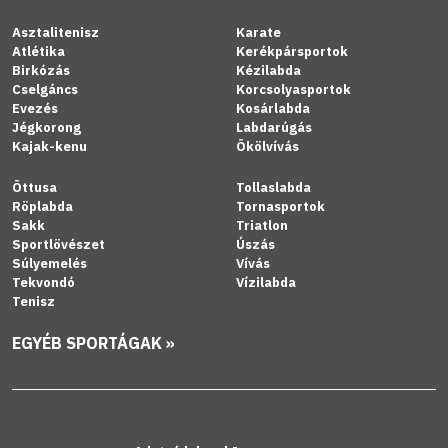
Asztalitenisz
Karate
Atlétika
Kerékpársportok
Birkózás
Kézilabda
Cselgáncs
Korcsolyasportok
Evezés
Kosárlabda
Jégkorong
Labdarúgás
Kajak-kenu
Ökölvívás
Öttusa
Tollaslabda
Röplabda
Tornasportok
Sakk
Triatlon
Sportlövészet
Úszás
Súlyemelés
Vívás
Tekvondó
Vízilabda
Tenisz
EGYÉB SPORTÁGAK »