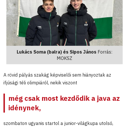
Lukács Soma (balra) és Sipos János
Forrás:
MOKSZ
A rövid pályás szakág képviselői sem hiányoztak az
ifjúsági téli olimpiáról, nekik viszont
még csak most kezdődik a java az
idénynek,
szombaton ugyanis startol a junior-világkupa utolsó,