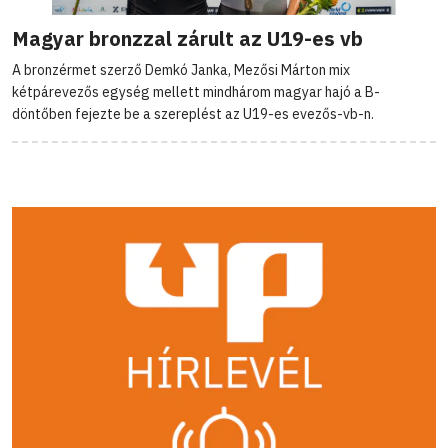
Magyar bronzzal zárult az U19-es vb
A bronzérmet szerző Demkó Janka, Mezősi Márton mix
kétpárevezős egység mellett mindhárom magyar hajó a B-
döntőben fejezte be a szereplést az U19-es evezős-vb-n.