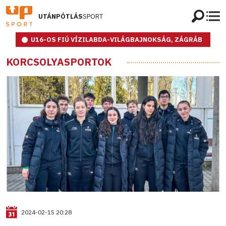
UTÁNPÓTLÁS
SPORT
U16-OS FIÚ VÍZILABDA-VILÁGBAJNOKSÁG, ZÁGRÁB
KORCSOLYASPORTOK
2024-02-15 20:28