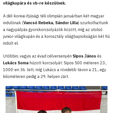
világkupára és vb-re készülnek.
A dél-koreai ifjúsági téli olimpián januárban két magyar
indulónak (
Vancsó Rebeka, Sándor Lilla
) szurkolhattunk
a nagypályás gyorskorcsolyázók között, míg az utolsó
junior-világkupán és a korosztály világbajnokságán két fiú
indult el.
Utóbbin, vagyis az évad célversenyén
Sipos János
és
Lukács Soma
húzott korcsolyát: Sipos 500 méteren 23.,
1000-en 36. lett, míg Lukács a rövidebb távon a 21., egy
kilométeren pedig a 29. helyen zárt.