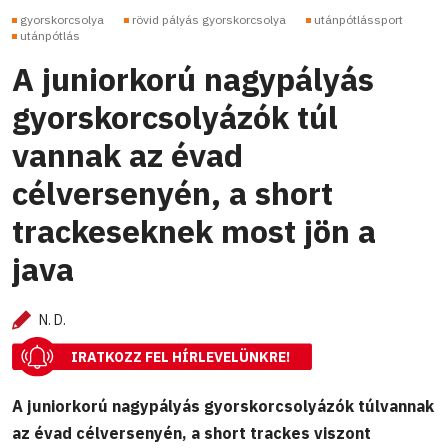
gyorskorcsolya
rövid pályás gyorskorcsolya
utánpótlássport
utánpótlás
A juniorkorú nagypályás
gyorskorcsolyázók túl
vannak az évad
célversenyén, a short
trackeseknek most jön a
java
N. D.
IRATKOZZ FEL HÍRLEVELÜNKRE!
A juniorkorú nagypályás gyorskorcsolyázók túlvannak
az évad célversenyén, a short trackes viszont