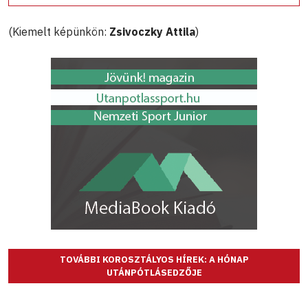
(Kiemelt képünkön:
Zsivoczky Attila
)
TOVÁBBI KOROSZTÁLYOS HÍREK: A HÓNAP
UTÁNPÓTLÁSEDZŐJE