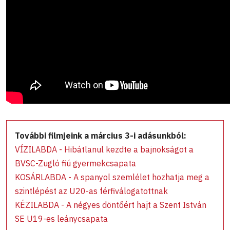
További filmjeink a március 3-i adásunkból:
VÍZILABDA - Hibátlanul kezdte a bajnokságot a
BVSC-Zugló fiú gyermekcsapata
KOSÁRLABDA - A spanyol szemlélet hozhatja meg a
szintlépést az U20-as férfiválogatottnak
KÉZILABDA - A négyes döntőért hajt a Szent István
SE U19-es leánycsapata