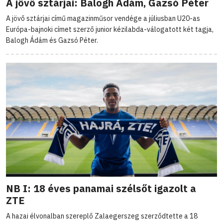
A jövő sztárjai: Balogh Ádám, Gazsó Péter
A jövő sztárjai című magazinműsor vendége a júliusban U20-as
Európa-bajnoki címet szerző junior kézilabda-válogatott két tagja,
Balogh Ádám és Gazsó Péter.
NB I: 18 éves panamai szélsőt igazolt a
ZTE
A hazai élvonalban szereplő Zalaegerszeg szerződtette a 18