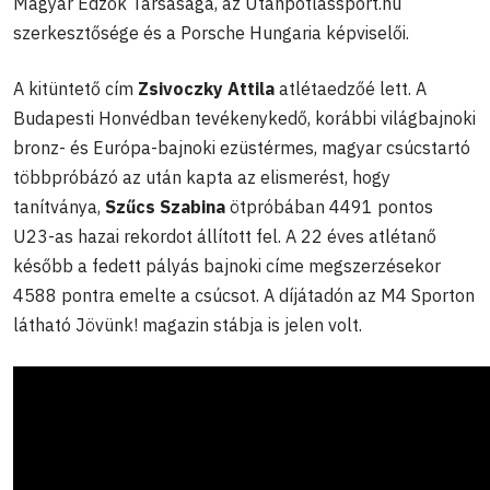
Magyar Edzők Társasága, az Utanpotlassport.hu
szerkesztősége és a Porsche Hungaria képviselői.
A kitüntető cím
Zsivoczky Attila
atlétaedzőé lett. A
Budapesti Honvédban tevékenykedő, korábbi világbajnoki
bronz- és Európa-bajnoki ezüstérmes, magyar csúcstartó
többpróbázó az után kapta az elismerést, hogy
tanítványa,
Szűcs Szabina
ötpróbában 4491 pontos
U23-as hazai rekordot állított fel. A 22 éves atlétanő
később a fedett pályás bajnoki címe megszerzésekor
4588 pontra emelte a csúcsot. A díjátadón az M4 Sporton
látható Jövünk! magazin stábja is jelen volt.