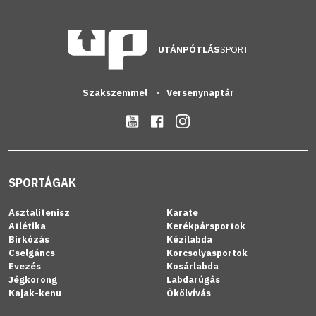
UTÁNPÓTLÁS
SPORT
Szakszemmel
Versenynaptár
SPORTÁGAK
Asztalitenisz
Karate
Atlétika
Kerékpársportok
Birkózás
Kézilabda
Cselgáncs
Korcsolyasportok
Evezés
Kosárlabda
Jégkorong
Labdarúgás
Kajak-kenu
Ökölvívás