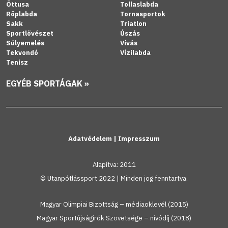
Öttusa
Tollaslabda
Röplabda
Tornasportok
Sakk
Triatlon
Sportlövészet
Úszás
Súlyemelés
Vívás
Tekvondó
Vízilabda
Tenisz
EGYÉB SPORTÁGAK »
Adatvédelem
|
Impresszum
Alapítva: 2011
© Utanpótlássport 2022 | Minden jog fenntartva.
Magyar Olimpiai Bizottság – médiaoklevél (2015)
Magyar Sportújságírók Szövetsége – nívódíj (2018)