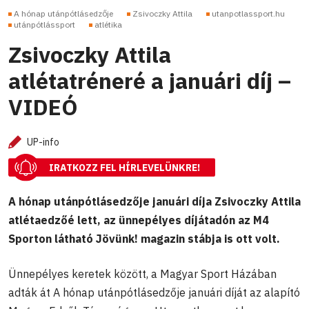
A hónap utánpótlásedzője
Zsivoczky Attila
utanpotlassport.hu
utánpótlássport
atlétika
Zsivoczky Attila
atlétatréneré a januári díj –
VIDEÓ
UP-info
IRATKOZZ FEL HÍRLEVELÜNKRE!
A hónap utánpótlásedzője januári díja Zsivoczky Attila
atlétaedzőé lett, az ünnepélyes díjátadón az M4
Sporton látható Jövünk! magazin stábja is ott volt.
Ünnepélyes keretek között, a Magyar Sport Házában
adták át A hónap utánpótlásedzője januári díját az alapító