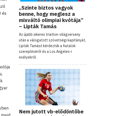
azó
„Szinte biztos vagyok
benne, hogy meglesz a
0 és
mixváltó olimpiai kvótája”
– Lipták Tamás
Az újabb sikeres triatlon-világverseny
után a válogatott szövetségi kapitányát,
Lipták Tamást kérdeztük a fiatalok
szerepléséről és a Los Angeles-i
esélyekről.
molója
i,
ak
gyar
nyben
Nem jutott vb-elődöntőbe
, majd