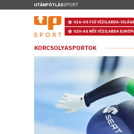
UTÁNPÓTLÁS
SPORT
U16-OS FIÚ VÍZILABDA-VILÁ
U20-AS NŐI VÍZILABDA EURÓ
KORCSOLYASPORTOK