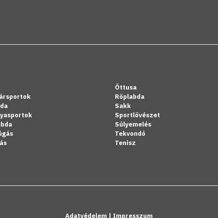
Öttusa
ársportok
Röplabda
bda
Sakk
lyasportok
Sportlövészet
abda
Súlyemelés
úgás
Tekvondó
ás
Tenisz
Adatvédelem
|
Impresszum