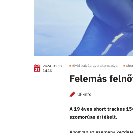
rövid pályás gyorskorcsolya
shor
2024-03-17
14:13
Felemás felnő
UP-info
A 19 éves short trackes 150
szomorúan értékelt.
Ahogyan az esemény kezdete 