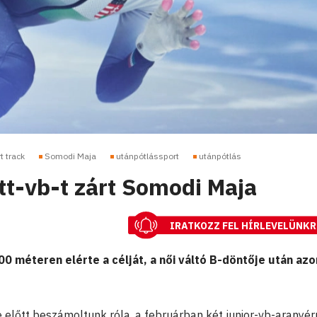
t track
Somodi Maja
utánpótlássport
utánpótlás
tt-vb-t zárt Somodi Maja
IRATKOZZ FEL HÍRLEVELÜNKR
0 méteren elérte a célját, a női váltó B-döntője után az
előtt beszámoltunk róla, a februárban két junior-vb-aranyé