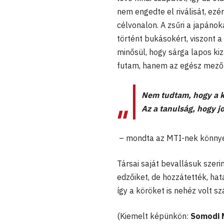
nem engedte el riválisát, ezér
célvonalon. A zsűri a japáno
történt bukásokért, viszont 
minősül, hogy sárga lapos ki
futam, hanem az egész mezőn
Nem tudtam, hogy a k
Az a tanulság, hogy jo
– mondta az MTI-nek könnyei
Társai saját bevallásuk szeri
edzőiket, de hozzátették, hat
így a köröket is nehéz volt sz
(Kiemelt képünkön:
Somodi 