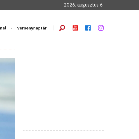
2026. augusztus 6.
mel
Versenynaptár