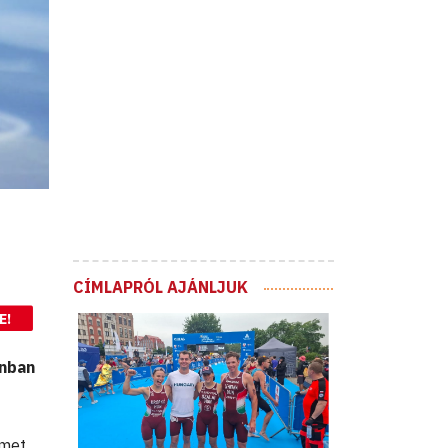
CÍMLAPRÓL AJÁNLJUK
E!
onban
rmet