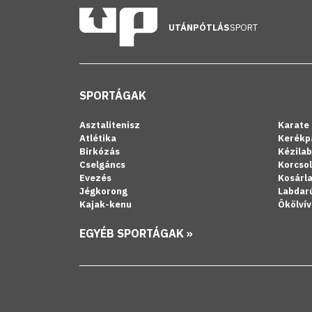
UTÁNPÓTLÁS
SPORT
SPORTÁGAK
Asztalitenisz
Karate
Atlétika
Kerékp
Birkózás
Kézila
Cselgáncs
Korcso
Evezés
Kosárl
Jégkorong
Labdar
Kajak-kenu
Ökölvív
EGYÉB SPORTÁGAK »