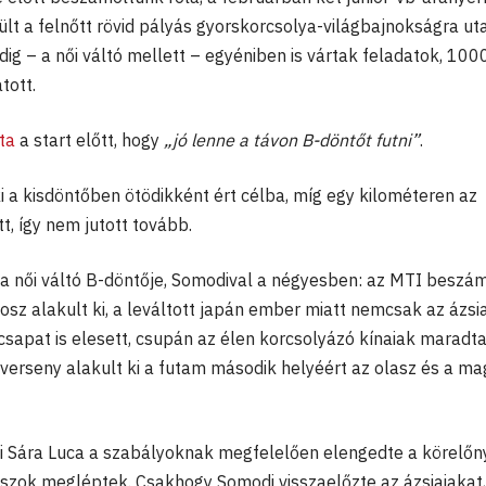
ült a felnőtt rövid pályás gyorskorcsolya-világbajnokságra ut
dig – a női váltó mellett – egyéniben is vártak feladatok, 100
tott.
ta
a start előtt, hogy
„jó lenne a távon B-döntőt futni”
.
aki a kisdöntőben ötödikként ért célba, míg egy kilométeren az
, így nem jutott tovább.
a női váltó B-döntője, Somodival a négyesben: az MTI beszá
osz alakult ki, a leváltott japán ember miatt nemcsak az ázsia
sapat is elesett, csupán az élen korcsolyázó kínaiak maradt
verseny alakult ki a futam második helyéért az olasz és a ma
i Sára Luca a szabályoknak megfelelően elengedte a körelő
olaszok megléptek. Csakhogy Somodi visszaelőzte az ázsiaiakat