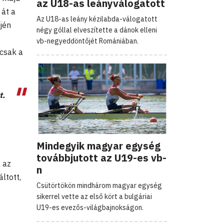
az U18-as leányválogatott
 át a
Az U18-as leány kézilabda-válogatott
jén
négy góllal elveszítette a dánok elleni
vb-negyeddöntőjét Romániában.
mcsak a
t.
Mindegyik magyar egység
továbbjutott az U19-es vb-
k az
n
ltott,
Csütörtökön mindhárom magyar egység
sikerrel vette az első kört a bulgáriai
U19-es evezős-világbajnokságon.