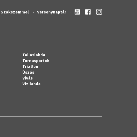
Szakszemmel
Versenynaptár
Tollaslabda
Tornasportok
Triatlon
Úszás
Vívás
Vízilabda