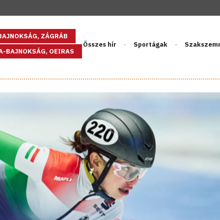
GBAJNOKSÁG, ZÁGRÁB
Összes hír
Sportágak
Szakszem
PA-BAJNOKSÁG, OEIRAS