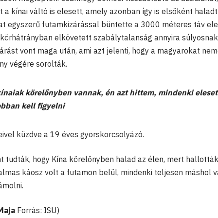
t a kínai váltó is elesett, amely azonban így is elsőként haladt
kat egyszerű futamkizárással büntette a 3000 méteres táv ele
a körhátrányban elkövetett szabálytalanság annyira súlyosnak
zárást vont maga után, ami azt jelenti, hogy a magyarokat ne
y végére sorolták.
ínaiak körelőnyben vannak, én azt hittem, mindenki eleset
bban kell figyelni
vel küzdve a 19 éves gyorskorcsolyázó.
nt tudták, hogy Kína körelőnyben halad az élen, mert hallottá
almas káosz volt a futamon belül, mindenki teljesen máshol vá
ámolni.
Maja
Forrás: ISU)