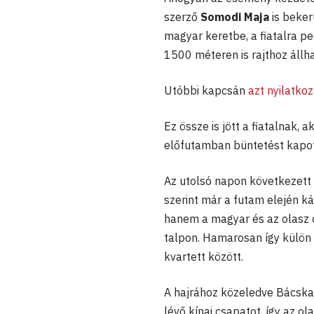
szerző
Somodi Maja
is beker
magyar keretbe, a fiatalra pe
1500 méteren is rajthoz állha
Utóbbi kapcsán
azt nyilatkoz
Ez össze is jött a fiatalnak, 
előfutamban büntetést kapott
Az utolsó napon következett 
szerint már a futam elején ká
hanem a magyar és az olasz c
talpon. Hamarosan így külön 
kvartett között.
A hajrához közeledve Bácska
lévő kínai csapatot, így az 