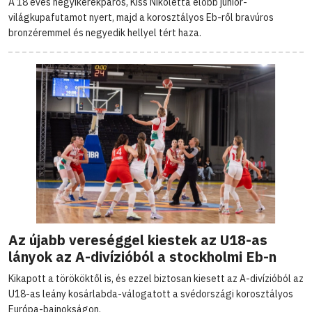
A 18 éves hegyikerékpáros, Kiss Nikoletta előbb junior-
világkupafutamot nyert, majd a korosztályos Eb-ről bravúros
bronzéremmel és negyedik hellyel tért haza.
Az újabb vereséggel kiestek az U18-as
lányok az A-divízióból a stockholmi Eb-n
Kikapott a törököktől is, és ezzel biztosan kiesett az A-divízióból az
U18-as leány kosárlabda-válogatott a svédországi korosztályos
Európa-bajnokságon.