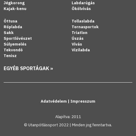
Jégkorong
Labdarúgás
Kajak-kenu
Ökölvívás
Öttusa
Tollaslabda
Röplabda
Tornasportok
Sakk
Triatlon
Sportlövészet
Úszás
Súlyemelés
Vívás
Tekvondó
Vízilabda
Tenisz
EGYÉB SPORTÁGAK »
Adatvédelem
|
Impresszum
Alapítva: 2011
© Utanpótlássport 2022 | Minden jog fenntartva.