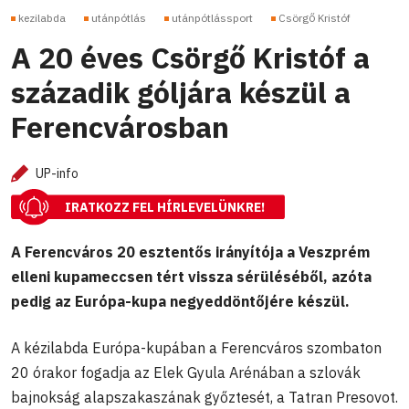
kezilabda
utánpótlás
utánpótlássport
Csörgő Kristóf
A 20 éves Csörgő Kristóf a
századik góljára készül a
Ferencvárosban
UP-info
IRATKOZZ FEL HÍRLEVELÜNKRE!
A Ferencváros 20 esztentős irányítója a Veszprém
elleni kupameccsen tért vissza sérüléséből, azóta
pedig az Európa-kupa negyeddöntőjére készül.
A kézilabda Európa-kupában a Ferencváros szombaton
20 órakor fogadja az Elek Gyula Arénában a szlovák
bajnokság alapszakaszának győztesét, a Tatran Presovot.