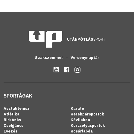
UTÁNPÓTLÁS
SPORT
Szakszemmel
Versenynaptár
SPORTÁGAK
Asztalitenisz
Karate
Atlétika
Kerékpársportok
Birkózás
Kézilabda
Cselgáncs
Korcsolyasportok
Evezés
Kosárlabda