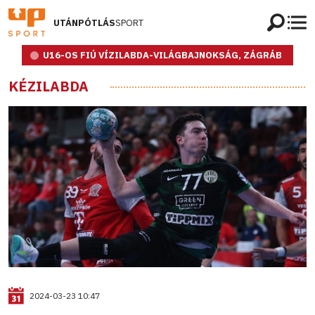
UTÁNPÓTLÁS
SPORT
U16-OS FIÚ VÍZILABDA-VILÁGBAJNOKSÁG, ZÁGRÁB
KÉZILABDA
2024-03-23 10:47