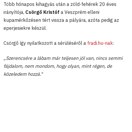
Több hónapos kihagyás után a zöld-fehérek 20 éves
irányítója,
Csörgő Kristóf
a Veszprém elleni
kupamérkőzésen tért vissza a pályára, azóta pedig az
eperjesiekre készül.
Csörgő így nyilatkozott a sérüléséről a
fradi.hu-nak
:
„Szerencsére a lábam már teljesen jól van, nincs semmi
fájdalom, nem mondom, hogy olyan, mint régen, de
közeledem hozzá."