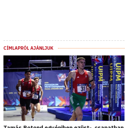
CÍMLAPRÓL AJÁNLJUK
Tamás Botond egyéniben ezüst-, csapatban