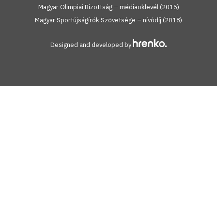
Magyar Olimpiai Bizottság – médiaoklevél (2015)
Magyar Sportújságírók Szövetsége – nívódíj (2018)
Designed and developed by