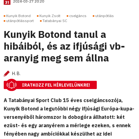
2024-03-27 20:20
Kunyik Botond
Kunyik Zsolt
cselgáncs
utánpótlás
utánpótlássport
Tatabányai SC
Kunyik Botond tanul a
hibáiból, és az ifjúsági vb-
aranyig meg sem állna
H. B.
IRATKOZZ FEL HÍRLEVELÜNKRE!
A Tatabányai Sport Club 15 éves cselgáncsozója,
Kunyik Botond a legutóbbi négy ifjúsági Európa-kupa-
versenyéből háromszor is dobogóra állhatott: két
ezüst- és egy aranyérem a mérlege ezeken, s ennek
fényében nagy ambíciókkal készülhet az idei