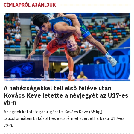
CÍMLAPRÓL AJÁNLJUK
A nehézségekkel teli első féléve után
Kovács Keve letette a névjegyét az U17-es
vb-n
Az egriek kötöttfogású ígérete, Kovács Keve (55 kg)
csúcsformában birkózott és ezüstérmet szerzett a bakui U17-es
vb-n.