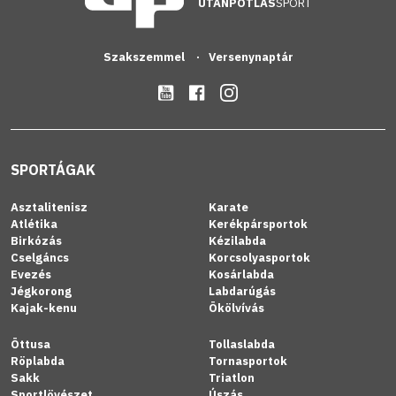
UTÁNPÓTLÁS
SPORT
Szakszemmel
Versenynaptár
SPORTÁGAK
Asztalitenisz
Karate
Atlétika
Kerékpársportok
Birkózás
Kézilabda
Cselgáncs
Korcsolyasportok
Evezés
Kosárlabda
Jégkorong
Labdarúgás
Kajak-kenu
Ökölvívás
Öttusa
Tollaslabda
Röplabda
Tornasportok
Sakk
Triatlon
Sportlövészet
Úszás