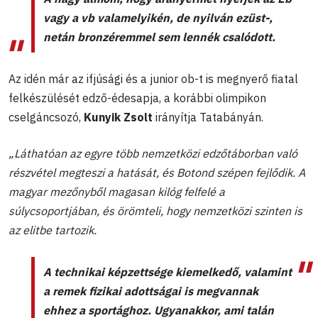
vagy a vb valamelyikén, de nyilván ezüst-,
netán bronzéremmel sem lennék csalódott.
Az idén már az ifjúsági és a junior ob-t is megnyerő fiatal
felkészülését edző-édesapja, a korábbi olimpikon
cselgáncsozó,
Kunyik Zsolt
irányítja Tatabányán.
„Láthatóan az egyre több nemzetközi edzőtáborban való
részvétel megteszi a hatását, és Botond szépen fejlődik. A
magyar mezőnyből magasan kilóg felfelé a
súlycsoportjában, és örömteli, hogy nemzetközi szinten is
az elitbe tartozik.
A technikai képzettsége kiemelkedő, valamint
a remek fizikai adottságai is megvannak
ehhez a sportághoz. Ugyanakkor, ami talán