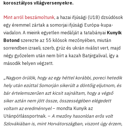
korosztályos világversenyekre.
Mint arról beszámoltunk
, a hazai ifjúsági (U18) dzsúdósok
egy éremmel zártak a somorjai ifjúsági Európa-kupa-
viadalon. A mieink egyetlen medálját a tatabányai
Kunyik
Botond
szerezte az 55 kilósok mezőnyében, miután
sorrendben izraeli, szerb, grúz és ukrán riválist vert, majd
négy győzelem után nem bírt a kazah Batjirgalival, így a
második helyen végzett.
„Nagyon örülök, hogy az egy héttel korábbi, poreci hetedik
hely után ezúttal Somorján sikerült a döntőig eljutnom, és
bár értelemszerűen azt kicsit sajnáltam, hogy a végső
siker aztán nem jött össze, összességében elégedett
voltam az eredménnyel
– mondta Kunyik az
Utánpótlássportnak. –
A mezőny hasonlóan erős volt
Szlovákiában is, mint Horvátországban, viszont úgy érzem,