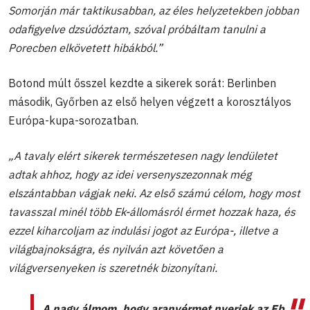
Somorján már taktikusabban, az éles helyzetekben jobban
odafigyelve dzsúdóztam, szóval próbáltam tanulni a
Porecben elkövetett hibákból.”
Botond múlt ősszel kezdte a sikerek sorát: Berlinben
második, Győrben az első helyen végzett a korosztályos
Európa-kupa-sorozatban.
„A tavaly elért sikerek természetesen nagy lendületet
adtak ahhoz, hogy az idei versenyszezonnak még
elszántabban vágjak neki. Az első számú célom, hogy most
tavasszal minél több Ek-állomásról érmet hozzak haza, és
ezzel kiharcoljam az indulási jogot az Európa-, illetve a
világbajnokságra, és nyilván azt követően a
világversenyeken is szeretnék bizonyítani.
A nagy álmom, hogy aranyérmet nyerjek az Eb