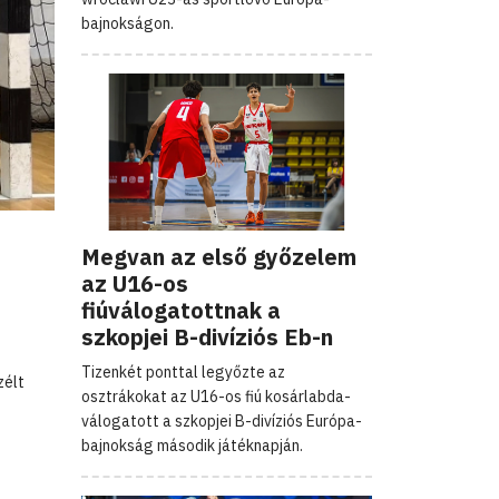
bajnokságon.
Megvan az első győzelem
az U16-os
fiúválogatottnak a
szkopjei B-divíziós Eb-n
Tizenkét ponttal legyőzte az
zélt
osztrákokat az U16-os fiú kosárlabda-
válogatott a szkopjei B-divíziós Európa-
bajnokság második játéknapján.