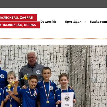
GBAJNOKSÁG, ZÁGRÁB
Összes hír
Sportágak
Szakszem
PA-BAJNOKSÁG, OEIRAS