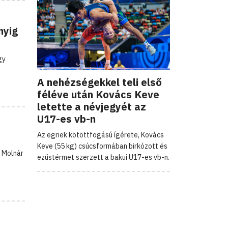
nyig
gy
A nehézségekkel teli első
féléve után Kovács Keve
letette a névjegyét az
U17-es vb-n
Az egriek kötöttfogású ígérete, Kovács
Keve (55 kg) csúcsformában birkózott és
k Molnár
ezüstérmet szerzett a bakui U17-es vb-n.