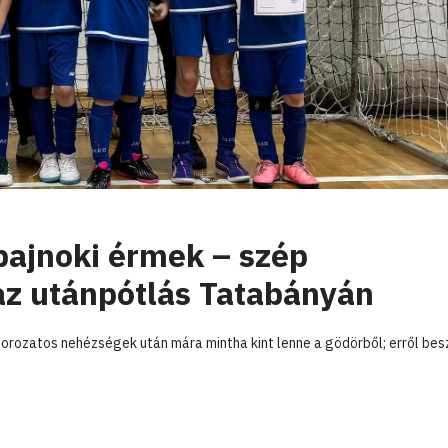
bajnoki érmek – szép
z utánpótlás Tatabányán
 sorozatos nehézségek után mára mintha kint lenne a gödörből; erről bes