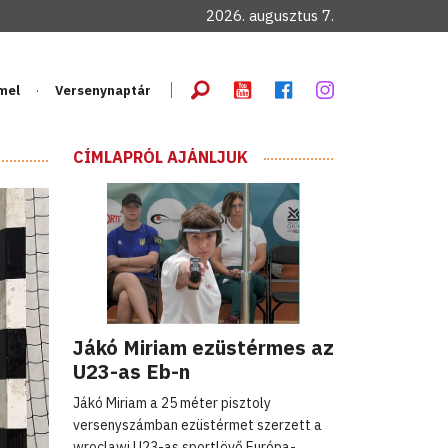
2026. augusztus 7.
mel
Versenynaptár
CÍMLAPRÓL AJÁNLJUK
Jákó Miriam ezüstérmes az
U23-as Eb-n
Jákó Miriam a 25 méter pisztoly
versenyszámban ezüstérmet szerzett a
wroclawi U23-as sportlövő Európa-