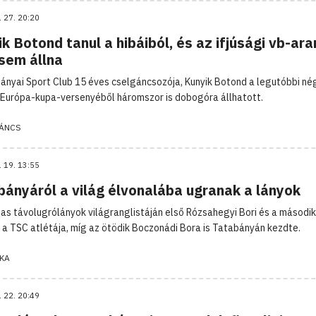
. 27. 20:20
k Botond tanul a hibáiból, és az ifjúsági vb-ara
sem állna
ányai Sport Club 15 éves cselgáncsozója, Kunyik Botond a legutóbbi né
i Európa-kupa-versenyéből háromszor is dobogóra állhatott.
ÁNCS
. 19. 13:55
bányáról a világ élvonalába ugranak a lányok
as távolugrólányok világranglistáján első Rózsahegyi Bori és a másodi
a a TSC atlétája, míg az ötödik Boczonádi Bora is Tatabányán kezdte.
KA
. 22. 20:49