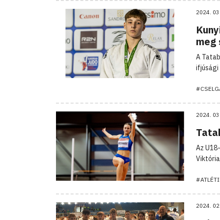
2024. 03
Kunyi
meg 
A Tatab
ifjúság
#CSELG
2024. 03
Tata
Az U18-
Viktóri
#ATLÉTI
2024. 02