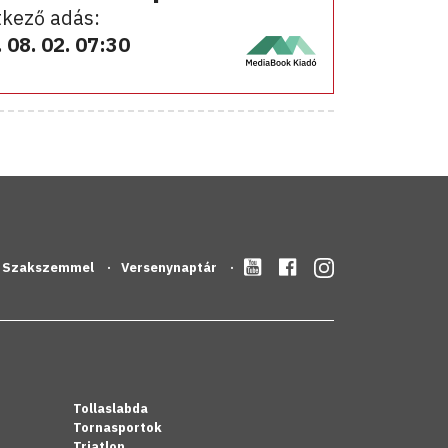
kező adás:
 08. 02. 07:30
Szakszemmel
Versenynaptár
Tollaslabda
Tornasportok
Triatlon