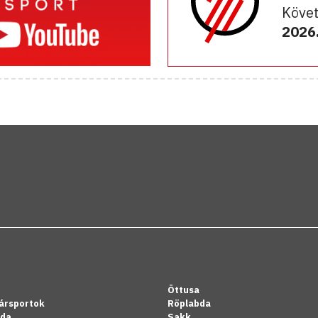
Követ
2026.
Öttusa
ársportok
Röplabda
bda
Sakk