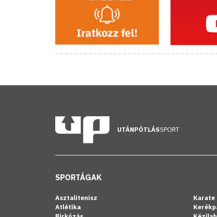
UTÁNPÓTLÁS
SPORT
SPORTÁGAK
Asztalitenisz
Karate
Atlétika
Kerékp
Birkózás
Kézila