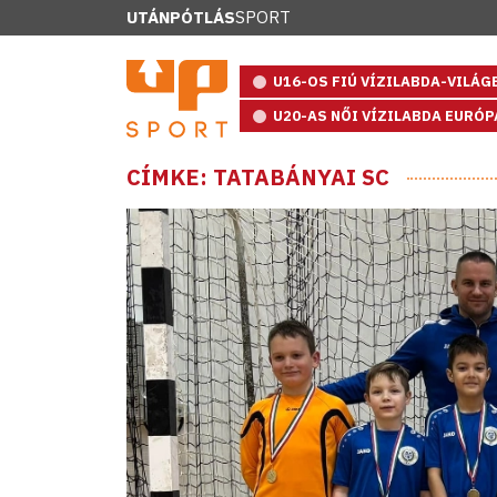
UTÁNPÓTLÁS
SPORT
U16-OS FIÚ VÍZILABDA-VILÁ
U20-AS NŐI VÍZILABDA EURÓ
CÍMKE: TATABÁNYAI SC