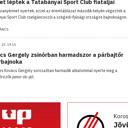
et léptek a Tatabányai Sport Club fiataljai
ranyérmet nyertek, ezzel az éremtáblázat második helyén végeztek a
yai Sport Club cselgáncsozói a szegedi ifjúsági országos bajnokságon.
ÁNCS
. 25. 19:15
cs Gergely zsinórban harmadszor a párbajtőr
rbajnoka
es Kovács Gergely sorozatban harmadik alkalommal nyerte meg a
rözők junior ob-ját.
Koro
Jöv