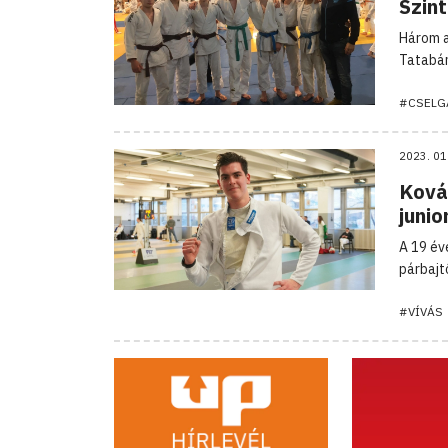
Szint
Három a
Tatabán
#CSELG
2023. 01
Ková
junio
A 19 év
párbajtő
#VÍVÁS