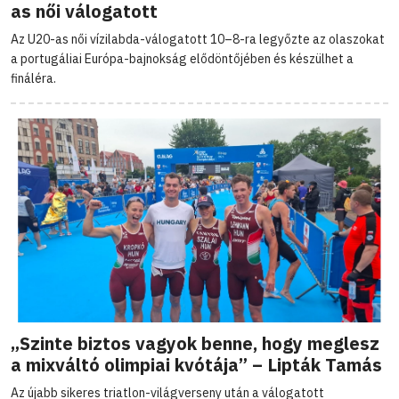
as női válogatott
Az U20-as női vízilabda-válogatott 10–8-ra legyőzte az olaszokat
a portugáliai Európa-bajnokság elődöntőjében és készülhet a
fináléra.
„Szinte biztos vagyok benne, hogy meglesz
a mixváltó olimpiai kvótája” – Lipták Tamás
Az újabb sikeres triatlon-világverseny után a válogatott