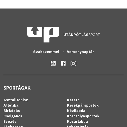
UTÁNPÓTLÁS
SPORT
Szakszemmel
Versenynaptár
SPORTÁGAK
Asztalitenisz
Karate
Atlétika
Kerékpársportok
Birkózás
Kézilabda
Cselgáncs
Korcsolyasportok
Evezés
Kosárlabda
Jégkorong
Labdarúgás