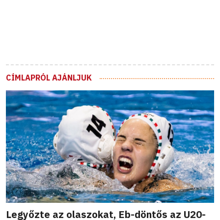
CÍMLAPRÓL AJÁNLJUK
Legyőzte az olaszokat, Eb-döntős az U20-