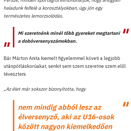
Persze, minden sportágról elmondhatjuk, hogy ahogyan
haladunk felfelé a korosztályokban, úgy jön egy
természetes lemorzsolódás.
Mi szeretnénk minél több gyereket megtartani
a dobóversenyszámokban.
Bár Márton Anita kiemelt figyelemmel követi a legjobb
utánpótláskorúakat, senkit sem szem szeretne szem elől
téveszteni.
„Az élet már sokszor bizonyította, hogy
nem mindig abból lesz az
élversenyző, aki az U16-osok
között nagyon kiemelkedően