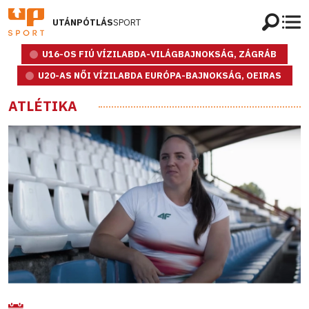
UTÁNPÓTLÁS
SPORT
U16-OS FIÚ VÍZILABDA-VILÁGBAJNOKSÁG, ZÁGRÁB
U20-AS NŐI VÍZILABDA EURÓPA-BAJNOKSÁG, OEIRAS
ATLÉTIKA