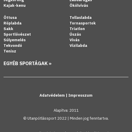
Kajak-kenu
Ökölvívás
Öttusa
Tollaslabda
Röplabda
Tornasportok
Sakk
Triatlon
Sportlövészet
Úszás
Súlyemelés
Vívás
Tekvondó
Vízilabda
Tenisz
EGYÉB SPORTÁGAK »
Adatvédelem
|
Impresszum
Alapítva: 2011
© Utanpótlássport 2022 | Minden jog fenntartva.