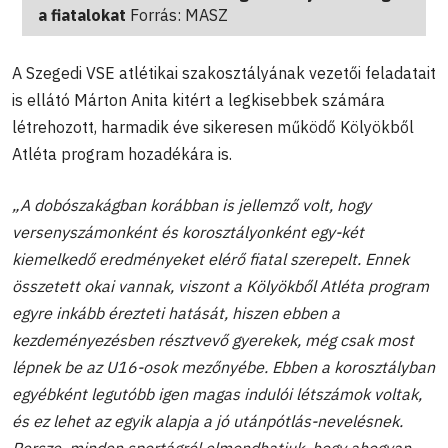
a fiatalokat
Forrás: MASZ
A Szegedi VSE atlétikai szakosztályának vezetői feladatait
is ellátó Márton Anita kitért a legkisebbek számára
létrehozott, harmadik éve sikeresen működő Kölyökből
Atléta program hozadékára is.
„A dobószakágban korábban is jellemző volt, hogy
versenyszámonként és korosztályonként egy-két
kiemelkedő eredményeket elérő fiatal szerepelt. Ennek
összetett okai vannak, viszont a Kölyökből Atléta program
egyre inkább érezteti hatását, hiszen ebben a
kezdeményezésben résztvevő gyerekek, még csak most
lépnek be az U16-osok mezőnyébe. Ebben a korosztályban
egyébként legutóbb igen magas indulói létszámok voltak,
és ez lehet az egyik alapja a jó utánpótlás-nevelésnek.