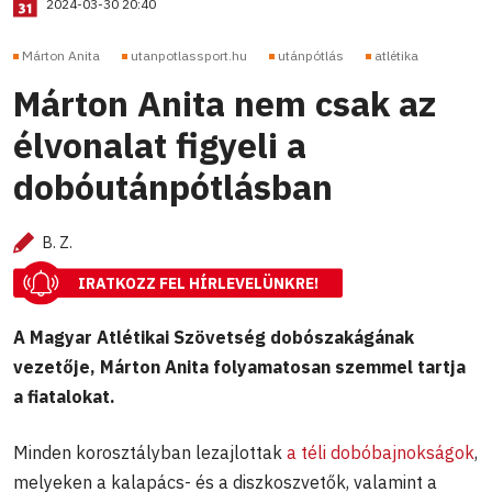
2024-03-30 20:40
Márton Anita
utanpotlassport.hu
utánpótlás
atlétika
Márton Anita nem csak az
élvonalat figyeli a
dobóutánpótlásban
B. Z.
IRATKOZZ FEL HÍRLEVELÜNKRE!
A Magyar Atlétikai Szövetség dobószakágának
vezetője, Márton Anita folyamatosan szemmel tartja
a fiatalokat.
Minden korosztályban lezajlottak
a téli dobóbajnokságok
,
melyeken a kalapács- és a diszkoszvetők, valamint a