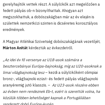
gerelyhajítók vettek részt. A súlylökők azt megelőzően a
fedett pályás ob-n bizonyíthattak. Ahogyan azt
megszokhattuk, a dobószakágban már az év elején is
születtek nemzetközi szinten is dicséretes korosztályos
eredmények.
A Magyar Atlétikai Szövetség dobószakágának vezetőjét,
Márton Anitát
kérdeztük az évkezdetről.
„Az idei év fő versenye az U18-asok számára a
besztercebányai Európa-bajnokság, míg az U20-asoknak a
limai világbajnokság lesz
– kezdi a súlylökőként olimpiai
bronz-, világbajnoki ezüst- és fedett pályás világbajnoki
aranyéremig jutó klasszis. –
Az U23-asok részére ebben
az évben nem rendeznek Eb-t, ezért is szerettük volna, ha
közülük többen lehetőséget kapnak a Portugáliában
rendezett dobó Európa-kupán.