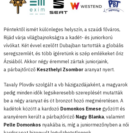
Péntektől ismét különleges helyszín, a szaúdi főváros,
Rijád várja világbajnokságra a kadét- és juniorkorú
vívókat. Két évvel ezelőtt Dubajban tartották a globális
seregszemlét, és több ígéretünk is szép emlékeket őriz
Ázsiából. Akkor négy éremmel zártak juniorjaink,
a párbajtőröző
Keszthelyi Zsombor
aranyat nyert.
Tavaly Plovdiv szolgált a vb házigazdájaként, a magyarok
pedig minden idők legsikeresebb szereplését mutatták
be a négy aranyat és öt bronzot hozó megméretésen. A
kadétok között a kardozó
Domonkos Emese
győzött és
aranyérem került a párbajtőröző
Nagy Blanka
, valamint
Pelle Domonkos
nyakába is, míg a juniormezőnyben a női
kardcsapat bizonyult legyőzhetetlennek.