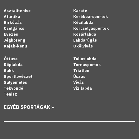
Asztalitenisz
Karate
Atlétika
Kerékpársportok
Birkózás
Kézilabda
Cselgáncs
Korcsolyasportok
Evezés
Kosárlabda
Jégkorong
Labdarúgás
Kajak-kenu
Ökölvívás
Öttusa
Tollaslabda
Röplabda
Tornasportok
Sakk
Triatlon
Sportlövészet
Úszás
Súlyemelés
Vívás
Tekvondó
Vízilabda
Tenisz
EGYÉB SPORTÁGAK »