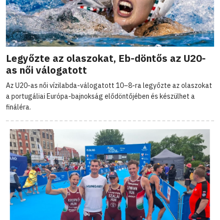
Legyőzte az olaszokat, Eb-döntős az U20-
as női válogatott
Az U20-as női vízilabda-válogatott 10–8-ra legyőzte az olaszokat
a portugáliai Európa-bajnokság elődöntőjében és készülhet a
fináléra.