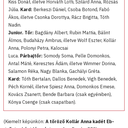
Kiss Donát, illetve Horváth Lotti, Szilárd Anna, Rózsás
Júlia.
Kard:
Berkeszi Dániel, Csoba Botond, Fabó
Ákos, illetve Csonka Dorottya, Rácz Brigitta, Tóth
Nadin.
Junior. Tőr:
Bagdány Albert, Rubin Mattia, Bálint
Álmos, Budaházy Ambrus, illetve Wolf Eszter, Kollár
Anna, Polonyi Petra, Kalocsai
Luca.
Párbajtőr:
Somody Soma, Pelle Domonkos,
Antal Máté, Keresztes Ádám, illetve Wimmer Dorina,
Salamon Réka, Nagy Blanka, Gachályi Gréta.
Kard:
Tóth Bertalan, Dallos Benedek, Vigh Benedek,
Péch Kornél, illetve Spiesz Anna, Domonkos Emese,
Kovács Zsanett, Bende Barbara (csak egyéniben),
Kónya Csenge (csak csapatban).
(Kiemelt képünkön:
A tőröző Kollár Anna kadét Eb-