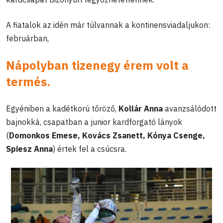
A fiatalok az idén már túlvannak a kontinensviadaljukon:
februárban,
Nápolyban tizenegy érem volt a
termés.
Egyéniben a kadétkorú tőröző,
Kollár Anna
avanzsálódott
bajnokká, csapatban a junior kardforgató lányok
(
Domonkos Emese, Kovács Zsanett, Kónya Csenge,
Spiesz Anna
) értek fel a csúcsra.