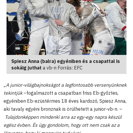
Spiesz Anna (balra) egyéniben és a csapattal is
sokáig juthat
a vb-n Forrás: EFC
„A junior-világbajnokságot a legfontosabb versenyünknek
tekintjük
–fogalmazott a csapatban friss Eb-győztes,
egyéniben Eb-ezüstérmes 18 éves kardozó, Spiesz Anna,
aki tavaly egyéni bronznak is örülhetett a junior-vb-n. –
Tulajdonképpen mindenki arra az egy-egy napra készül
egész évben. És úgy gondolom, hogy ott nem csak az a
lényeges, hogy ki mennyire tud vívni.