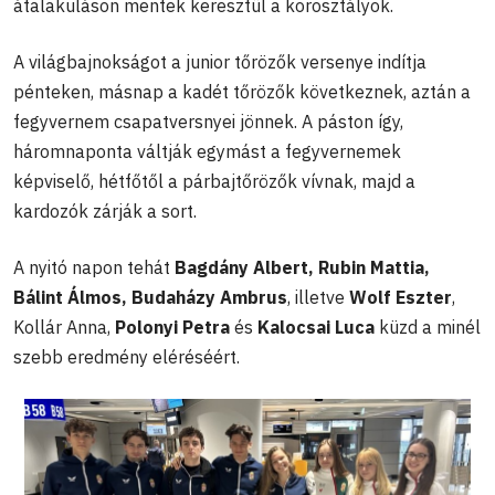
átalakuláson mentek keresztül a korosztályok.
A világbajnokságot a junior tőrözők versenye indítja
pénteken, másnap a kadét tőrözők következnek, aztán a
fegyvernem csapatversnyei jönnek. A páston így,
háromnaponta váltják egymást a fegyvernemek
képviselő, hétfőtől a párbajtőrözők vívnak, majd a
kardozók zárják a sort.
A nyitó napon tehát
Bagdány Albert, Rubin Mattia,
Bálint Álmos, Budaházy Ambrus
, illetve
Wolf Eszter
,
Kollár Anna,
Polonyi Petra
és
Kalocsai Luca
küzd a minél
szebb eredmény eléréséért.