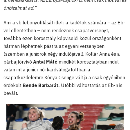
önbizalmat ad.”
Ami a vb lebonyolítását illeti, a kadétok számára – az Eb-
vel ellentétben – nem rendeznek csapatversenyt,
továbbá ezen korosztály képviselői közül országonként
hárman léphetnek pástra az egyéni versenyben
(szemben a juniorok négy indulójával). Kollár Anna és a
párbajtőrvívó
Antal Máté
mindkét korosztályban indul,
valamint a junior női kardválogatottban a
csapatküzdelemre Kónya Csenge váltja a csak egyéniben
érdekelt
Bende Barbarát.
Utóbbi változtatás az Eb-n is
bevált.