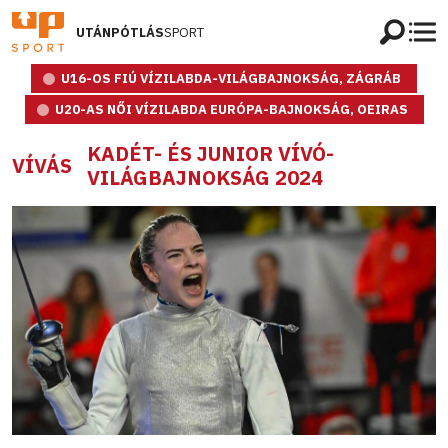
UTÁNPÓTLÁS
SPORT
U16-OS FIÚ VÍZILABDA-VILÁGBAJNOKSÁG, ZÁGRÁB
U20-AS NŐI VÍZILABDA EURÓPA-BAJNOKSÁG, OEIRAS
KADÉT- ÉS JUNIOR VÍVÓ-
VÍVÁS
VILÁGBAJNOKSÁG 2024