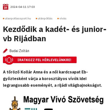
2024-04-11 17:03
utanpotlassport.hu
utánpótlás
vívás
Kezdődik a kadét- és junior-
vb Rijádban
Budai Zoltán
IRATKOZZ FEL HÍRLEVELÜNKRE!
A tőröző Kollár Anna és a női kardcsapat Eb-
győztesként várja a korosztályos vívók idei
legrangosabb eseményét, a rijádi világbajnokságot.