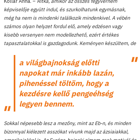
Kollár Anna. –
Ritka, amikor az összes fegyvernem
képviselője együtt indul, és szurkolhatunk egymásnak,
még ha nem is mindenki találkozik mindenkivel. A vébén
számos olyan helyzet fordul elő, amely edzésen vagy
kisebb versenyen nem modellezhető, ezért értékes
tapasztalatokkal is gazdagodunk. Keményen készültem, de
a világbajnokság előtti
napokat már inkább lazán,
pihenéssel töltöm, hogy a
kezdésre kellő pengeéhség
legyen bennem.
Sokkal népesebb lesz a mezőny, mint az Eb-n, és minden
bizonnyal kiélezett asszókat vívunk majd az ázsiaiakkal,
amerikaiakkal is. Az Európa-bajnoki címem csak motivál és