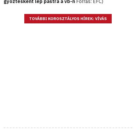
győztesként lép pástra a vb-n
Forrás: EFC)
TOVÁBBI KOROSZTÁLYOS HÍREK: VÍVÁS