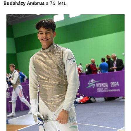
Budaházy Ambrus
a 76. lett.