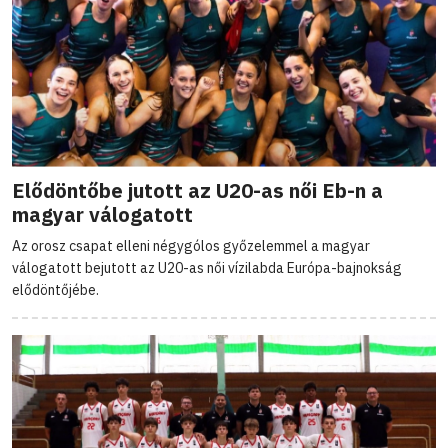
Elődöntőbe jutott az U20-as női Eb-n a
magyar válogatott
Az orosz csapat elleni négygólos győzelemmel a magyar
válogatott bejutott az U20-as női vízilabda Európa-bajnokság
elődöntőjébe.