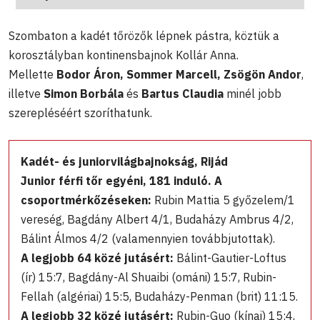
Szombaton a kadét tőrözők lépnek pástra, köztük a
korosztályban kontinensbajnok Kollár Anna.
Mellette
Bodor Áron, Sommer Marcell, Zsögön Andor
,
illetve
Simon Borbála
és
Bartus Claudia
minél jobb
szerepléséért szoríthatunk.
Kadét- és juniorvilágbajnokság, Rijád
Junior férfi tőr egyéni, 181 induló. A
csoportmérkőzéseken:
Rubin Mattia 5 győzelem/1
vereség, Bagdány Albert 4/1, Budaházy Ambrus 4/2,
Bálint Álmos 4/2 (valamennyien továbbjutottak).
A legjobb 64 közé jutásért:
Bálint-Gautier-Loftus
(ír) 15:7, Bagdány-Al Shuaibi (ománi) 15:7, Rubin-
Fellah (algériai) 15:5, Budaházy-Penman (brit) 11:15.
A legjobb 32 közé jutásért:
Rubin-Guo (kínai) 15:4,