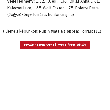
Végeredmény:
1. , 2. , 3. és , …36. Kollár Anna, …61.
Kalocsai Luca, …65. Wolf Eszter, …75. Polonyi Petra.
(Jegyzőkönyv forrása: hunfencing.hu)
(Kiemelt képünkön:
Rubin Mattia (jobbra)
Forrás: FIE)
TOVÁBBI KOROSZTÁLYOS HÍREK: VÍVÁS