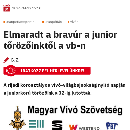
2024-04-12 17:10
utanpotlassport.hu
utánpótlás
vívás
Elmaradt a bravúr a junior
tőrözőinktől a vb-n
B. Z.
IRATKOZZ FEL HÍRLEVELÜNKRE!
A rijádi korosztályos vívó-világbajnokság nyitó napján
a juniorkorú tőrözőink a 32-ig jutottak.