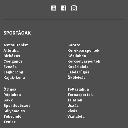
SPORTÁGAK
Asztalitenisz
Karate
Atlétika
Kerékpársportok
Birkózás
Kézilabda
Cselgáncs
Korcsolyasportok
Evezés
Kosárlabda
Jégkorong
Labdarúgás
Kajak-kenu
Ökölvívás
Öttusa
Tollaslabda
Röplabda
Tornasportok
Sakk
Triatlon
Sportlövészet
Úszás
Súlyemelés
Vívás
Tekvondó
Vízilabda
Tenisz