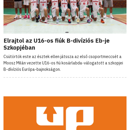
Elrajtol az U16-os fiúk B-divíziós Eb-je
Szkopjéban
Csütörtök este az észtek ellen játssza az első csoportmeccsét a
Moosz Milán vezette U16-os fiú kosárlabda-válogatott a szkopjei
B-dívíziós Európa-bajnokságon.