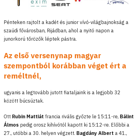
Pénteken rajtolt a kadét és junior vívó-világbajnokság a
szaúdi fővárosban, Rijádban, ahol a nyitó napon a
junorkorú tőrözők léptek pástra.
Az első versenynap magyar
szempontból korábban véget ért a
reméltnél,
ugyanis a legtovább jutott fiataljaink is a legjobb 32
között búcsúztak.
Ott
Rubin Mattiát
francia rivális győzte le 15:11-re,
Bálint
Álmos
pedig orosz kihívótól kapott ki 15:12-re. Előbbi a
27., utóbbi a 30. helyen végzett.
Bagdány Albert
a 41.,