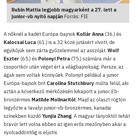
Rubin Mattia legjobb magyarként a 27. lett a
junior-vb nyitó napján
Forrás: FIE
A nőknél a kadét Európa-bajnok
Kollár Anna
(36.) és
Kalocsai Luca
(61.) is a 32 közé jutásért vívott, de
egyikőjük sem zárta győzelemmel az asszóját.
Wolf
Eszter
(65.) és
Polonyi Petra
(75.) számára már a
csoportkör után véget ért a világbajnokság. Persze, az
ágak sem voltak könnyűek. Polonyit például a junior
Európa-bajnok brit
Carolina Stutchbury
múlta felül, aki
aztán a következő mérkőzésén kikapott a junior Eb-
bronzérmes
Matilde Molinaritól
. Majd az olaszt rögtön
legyőzte a tavalyi junior-vb-bronzérmes, kanadai
színekben küzdő
Yunjia Zhang
. A magyar lányoktól tehát
bravúr lett volna ebben az igen erős mezőnyben akár a
nyolcaddöntőig is eljutni.