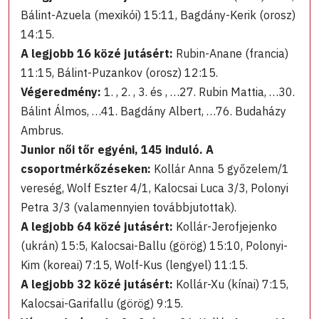
Bálint-Azuela (mexikói) 15:11, Bagdány-Kerik (orosz)
14:15.
A legjobb 16 közé jutásért:
Rubin-Anane (francia)
11:15, Bálint-Puzankov (orosz) 12:15.
Végeredmény:
1. , 2. , 3. és , …27. Rubin Mattia, …30.
Bálint Álmos, …41. Bagdány Albert, …76. Budaházy
Ambrus.
Junior női tőr egyéni, 145 induló. A
csoportmérkőzéseken:
Kollár Anna 5 győzelem/1
vereség, Wolf Eszter 4/1, Kalocsai Luca 3/3, Polonyi
Petra 3/3 (valamennyien továbbjutottak).
A legjobb 64 közé jutásért:
Kollár-Jerofjejenko
(ukrán) 15:5, Kalocsai-Ballu (görög) 15:10, Polonyi-
Kim (koreai) 7:15, Wolf-Kus (lengyel) 11:15.
A legjobb 32 közé jutásért:
Kollár-Xu (kínai) 7:15,
Kalocsai-Garifallu (görög) 9:15.