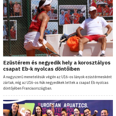
Ezüstérem és negyedik hely a korosztályos
csapat Eb-k nyolcas döntőiben
A nagyszerű menetelésük végén az U16-os lányok ezüstérmesként
zártak, míg az U16-os fiúk negyedikek lettek a csapat Eb nyolcas
döntőjében Franciaországban.