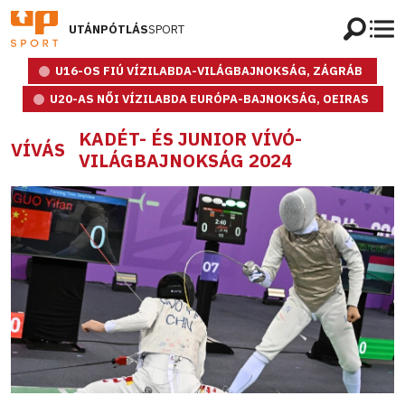
UTÁNPÓTLÁS
SPORT
U16-OS FIÚ VÍZILABDA-VILÁGBAJNOKSÁG, ZÁGRÁB
U20-AS NŐI VÍZILABDA EURÓPA-BAJNOKSÁG, OEIRAS
KADÉT- ÉS JUNIOR VÍVÓ-
VÍVÁS
VILÁGBAJNOKSÁG 2024