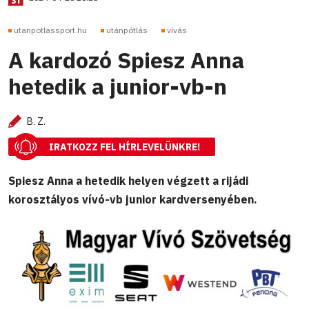
utanpotlassport.hu
utánpótlás
vívás
A kardozó Spiesz Anna
hetedik a junior-vb-n
B. Z.
IRATKOZZ FEL HÍRLEVELÜNKRE!
Spiesz Anna a hetedik helyen végzett a rijádi
korosztályos vívó-vb junior kardversenyében.