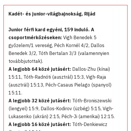
Kadét- és junior-világbajnokság, Rijád
Junior férfi kard egyéni, 159 induló. A
csoportmérkőzéseken:
Vigh Benedek 5
győzelem/1 vereség, Péch Kornél 4/2, Dallos
Benedek 3/2, Tóth Bertalan 3/3 (valamennyien
továbbjutottak).
A legjobb 64 közé jutásért:
Dallos-Zhu (kínai)
15:11, Tóth-Radnóti (ausztrál) 15:3, Vigh-Raja
(ausztrál) 15:13, Péch-Casaus Pielago (spanyol)
15:11.
A legjobb 32 közé jutásért:
Tóth-Broniszewski
(lengyel) 15:9, Dallos-Kodirov (üzbég) 5:15, Vigh-
Lukasenko (ukrán) 2:15, Péch-Ji (amerikai) 12:15.
A legjobb 16 közé jutásért:
Tóth-Denkiewicz