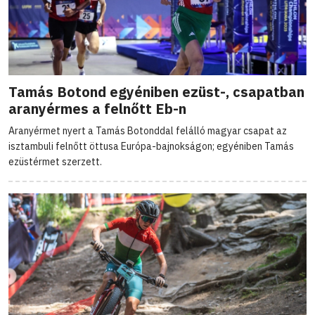
Tamás Botond egyéniben ezüst-, csapatban
aranyérmes a felnőtt Eb-n
Aranyérmet nyert a Tamás Botonddal felálló magyar csapat az
isztambuli felnőtt öttusa Európa-bajnokságon; egyéniben Tamás
ezüstérmet szerzett.