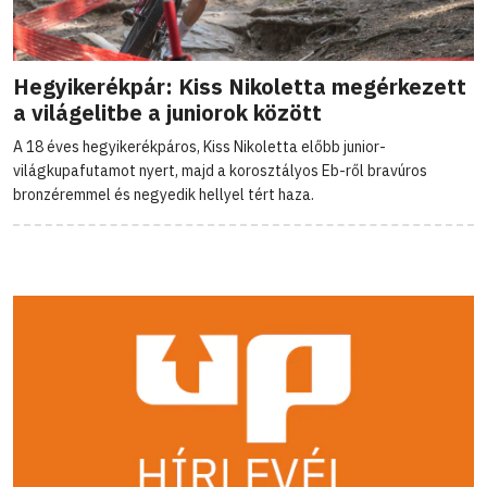
Hegyikerékpár: Kiss Nikoletta megérkezett
a világelitbe a juniorok között
A 18 éves hegyikerékpáros, Kiss Nikoletta előbb junior-
világkupafutamot nyert, majd a korosztályos Eb-ről bravúros
bronzéremmel és negyedik hellyel tért haza.