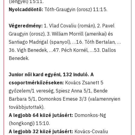
(lengyel) 15:11.
Nyolcaddöntő:
Tóth-Graugyin (orosz) 11:15.
Végeredmény:
1. Vlad Covaliu (román), 2. Pavel
Graugyin (orosz), 3. William Morrill (amerikai) és
Santiago Madrigal (spanyol), …16. Tóth Bertalan, …
36. Vigh Benedek, …47. Péch Kornél, …53. Dallos
Benedek.
Junior női kard egyéni, 132 induló. A
csoportmérkőzéseken:
Kovács Zsanett 5
győzelem/1 vereség, Spiesz Anna 5/1, Bende
Barbara 5/1, Domonkos Emese 3/3 (valamennyien
továbbjutottak).
A legjobb 64 közé jutásért:
Domonkos-Ng
(hongkongi) 15:10.
A legjobb 32 közé jutásért:
Kovács-Covaliu