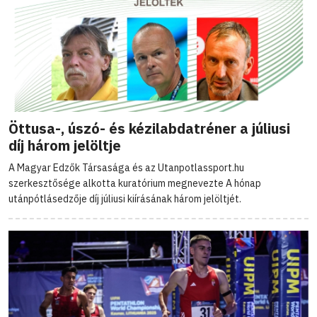
Öttusa-, úszó- és kézilabdatréner a júliusi
díj három jelöltje
A Magyar Edzők Társasága és az Utanpotlassport.hu
szerkesztősége alkotta kuratórium megnevezte A hónap
utánpótlásedzője díj júliusi kiírásának három jelöltjét.