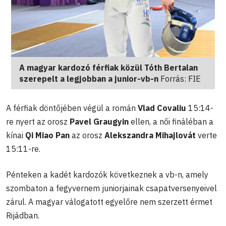
A magyar kardozó férfiak közül Tóth Bertalan
szerepelt a legjobban a junior-vb-n
Forrás: FIE
A férfiak döntőjében végül a román
Vlad Covaliu
15:14-
re nyert az orosz
Pavel Graugyin
ellen, a női fináléban a
kínai
Qi Miao Pan
az orosz
Alekszandra Mihajlovát
verte
15:11-re.
Pénteken a kadét kardozók következnek a vb-n, amely
szombaton a fegyvernem juniorjainak csapatversenyeivel
zárul. A magyar válogatott egyelőre nem szerzett érmet
Rijádban.