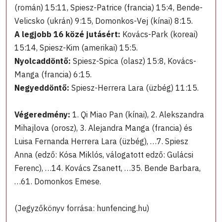
(román) 15:11, Spiesz-Patrice (francia) 15:4, Bende-
Velicsko (ukrán) 9:15, Domonkos-Vej (kínai) 8:15.
A legjobb 16 közé jutásért:
Kovács-Park (koreai)
15:14, Spiesz-Kim (amerikai) 15:5.
Nyolcaddöntő:
Spiesz-Spica (olasz) 15:8, Kovács-
Manga (francia) 6:15.
Negyeddöntő:
Spiesz-Herrera Lara (üzbég) 11:15.
Végeredmény:
1. Qi Miao Pan (kínai), 2. Alekszandra
Mihajlova (orosz), 3. Alejandra Manga (francia) és
Luisa Fernanda Herrera Lara (üzbég), …7. Spiesz
Anna (edző: Kósa Miklós, válogatott edző: Gulácsi
Ferenc), …14. Kovács Zsanett, …35. Bende Barbara,
…61. Domonkos Emese.
(Jegyzőkönyv forrása: hunfencing.hu)