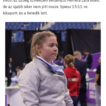
vívott az üzbég színekben versenyző Herrera Lara ellen,
de az újabb siker nem jött össze. Spiesz 15:11-re
kikapott, és a hetedik lett.