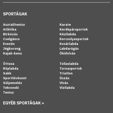
SPORTÁGAK
Asztalitenisz
Karate
Atlétika
Kerékpársportok
Birkózás
Kézilabda
Cselgáncs
Korcsolyasportok
Evezés
Kosárlabda
Jégkorong
Labdarúgás
Kajak-kenu
Ökölvívás
Öttusa
Tollaslabda
Röplabda
Tornasportok
Sakk
Triatlon
Sportlövészet
Úszás
Súlyemelés
Vívás
Tekvondó
Vízilabda
Tenisz
EGYÉB SPORTÁGAK »