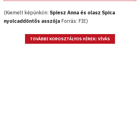
(Kiemelt képünkön:
Spiesz Anna és olasz Spica
nyolcaddöntős asszója
Forrás: FIE)
TOVÁBBI KOROSZTÁLYOS HÍREK: VÍVÁS