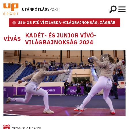
UTÁNPÓTLÁS
SPORT
U16-OS FIÚ VÍZILABDA-VILÁGBAJNOKSÁG, ZÁGRÁB
KADÉT- ÉS JUNIOR VÍVÓ-
VÍVÁS
VILÁGBAJNOKSÁG 2024
2024-04-18 16:28