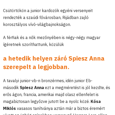
Csütörtökön a junior kardozók egyéni versenyeit
rendezték a szaúdi fővárosban, Rijádban zajló
korosztályos vívó-világbajnokságon.
A férfiak és a nők mezőnyében is négy-négy magyar
ígéretnek szoríthattunk, közülük
a hetedik helyen záró Spiesz Anna
szerepelt a legjobban.
A tavalyi junior-vb-n bronzérmes, idén junior Eb-
második
Spiesz Anna
ezt a megméretést is jól kezdte, és
erős ágon, francia, amerikai majd olasz ellenfelet is
magabiztosan legyőzve jutott be a nyolc közé.
Kósa
Miklós
vasasos tanítványa aztán már a biztos éremért