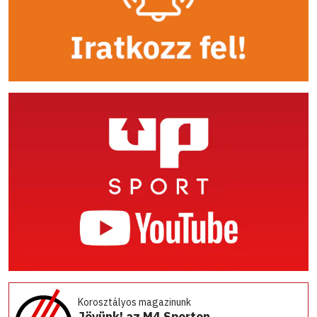
Korosztályos magazinunk
Jövünk! az M4 Sporton