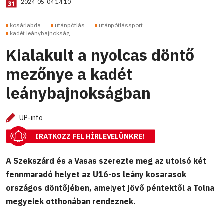
2024-05-04 14:10
kosárlabda
utánpótlás
utánpótlássport
kadét leánybajnokság
Kialakult a nyolcas döntő
mezőnye a kadét
leánybajnokságban
UP-info
IRATKOZZ FEL HÍRLEVELÜNKRE!
A Szekszárd és a Vasas szerezte meg az utolsó két
fennmaradó helyet az U16-os leány kosarasok
országos döntőjében, amelyet jövő péntektől a Tolna
megyeiek otthonában rendeznek.