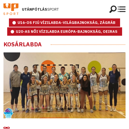
UTÁNPÓTLÁS
SPORT
U16-OS FIÚ VÍZILABDA-VILÁGBAJNOKSÁG, ZÁGRÁB
U20-AS NŐI VÍZILABDA EURÓPA-BAJNOKSÁG, OEIRAS
KOSÁRLABDA