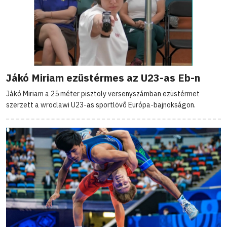
Jákó Miriam ezüstérmes az U23-as Eb-n
Jákó Miriam a 25 méter pisztoly versenyszámban ezüstérmet
szerzett a wroclawi U23-as sportlövő Európa-bajnokságon.