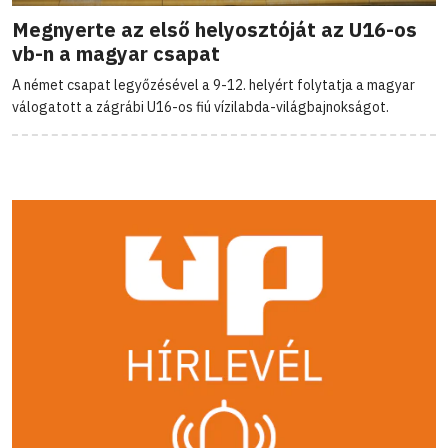
Megnyerte az első helyosztóját az U16-os
vb-n a magyar csapat
A német csapat legyőzésével a 9-12. helyért folytatja a magyar
válogatott a zágrábi U16-os fiú vízilabda-világbajnokságot.