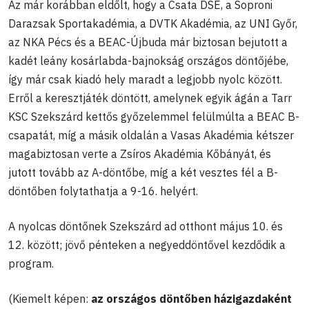
Az már korábban eldőlt, hogy a Csata DSE, a Soproni
Darazsak Sportakadémia, a DVTK Akadémia, az UNI Győr,
az NKA Pécs és a BEAC-Újbuda már biztosan bejutott a
kadét leány kosárlabda-bajnokság országos döntőjébe,
így már csak kiadó hely maradt a legjobb nyolc között.
Erről a keresztjáték döntött, amelynek egyik ágán a Tarr
KSC Szekszárd kettős győzelemmel felülmúlta a BEAC B-
csapatát, míg a másik oldalán a Vasas Akadémia kétszer
magabiztosan verte a Zsíros Akadémia Kőbányát, és
jutott tovább az A-döntőbe, míg a két vesztes fél a B-
döntőben folytathatja a 9-16. helyért.
A nyolcas döntőnek Szekszárd ad otthont május 10. és
12. között; jövő pénteken a negyeddöntővel kezdődik a
program.
(Kiemelt képen:
az országos döntőben házigazdaként