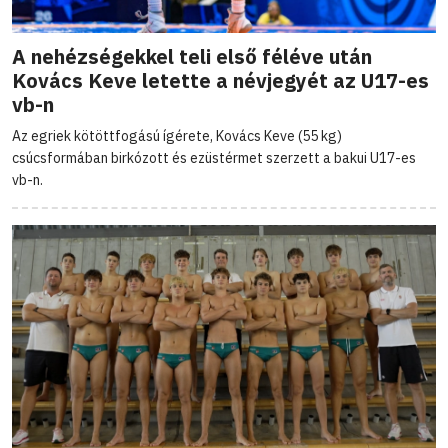
A nehézségekkel teli első féléve után
Kovács Keve letette a névjegyét az U17-es
vb-n
Az egriek kötöttfogású ígérete, Kovács Keve (55 kg)
csúcsformában birkózott és ezüstérmet szerzett a bakui U17-es
vb-n.