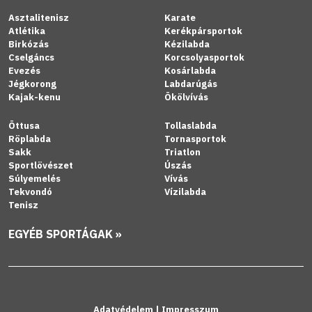
Asztalitenisz
Karate
Atlétika
Kerékpársportok
Birkózás
Kézilabda
Cselgáncs
Korcsolyasportok
Evezés
Kosárlabda
Jégkorong
Labdarúgás
Kajak-kenu
Ökölvívás
Öttusa
Tollaslabda
Röplabda
Tornasportok
Sakk
Triatlon
Sportlövészet
Úszás
Súlyemelés
Vívás
Tekvondó
Vízilabda
Tenisz
EGYÉB SPORTÁGAK »
Adatvédelem
|
Impresszum