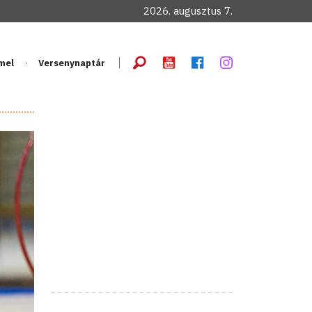
2026. augusztus 7.
mel
Versenynaptár