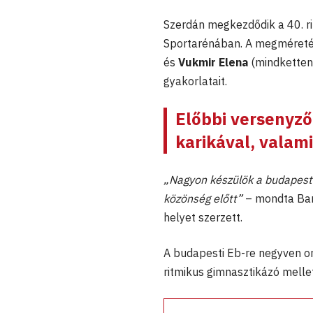
Szerdán megkezdődik a 40. r
Sportarénában. A megméretés
és
Vukmir Elena
(mindketten 
gyakorlatait.
Előbbi versenyző
karikával, valami
„Nagyon készülök a budapesti 
közönség előtt”
– mondta Bark
helyet szerzett.
A budapesti Eb-re negyven o
ritmikus gimnasztikázó mellet