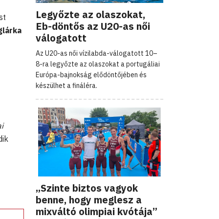
Legyőzte az olaszokat,
st
Eb-döntős az U20-as női
glárka
válogatott
Az U20-as női vízilabda-válogatott 10–
8-ra legyőzte az olaszokat a portugáliai
Európa-bajnokság elődöntőjében és
készülhet a fináléra.
i
dik
„Szinte biztos vagyok
benne, hogy meglesz a
mixváltó olimpiai kvótája”