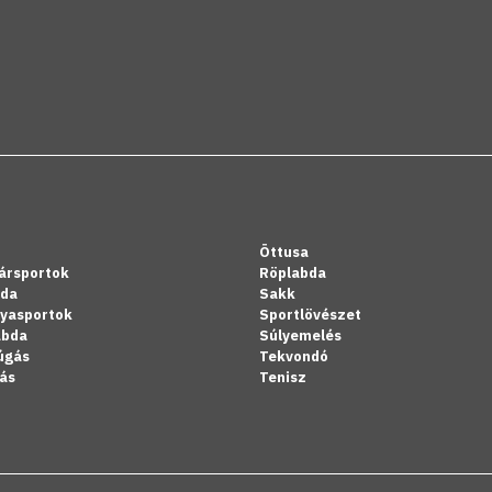
Öttusa
ársportok
Röplabda
bda
Sakk
lyasportok
Sportlövészet
abda
Súlyemelés
úgás
Tekvondó
ás
Tenisz