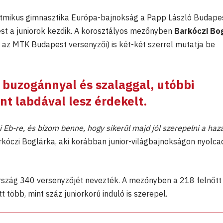
itmikus gimnasztika Európa-bajnokság a Papp László Budape
t a juniorok kezdik. A korosztályos mezőnyben
Barkóczi Bo
az MTK Budapest versenyzői) is két-két szerrel mutatja be
 buzogánnyal és szalaggal, utóbbi
nt labdával lesz érdekelt.
Eb-re, és bízom benne, hogy sikerül majd jól szerepelni a haza
óczi Boglárka, aki korábban junior-világbajnokságon nyolca
rszág 340 versenyzőjét nevezték. A mezőnyben a 218 felnőtt
t több, mint száz juniorkorú induló is szerepel.