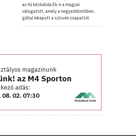
as fiú kézilabda Eb-n a magyar
válogatott, amely a negyeddöntőben ..
góllal kikapott a szlovén csapattól.
sztályos magazinunk
ünk! az M4 Sporton
kező adás:
 08. 02. 07:30