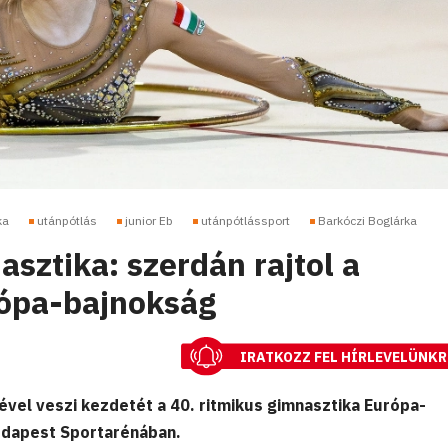
ka
utánpótlás
junior Eb
utánpótlássport
Barkóczi Boglárka
sztika: szerdán rajtol a
rópa-bajnokság
IRATKOZZ FEL HÍRLEVELÜNKR
ével veszi kezdetét a 40. ritmikus gimnasztika Európa-
udapest Sportarénában.