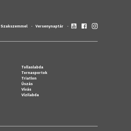
Szakszemmel
Versenynaptár
Tollaslabda
Tornasportok
Triatlon
Úszás
Vívás
Vízilabda