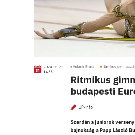
Vukmir Elena
ritmikus gimnaszti
2024-05-21
14:33
Ritmikus gimna
budapesti Eu
UP-info
Szerdán a juniorok verseny
bajnokság a Papp László B