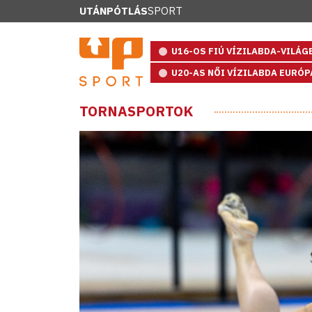
UTÁNPÓTLÁS
SPORT
U16-OS FIÚ VÍZILABDA-VILÁ
U20-AS NŐI VÍZILABDA EURÓ
TORNASPORTOK