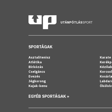
UTÁNPÓTLÁS
SPORT
SPORTÁGAK
Asztalitenisz
Karate
Atlétika
Kerékp
Birkózás
Kézila
Cselgáncs
Korcso
Evezés
Kosárl
Jégkorong
Labdar
Kajak-kenu
Ökölvív
EGYÉB SPORTÁGAK »