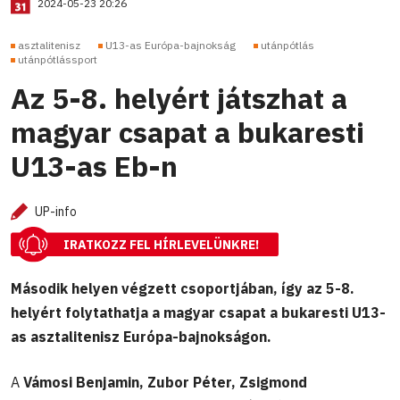
2024-05-23 20:26
asztalitenisz
U13-as Európa-bajnokság
utánpótlás
utánpótlássport
Az 5-8. helyért játszhat a
magyar csapat a bukaresti
U13-as Eb-n
UP-info
IRATKOZZ FEL HÍRLEVELÜNKRE!
Második helyen végzett csoportjában, így az 5-8.
helyért folytathatja a magyar csapat a bukaresti U13-
as asztalitenisz Európa-bajnokságon.
A
Vámosi Benjamin, Zubor Péter, Zsigmond