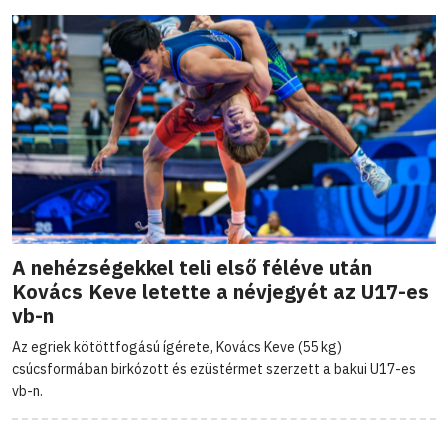
A nehézségekkel teli első féléve után
Kovács Keve letette a névjegyét az U17-es
vb-n
Az egriek kötöttfogású ígérete, Kovács Keve (55 kg)
csúcsformában birkózott és ezüstérmet szerzett a bakui U17-es
vb-n.