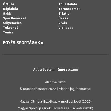
Öttusa
Tollaslabda
Röplabda
Tornasportok
Sakk
Triatlon
Sportlövészet
Úszás
Súlyemelés
Vívás
Tekvondó
Vízilabda
Tenisz
EGYÉB SPORTÁGAK »
Adatvédelem
|
Impresszum
Alapítva: 2011
© Utanpótlássport 2022 | Minden jog fenntartva.
Magyar Olimpiai Bizottság – médiaoklevél (2015)
Magyar Sportújságírók Szövetsége – nívódíj (2018)