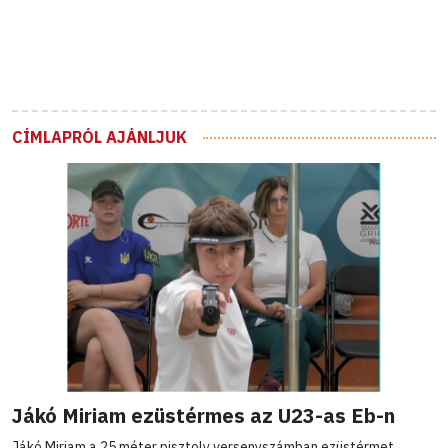
CÍMLAPRÓL AJÁNLJUK
Jákó Miriam ezüstérmes az U23-as Eb-n
Jákó Miriam a 25 méter pisztoly versenyszámban ezüstérmet