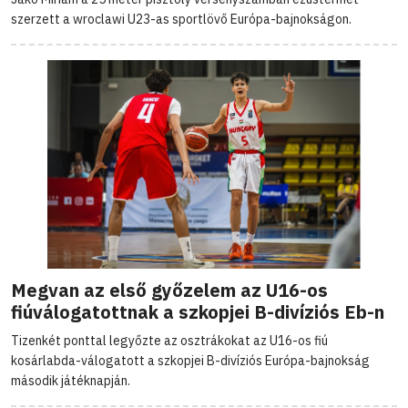
szerzett a wroclawi U23-as sportlövő Európa-bajnokságon.
Megvan az első győzelem az U16-os
fiúválogatottnak a szkopjei B-divíziós Eb-n
Tizenkét ponttal legyőzte az osztrákokat az U16-os fiú
kosárlabda-válogatott a szkopjei B-divíziós Európa-bajnokság
második játéknapján.