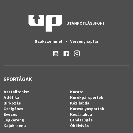
UTÁNPÓTLÁS
SPORT
Szakszemmel
Versenynaptár
SPORTÁGAK
Asztalitenisz
Karate
Atlétika
Kerékpársportok
Birkózás
Kézilabda
Cselgáncs
Korcsolyasportok
Evezés
Kosárlabda
Jégkorong
Labdarúgás
Kajak-kenu
Ökölvívás