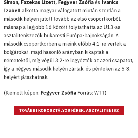
Simon, Fazekas Lizett, Fegyver Zsófia
és
Ivanics
Izabell
alkotta magyar válogatott miután szerdán a
második helyen jutott tovább az első csoportkörből,
másnap a legjobb 16 között folytathatta az U13-as
asztaliteniszezők bukaresti Európa-bajnokságán. A
második csoportkörben a mieink előbb 4:1-re verték a
bolgárokat, majd hasonló arányban kikaptak a
németektől, míg végül 3:2-re legyőzték az azeri csapatot,
így a négyes második helyén zártak, és pénteken az 5-8.
helyért játszhatnak.
(Kiemelt képen:
Fegyver Zsófia
Forrás: WTT)
TOVÁBBI KOROSZTÁLYOS HÍREK: ASZTALITENISZ