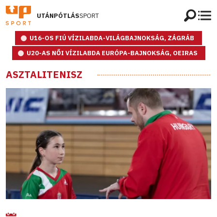
UTÁNPÓTLÁS
SPORT
U16-OS FIÚ VÍZILABDA-VILÁGBAJNOKSÁG, ZÁGRÁB
U20-AS NŐI VÍZILABDA EURÓPA-BAJNOKSÁG, OEIRAS
ASZTALITENISZ