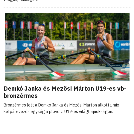
Demkó Janka és Mezősi Márton U19-es vb-
bronzérmes
Bronzérmes lett a Demkó Janka és Mezősi Márton alkotta mix
kétpárevezős egység a plovdivi U19-es világbajnokságon.