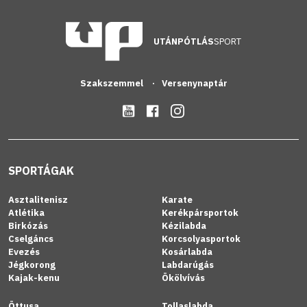
UTÁNPÓTLÁS
SPORT
Szakszemmel
Versenynaptár
SPORTÁGAK
Asztalitenisz
Karate
Atlétika
Kerékpársportok
Birkózás
Kézilabda
Cselgáncs
Korcsolyasportok
Evezés
Kosárlabda
Jégkorong
Labdarúgás
Kajak-kenu
Ökölvívás
Öttusa
Tollaslabda