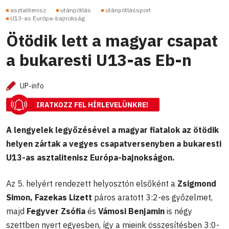
asztalitenisz
utánpótlás
utánpótlássport
U13-as Európa-bajnokság
Ötödik lett a magyar csapat
a bukaresti U13-as Eb-n
UP-info
IRATKOZZ FEL HÍRLEVELÜNKRE!
A lengyelek legyőzésével a magyar fiatalok az ötödik
helyen zártak a vegyes csapatversenyben a bukaresti
U13-as asztalitenisz Európa-bajnokságon.
Az 5. helyért rendezett helyosztón elsőként a
Zsigmond
Simon, Fazekas Lizett
páros aratott 3:2-es győzelmet,
majd
Fegyver Zsófia
és
Vámosi Benjamin
is négy
szettben nyert egyesben, így a mieink összesítésben 3:0-