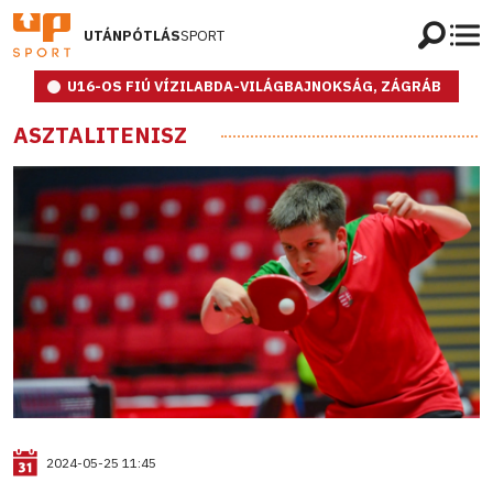
UTÁNPÓTLÁS
SPORT
U16-OS FIÚ VÍZILABDA-VILÁGBAJNOKSÁG, ZÁGRÁB
ASZTALITENISZ
2024-05-25 11:45