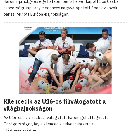
Három ifjú hölgy és egy fiatalember is helyet kapott Sós Csaba
szövetségi kapitány medencés nagyválogatottjában az úszók
párizsi felnőtt Európa-bajnokságán.
Kilencedik az U16-os fiúválogatott a
világbajnokságon
Az U16-os fiú vízliabda-válogatott három góllal legyőzte
Görögországot, így a kilencedik helyen végzett a
világbajnokságon.