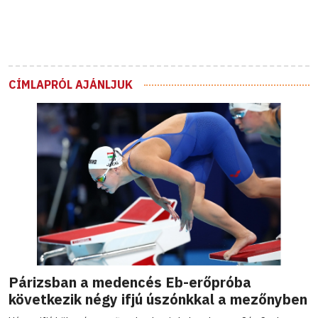
CÍMLAPRÓL AJÁNLJUK
Párizsban a medencés Eb-erőpróba
következik négy ifjú úszónkkal a mezőnyben