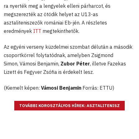
ra nyerték meg a lengyelek elleni párharcot, és
megszerezték az ötödik helyet az U13-as
asztaliteniszezők romániai Eb-jén. A részletes
eredmények
ITT
megtekinthetők.
Az egyéni verseny küzdelmei szombat délután a második
csoportkörrel folytatódnak, amelyben Zsigmond
Simon, Vámosi Benjamin,
Zubor Péter
, illetve Fazekas
Lizett és Fegyver Zsófia is érdekelt lesz.
(Kiemelt képen:
Vámosi Benjamin
Forrás: ETTU)
TOVÁBBI KOROSZTÁLYOS HÍREK: ASZTALITENISZ