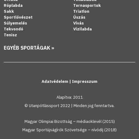
Röplabda
Tornasportok
Sakk
Triatlon
Sportlövészet
Úszás
Súlyemelés
Vívás
Tekvondó
Vízilabda
Tenisz
EGYÉB SPORTÁGAK »
Adatvédelem
|
Impresszum
Alapítva: 2011
© Utanpótlássport 2022 | Minden jog fenntartva.
Magyar Olimpiai Bizottság – médiaoklevél (2015)
Magyar Sportújságírók Szövetsége – nívódíj (2018)