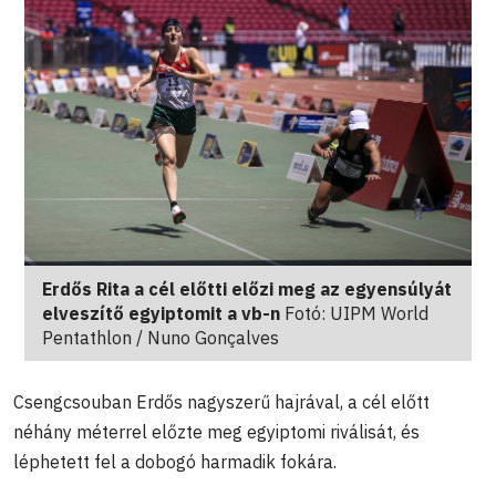
Erdős Rita a cél előtti előzi meg az egyensúlyát
elveszítő egyiptomit a vb-n
Fotó: UIPM World
Pentathlon / Nuno Gonçalves
Csengcsouban Erdős nagyszerű hajrával, a cél előtt
néhány méterrel előzte meg egyiptomi riválisát, és
léphetett fel a dobogó harmadik fokára.