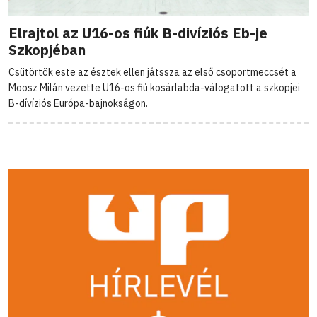
Elrajtol az U16-os fiúk B-divíziós Eb-je
Szkopjéban
Csütörtök este az észtek ellen játssza az első csoportmeccsét a
Moosz Milán vezette U16-os fiú kosárlabda-válogatott a szkopjei
B-dívíziós Európa-bajnokságon.