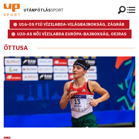
UTÁNPÓTLÁS
SPORT
U16-OS FIÚ VÍZILABDA-VILÁGBAJNOKSÁG, ZÁGRÁB
U20-AS NŐI VÍZILABDA EURÓPA-BAJNOKSÁG, OEIRAS
ÖTTUSA