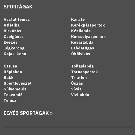
SPORTÁGAK
Asztalitenisz
Karate
Atlétika
Kerékpársportok
Birkózás
Kézilabda
Cselgáncs
Korcsolyasportok
Evezés
Kosárlabda
Jégkorong
Labdarúgás
Kajak-kenu
Ökölvívás
Öttusa
Tollaslabda
Röplabda
Tornasportok
Sakk
Triatlon
Sportlövészet
Úszás
Súlyemelés
Vívás
Tekvondó
Vízilabda
Tenisz
EGYÉB SPORTÁGAK »