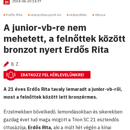
2024-06-20 14:37
Erdős Rita
utanpotlassport.hu
utánpótlás
öttusa
A junior-vb-re nem
mehetett, a felnőttek között
bronzot nyert Erdős Rita
B. Z.
IRATKOZZ FEL HÍRLEVELÜNKRE!
A 21 éves Erdős Rita tavaly lemaradt a junior-vb-ről,
most a felnőttek között lett bronzérmes.
Érzelmekben bővelkedő, lemondásokban és sikerekben
gazdag évet tud maga mögött a Trion SC 21 esztendős
öttusázója,
Erdős Rita,
aki a múlt hét végén a kínai