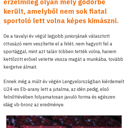
érzelmileg olyan mély gödörbe
került, amelyből nem sok fiatal
sportoló lett volna képes kimászni.
De a tavalyi év végül legjobb juniorjának választott
öttusázó nem veszítette el a hitét, nem hagyott fel a
sportággal, mint azt talán többen tették volna, hanem
kettőzött erővel vetette vissza magát a munkába, tovább
kergetve álmait.
Ennek még a múlt év végén Lengyelországban kiérdemelt
U24-es Eb-arany lett a jutalma, az idén pedig, első
felnőttévében folyamatosan javuló forma és egészen
idáig vb-bronz az eredménye.