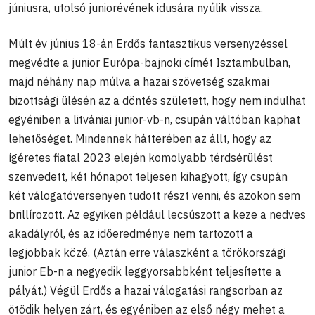
júniusra, utolsó juniorévének idusára nyúlik vissza.
Múlt év június 18-án Erdős fantasztikus versenyzéssel
megvédte a junior Európa-bajnoki címét Isztambulban,
majd néhány nap múlva a hazai szövetség szakmai
bizottsági ülésén az a döntés született, hogy nem indulhat
egyéniben a litvániai junior-vb-n, csupán váltóban kaphat
lehetőséget. Mindennek hátterében az állt, hogy az
ígéretes fiatal 2023 elején komolyabb térdsérülést
szenvedett, két hónapot teljesen kihagyott, így csupán
két válogatóversenyen tudott részt venni, és azokon sem
brillírozott. Az egyiken például lecsúszott a keze a nedves
akadályról, és az időeredménye nem tartozott a
legjobbak közé. (Aztán erre válaszként a törökországi
junior Eb-n a negyedik leggyorsabbként teljesítette a
pályát.) Végül Erdős a hazai válogatási rangsorban az
ötödik helyen zárt, és egyéniben az első négy mehet a