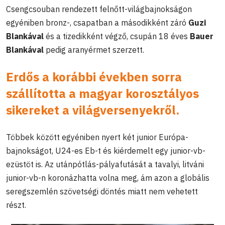
Csengcsouban rendezett felnőtt-világbajnokságon
egyéniben bronz-, csapatban a másodikként záró
Guzi
Blankával
és a tizedikként végző, csupán 18 éves
Bauer
Blankával
pedig aranyérmet szerzett.
Erdős a korábbi években sorra
szállította a magyar korosztályos
sikereket a világversenyekről.
Többek között egyéniben nyert két junior Európa-
bajnokságot, U24-es Eb-t és kiérdemelt egy junior-vb-
ezüstöt is. Az utánpótlás-pályafutását a tavalyi, litváni
junior-vb-n koronázhatta volna meg, ám azon a globális
seregszemlén szövetségi döntés miatt nem vehetett
részt.