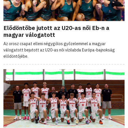
Elődöntőbe jutott az U20-as női Eb-n a
magyar válogatott
Az orosz csapat elleni négygólos győzelemmel a magyar
válogatott bejutott az U20-as női vízilabda Európa-bajnokság
elődöntőjébe.