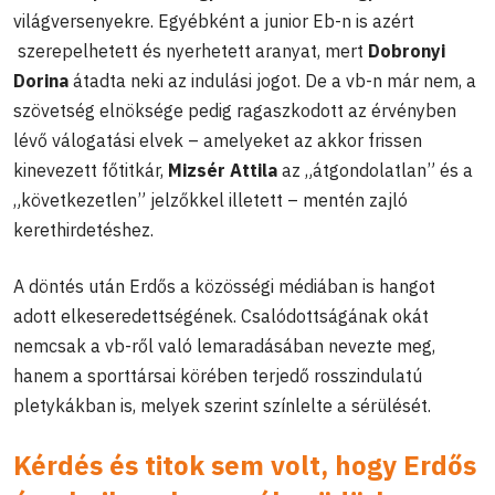
világversenyekre. Egyébként a junior Eb-n is azért
szerepelhetett és nyerhetett aranyat, mert
Dobronyi
Dorina
átadta neki az indulási jogot. De a vb-n már nem, a
szövetség elnöksége pedig ragaszkodott az érvényben
lévő válogatási elvek – amelyeket az akkor frissen
kinevezett főtitkár,
Mizsér Attila
az „átgondolatlan” és a
„következetlen” jelzőkkel illetett – mentén zajló
kerethirdetéshez.
A döntés után Erdős a közösségi médiában is hangot
adott elkeseredettségének. Csalódottságának okát
nemcsak a vb-ről való lemaradásában nevezte meg,
hanem a sporttársai körében terjedő rosszindulatú
pletykákban is, melyek szerint színlelte a sérülését.
Kérdés és titok sem volt, hogy Erdős