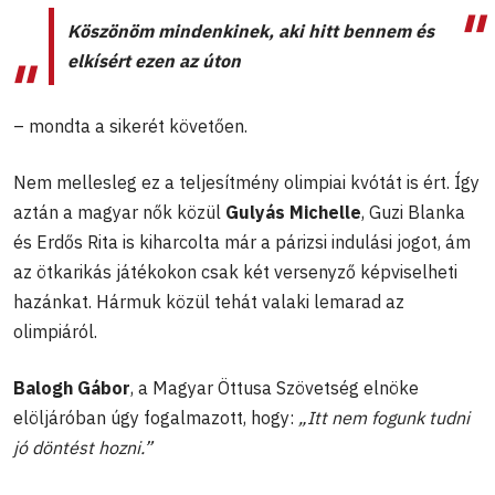
Köszönöm mindenkinek, aki hitt bennem és
elkísért ezen az úton
– mondta a sikerét követően.
Nem mellesleg ez a teljesítmény olimpiai kvótát is ért. Így
aztán a magyar nők közül
Gulyás Michelle
, Guzi Blanka
és Erdős Rita is kiharcolta már a párizsi indulási jogot, ám
az ötkarikás játékokon csak két versenyző képviselheti
hazánkat. Hármuk közül tehát valaki lemarad az
olimpiáról.
Balogh Gábor
, a Magyar Öttusa Szövetség elnöke
elöljáróban úgy fogalmazott, hogy:
„
Itt nem fogunk tudni
jó döntést hozni.”