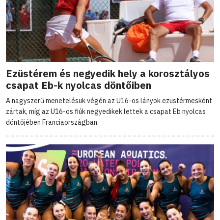
Ezüstérem és negyedik hely a korosztályos
csapat Eb-k nyolcas döntőiben
A nagyszerű menetelésük végén az U16-os lányok ezüstérmesként
zártak, míg az U16-os fiúk negyedikek lettek a csapat Eb nyolcas
döntőjében Franciaországban.