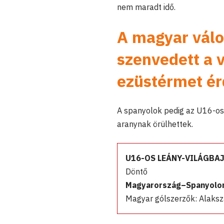
nem maradt idő.
A magyar válo
szenvedett a 
ezüstérmet ér
A spanyolok pedig az U16-os
aranynak örülhettek.
U16-OS LEÁNY-VILÁGBA
Döntő
Magyarország–Spanyolors
Magyar gólszerzők: Alaksza