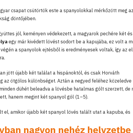
gyar csapat csütörtök este a spanyolokkal mérkőzött meg a
okság döntőjében.
gyüttes jól, keményen védekezett, a magyarok pechére két és 
lya
egy már kivédett lövést sodort be a kapujába, ez volt a 
 végén a spanyolok ejtésből is eredményesek voltak, így az e
ra.
n jött újabb két találat a hispánoktól, és csak Horváth
g az ötgólos különbséget. Aztán a negyed feléhez közeledve
minden dühét beleadva a lövésbe hatalmas gólt szerzett, de
tt, hanem megint két spanyol gól (1–5).
lt el, amikor újabb két spanyol lövés talált utat a kapuba, és
yban nagyon nehéz helyzetbe