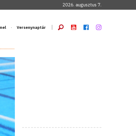
2026. augusztus 7.
mel
Versenynaptár