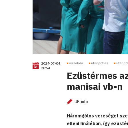
vízilabda
utánpótlás
utánpó
2024-07-04
20:54
Ezüstérmes az
manisai vb-n
UP-info
Háromgólos vereséget szen
elleni fináléban, így ezüs