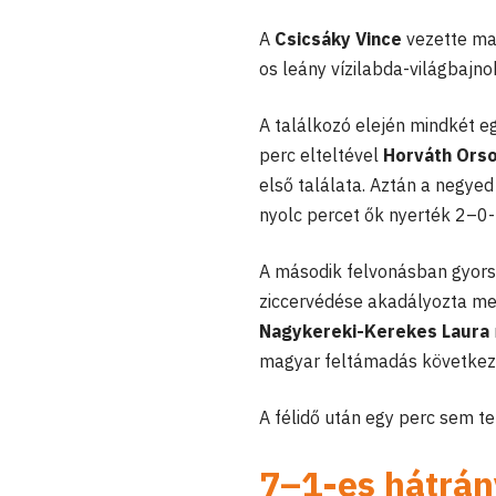
A
Csicsáky Vince
vezette ma
os leány vízilabda-világbajn
A találkozó elején mindkét e
perc elteltével
Horváth Orso
első találata. Aztán a negyed
nyolc percet ők nyerték 2–0-
A második felvonásban gyorsa
ziccervédése akadályozta me
Nagykereki-Kerekes Laura
magyar feltámadás következe
A félidő után egy perc sem te
7–1-es hátrán