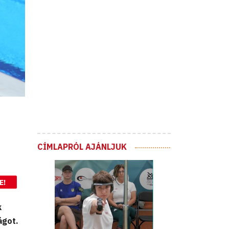
CÍMLAPRÓL AJÁNLJUK
E!
k
ágot.