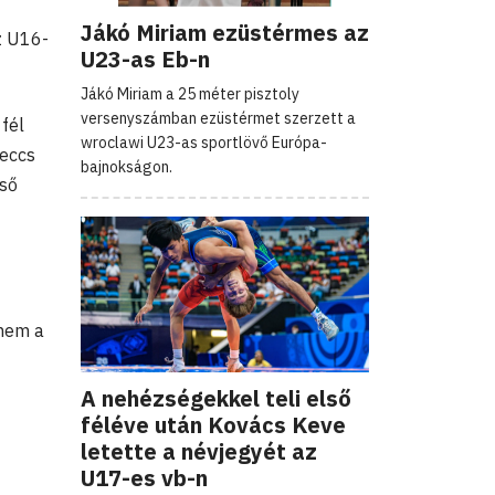
Jákó Miriam ezüstérmes az
z U16-
U23-as Eb-n
Jákó Miriam a 25 méter pisztoly
versenyszámban ezüstérmet szerzett a
fél
wroclawi U23-as sportlövő Európa-
meccs
bajnokságon.
lső
 nem a
A nehézségekkel teli első
féléve után Kovács Keve
letette a névjegyét az
U17-es vb-n