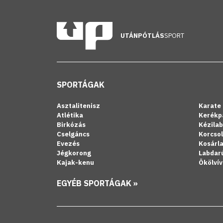
UTÁNPÓTLÁS
SPORT
SPORTÁGAK
Asztalitenisz
Karate
Atlétika
Kerékp
Birkózás
Kézila
Cselgáncs
Korcso
Evezés
Kosárl
Jégkorong
Labdar
Kajak-kenu
Ökölvív
EGYÉB SPORTÁGAK »