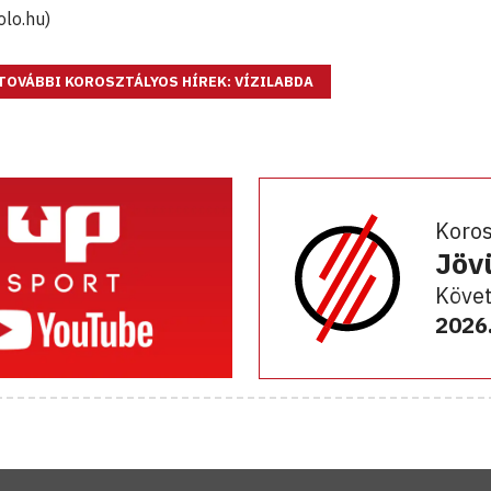
olo.hu)
TOVÁBBI KOROSZTÁLYOS HÍREK: VÍZILABDA
Koro
Jöv
Követ
2026.