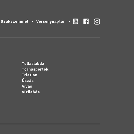
Szakszemmel
Versenynaptár
Tollaslabda
Tornasportok
Triatlon
Úszás
Vívás
Vízilabda