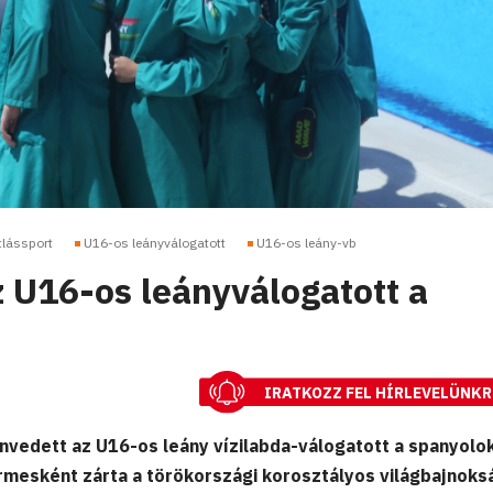
tlássport
U16-os leányválogatott
U16-os leány-vb
 U16-os leányválogatott a
IRATKOZZ FEL HÍRLEVELÜNKR
vedett az U16-os leány vízilabda-válogatott a spanyolo
térmesként zárta a törökországi korosztályos világbajnoks