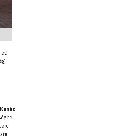
 még
ig
Kenéz
ségbe,
perc
ésre