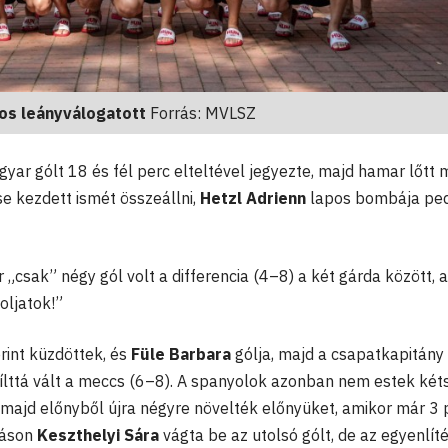
os leányválogatott
Forrás: MVLSZ
ar gólt 18 és fél perc elteltével jegyezte, majd hamar lőtt
e kezdett ismét összeállni,
Hetzl Adrienn
lapos bombája ped
„csak” négy gól volt a differencia (4–8) a két gárda között, a
oljatok!”
rint küzdöttek, és
Füle Barbara
gólja, majd a csapatkapitány
ílttá vált a meccs (6–8). A spanyolok azonban nem estek két
, majd előnyből újra négyre növelték előnyüket, amikor már 3 
páson
Keszthelyi Sára
vágta be az utolsó gólt, de az egyenlít