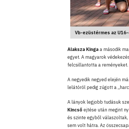
Vb-ezüstérmes az U16-
Alaksza Kinga
a második magy
egyet. A magyarok védekezés
felcsillantotta a reményeket.
A negyedik negyed elején már 
lelátóról pedig zúgott a „harc
A lányok legjobb tudásuk sze
Kincső
ejtése után megint ny
és szinte egyből válaszoltak
sem volt hátra. Az összecsa