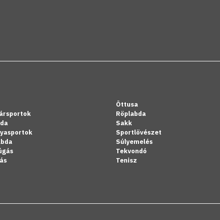
Öttusa
ársportok
Röplabda
bda
Sakk
lyasportok
Sportlövészet
abda
Súlyemelés
úgás
Tekvondó
ás
Tenisz