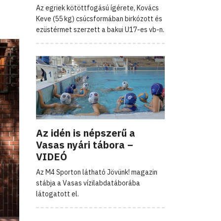
Az egriek kötöttfogású ígérete, Kovács
Keve (55 kg) csúcsformában birkózott és
ezüstérmet szerzett a bakui U17-es vb-n.
Az idén is népszerű a
Vasas nyári tábora –
VIDEÓ
Az M4 Sporton látható Jövünk! magazin
stábja a Vasas vízilabdatáborába
látogatott el.