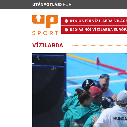
UTÁNPÓTLÁS
SPORT
U16-OS FIÚ VÍZILABDA-VILÁ
U20-AS NŐI VÍZILABDA EURÓ
VÍZILABDA