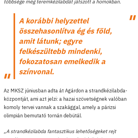
többsége még teremkézilabdát játszott a homokban.
A korábbi helyzettel
összehasonlítva ég és föld,
amit látunk; egyre
felkészültebb mindenki,
fokozatosan emelkedik a
színvonal.
Az MKSZ júniusban adta át Agárdon a strandkézilabda-
központját, ami azt jelzi: a hazai szövetségnek valóban
komoly tervei vannak a szakággal, amely a párizsi
olimpián bemutató tornán debütál.
„A strandkézilabda fantasztikus lehetőségeket rejt