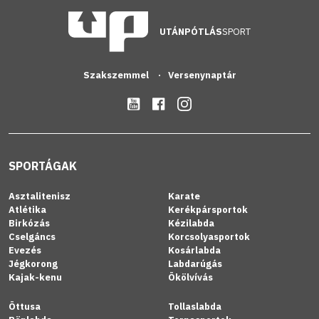
UTÁNPÓTLÁS
SPORT
Szakszemmel
Versenynaptár
SPORTÁGAK
Asztalitenisz
Karate
Atlétika
Kerékpársportok
Birkózás
Kézilabda
Cselgáncs
Korcsolyasportok
Evezés
Kosárlabda
Jégkorong
Labdarúgás
Kajak-kenu
Ökölvívás
Öttusa
Tollaslabda