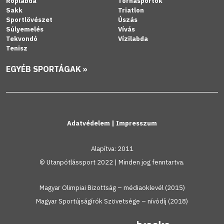
Röplabda
Tornasportok
Sakk
Triatlon
Sportlövészet
Úszás
Súlyemelés
Vívás
Tekvondó
Vízilabda
Tenisz
EGYÉB SPORTÁGAK »
Adatvédelem
|
Impresszum
Alapítva: 2011
© Utanpótlássport 2022 | Minden jog fenntartva.
Magyar Olimpiai Bizottság – médiaoklevél (2015)
Magyar Sportújságírók Szövetsége – nívódíj (2018)