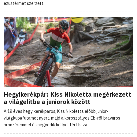
ezüstérmet szerzett.
Hegyikerékpár: Kiss Nikoletta megérkezett
a világelitbe a juniorok között
A 18 éves hegyikerékpáros, Kiss Nikoletta előbb junior-
világkupafutamot nyert, majd a korosztályos Eb-ről bravúros
bronzéremmel és negyedik hellyel tért haza.