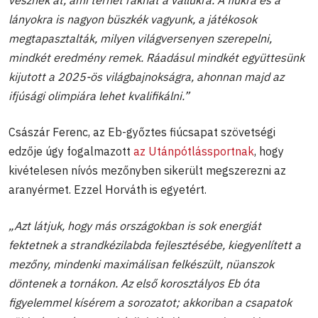
lányokra is nagyon büszkék vagyunk, a játékosok
megtapasztalták, milyen világversenyen szerepelni,
mindkét eredmény remek. Ráadásul mindkét együttesünk
kijutott a 2025-ös világbajnokságra, ahonnan majd az
ifjúsági olimpiára lehet kvalifikálni.”
Császár Ferenc, az Eb-győztes fiúcsapat szövetségi
edzője úgy fogalmazott
az Utánpótlássportnak
, hogy
kivételesen nívós mezőnyben sikerült megszerezni az
aranyérmet. Ezzel Horváth is egyetért.
„Azt látjuk, hogy más országokban is sok energiát
fektetnek a strandkézilabda fejlesztésébe, kiegyenlített a
mezőny, mindenki maximálisan felkészült, nüanszok
döntenek a tornákon. Az első korosztályos Eb óta
figyelemmel kísérem a sorozatot; akkoriban a csapatok