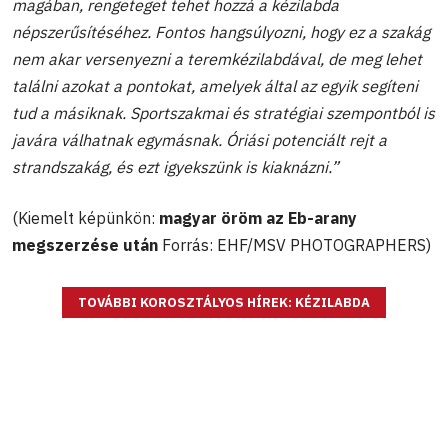
magában, rengeteget tehet hozzá a kézilabda
népszerűsítéséhez. Fontos hangsúlyozni, hogy ez a szakág
nem akar versenyezni a teremkézilabdával, de meg lehet
találni azokat a pontokat, amelyek által az egyik segíteni
tud a másiknak. Sportszakmai és stratégiai szempontból is
javára válhatnak egymásnak. Óriási potenciált rejt a
strandszakág, és ezt igyekszünk is kiaknázni.”
(Kiemelt képünkön:
magyar öröm az Eb-arany
megszerzése után
Forrás: EHF/MSV PHOTOGRAPHERS)
TOVÁBBI KOROSZTÁLYOS HÍREK: KÉZILABDA