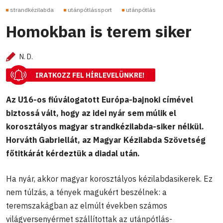
strandkézilabda
utánpótlássport
utánpótlás
Homokban is terem siker
N. D.
IRATKOZZ FEL HÍRLEVELÜNKRE!
Az U16-os fiúválogatott Európa-bajnoki címével
biztossá vált, hogy az idei nyár sem múlik el
korosztályos magyar strandkézilabda-siker nélkül.
Horváth Gabriellát, az Magyar Kézilabda Szövetség
főtitkárát kérdeztük a diadal után.
Ha nyár, akkor magyar korosztályos kézilabdasikerek. Ez
nem túlzás, a tények magukért beszélnek: a
teremszakágban az elmúlt években számos
világversenyérmet szállítottak az utánpótlás-