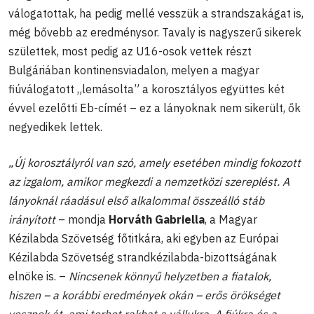
válogatottak, ha pedig mellé vesszük a strandszakágat is,
még bővebb az eredménysor. Tavaly is nagyszerű sikerek
születtek, most pedig az U16-osok vettek részt
Bulgáriában kontinensviadalon, melyen a magyar
fiúválogatott „lemásolta” a korosztályos együttes két
évvel ezelőtti Eb-címét – ez a lányoknak nem sikerült, ők
negyedikek lettek.
„Új korosztályról van szó, amely esetében mindig fokozott
az izgalom, amikor megkezdi a nemzetközi szereplést. A
lányoknál ráadásul első alkalommal összeálló stáb
irányított
– mondja
Horváth Gabriella
, a Magyar
Kézilabda Szövetség főtitkára, aki egyben az Európai
Kézilabda Szövetség strandkézilabda-bizottságának
elnöke is. –
Nincsenek könnyű helyzetben a fiatalok,
hiszen – a korábbi eredmények okán – erős örökséget
vesznek át, ami terhet rakhat a vállukra. A fiúkra és a