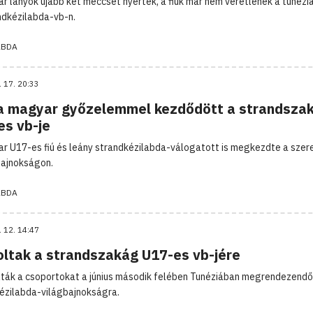
r lányok újabb két meccset nyertek, a fiúk már nem veretlenek a tunézi
ndkézilabda-vb-n.
ABDA
. 17. 20:33
a magyar győzelemmel kezdődött a strandsza
es vb-je
r U17-es fiú és leány strandkézilabda-válogatott is megkezdte a szer
bajnokságon.
ABDA
. 12. 14:47
oltak a strandszakág U17-es vb-jére
lták a csoportokat a június második felében Tunéziában megrendezend
ézilabda-világbajnokságra.