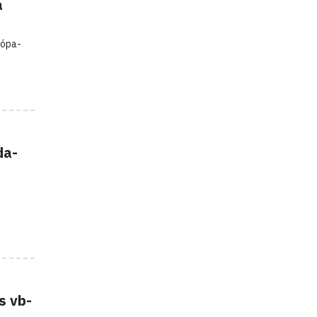
a
rópa-
da-
s vb-