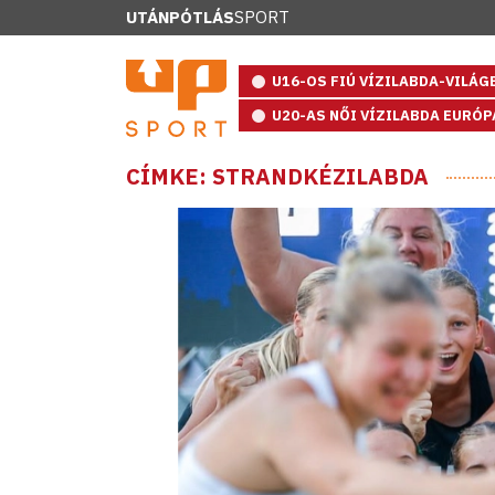
UTÁNPÓTLÁS
SPORT
U16-OS FIÚ VÍZILABDA-VILÁ
U20-AS NŐI VÍZILABDA EURÓ
CÍMKE: STRANDKÉZILABDA