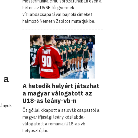
Mestermunka című sorozatunkban ezen a
héten az UVSE fúi gyermek
vízilabdacsapatával bajnoki címeket
halmozó Németh Zsoltot mutatjuk be.
 a
A hetedik helyért játszhat
a magyar válogatott az
U18-as leány-vb-n
lányok
Öt góllal kikapott a szlovák csapattól a
magyar ifjúsági leány kézilabda-
válogatott a romániai U18-as vb
helyosztóján.