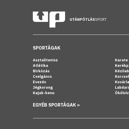
UTÁNPÓTLÁS
SPORT
SPORTÁGAK
Asztalitenisz
Karate
Atlétika
Kerékp
Birkózás
Kézila
Cselgáncs
Korcso
Evezés
Kosárl
Jégkorong
Labdar
Kajak-kenu
Ökölvív
EGYÉB SPORTÁGAK »