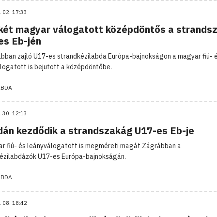
. 02. 17:33
két magyar válogatott középdöntős a strands
es Eb-jén
bban zajló U17-es strandkézilabda Európa-bajnokságon a magyar fiú- 
logatott is bejutott a középdöntőbe.
ABDA
. 30. 12:13
dán kezdődik a strandszakág U17-es Eb-je
r fiú- és leányválogatott is megméreti magát Zágrábban a
ézilabdázók U17-es Európa-bajnokságán.
ABDA
. 08. 18:42