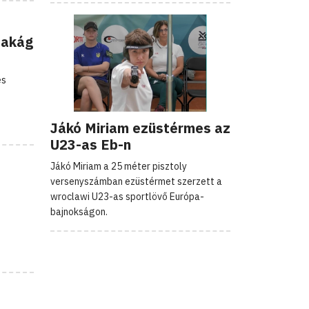
zakág
és
Jákó Miriam ezüstérmes az
U23-as Eb-n
Jákó Miriam a 25 méter pisztoly
versenyszámban ezüstérmet szerzett a
wroclawi U23-as sportlövő Európa-
bajnokságon.