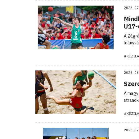
2026. 07
Mind
U17-
A Zágrá
leányvá
#KÉZIL
2026. 06
Szer
A magya
strandk
#KÉZIL
2025. 07