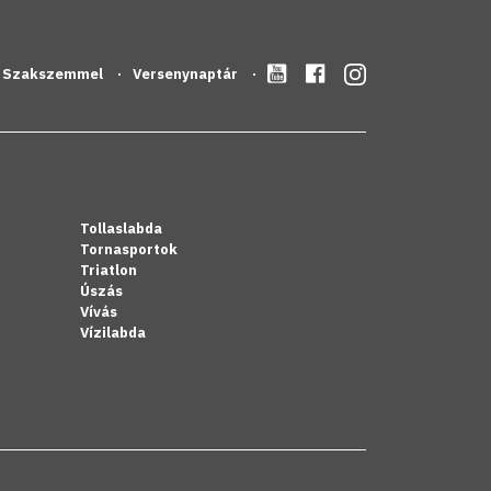
Szakszemmel
Versenynaptár
Tollaslabda
Tornasportok
Triatlon
Úszás
Vívás
Vízilabda