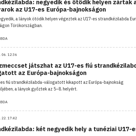
ndkézilabda: negyedik és ötödik helyen zártak 
arok az U17-es Európa-bajnokságon
negyedik, a lányok ötödik helyen végeztek az U17-es strandkézilabda Eu
ágon Törökországban.
ABDA
. 06. 12:36
zmeccset játszhat az U17-es fiú strandkézilab
gatott az Európa-bajnokságon
es fiú strandkézilabda-válogatott kikapott az Európa-bajnokság
őjében, a lányok győztek az 5–8. helyért.
ABDA
. 22. 17:42
dkézilabda: két negyedik hely a tunéziai U17-e