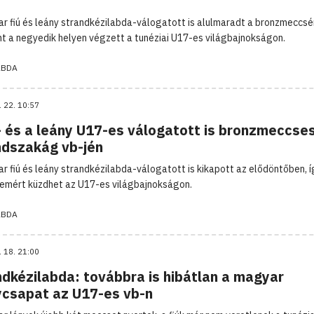
r fiú és leány strandkézilabda-válogatott is alulmaradt a bronzmeccsén
t a negyedik helyen végzett a tunéziai U17-es világbajnokságon.
ABDA
. 22. 10:57
- és a leány U17-es válogatott is bronzmeccse
ndszakág vb-jén
r fiú és leány strandkézilabda-válogatott is kikapott az elődöntőben, í
emért küzdhet az U17-es világbajnokságon.
ABDA
. 18. 21:00
ndkézilabda: továbbra is hibátlan a magyar
ycsapat az U17-es vb-n