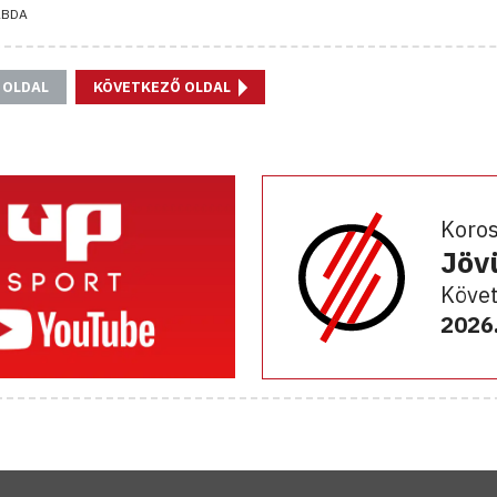
ABDA
 OLDAL
KÖVETKEZŐ OLDAL
Koro
Jöv
Követ
2026.