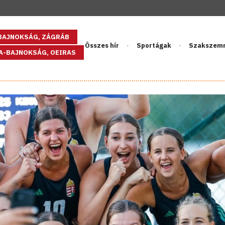
GBAJNOKSÁG, ZÁGRÁB
Összes hír
Sportágak
Szakszem
PA-BAJNOKSÁG, OEIRAS