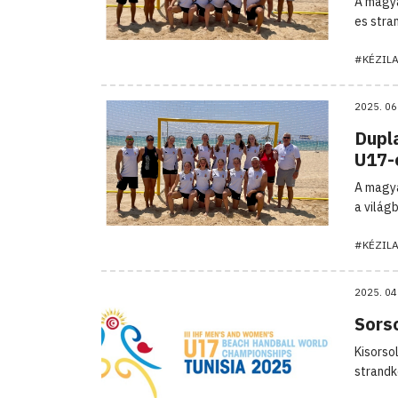
A magya
es stra
#KÉZIL
2025. 06
Dupl
U17-
A magya
a világ
#KÉZIL
2025. 04
Sors
Kisorso
strandk