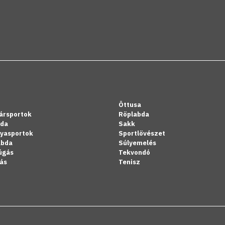
Öttusa
ársportok
Röplabda
bda
Sakk
lyasportok
Sportlövészet
abda
Súlyemelés
úgás
Tekvondó
ás
Tenisz