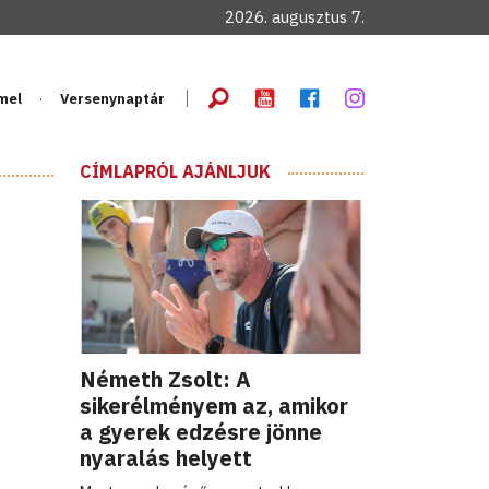
2026. augusztus 7.
mel
Versenynaptár
CÍMLAPRÓL AJÁNLJUK
Németh Zsolt: A
sikerélményem az, amikor
a gyerek edzésre jönne
nyaralás helyett