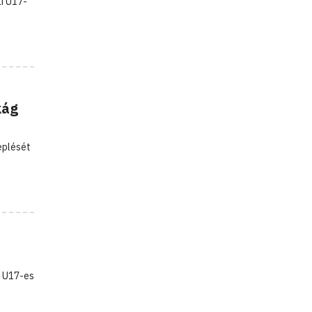
ai U17-
kág
eplését
ő U17-es