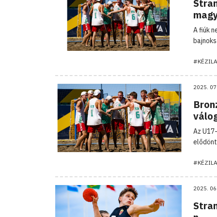
Stra
magy
A fiúk 
bajnoks
#KÉZIL
2025. 07
Bron
válo
Az U17-
elődönt
#KÉZIL
2025. 06
Stran