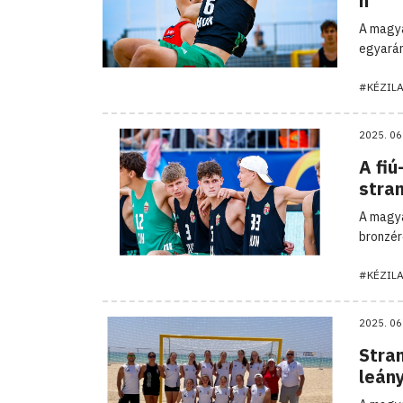
n
A magya
egyarán
#KÉZIL
2025. 06
A fiú
stra
A magya
bronzér
#KÉZIL
2025. 06
Stra
leán