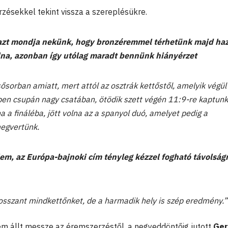
rzésekkel tekint vissza a szereplésükre.
i azt mondja nekünk, hogy bronzéremmel térhetünk majd ha
olna, azonban így utólag maradt bennünk hiányérzet
ősorban amiatt, mert attól az osztrák kettőstől, amelyik végül
ben csupán nagy csatában, ötödik szett végén 11:9-re kaptunk 
a a fináléba, jött volna az a spanyol duó, amelyet pedig a
egvertünk.
em, az Európa-bajnoki cím tényleg kézzel fogható távolság
 bosszant mindkettőnket, de a harmadik hely is szép eredmény.”
m állt messze az éremszerzéstől, a negyeddöntőig jutott
Ger