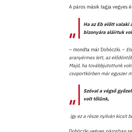
A páros másik tagja vegyes é
Ha az Eb előtt valak
bizonyára aláírtuk v
– mondta már Dohóczki. –
Els
aranyérmes lett, az elődöntő
Majd, ha továbbjutottunk voln
csoportkörben már egyszer m
Szóval a végső győzel
volt tőlünk,
így ez a része nyilván kicsit
Dohóczki vegyes párosban se