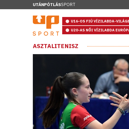
UTÁNPÓTLÁS
SPORT
U16-OS FIÚ VÍZILABDA-VILÁ
U20-AS NŐI VÍZILABDA EURÓ
ASZTALITENISZ