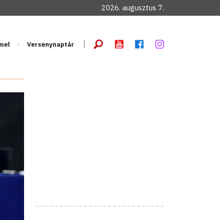
2026. augusztus 7.
mel
Versenynaptár