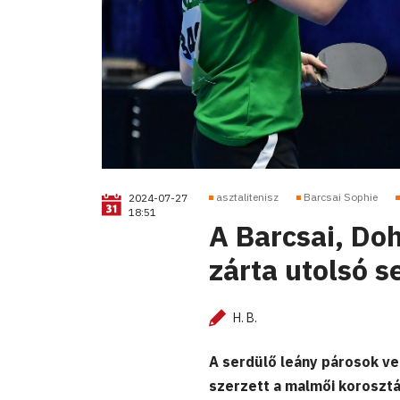
asztalitenisz
Barcsai Sophie
2024-07-27
18:51
A Barcsai, Do
zárta utolsó s
H. B.
A serdülő leány párosok v
szerzett a malmői korosztá