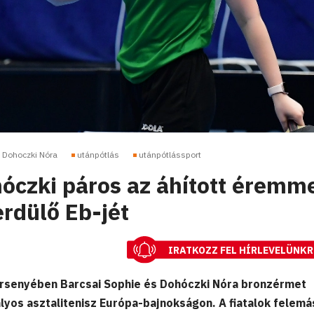
Dohoczki Nóra
utánpótlás
utánpótlássport
hóczki páros az áhított éremm
erdülő Eb-jét
IRATKOZZ FEL HÍRLEVELÜNKR
ersenyében Barcsai Sophie és Dohóczki Nóra bronzérmet
lyos asztalitenisz Európa-bajnokságon. A fiatalok felemá