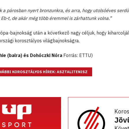
a párosban nyert bronzunkra, és arra, hogy utolsóéves serdü
 Eb-t, de akár még több éremmel is zárhattunk volna.”
urópa-bajnokság után a következő nagy céljuk, hogy kiharcoljá
országi korosztályos világbajnokságra.
hie (balra) és Dohóczki Nóra
Forrás: ETTU)
VÁBBI KOROSZTÁLYOS HÍREK: ASZTALITENISZ
Koro
Jöv
Követ