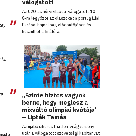
válogatott
Az U20-as női vízilabda-válogatott 10–
8-ra legyőzte az olaszokat a portugáliai
za,
Európa-bajnokság elődöntőjében és
készülhet a fináléra.
ki.
ra
„Szinte biztos vagyok
benne, hogy meglesz a
mixváltó olimpiai kvótája”
– Lipták Tamás
Az újabb sikeres triatlon-világverseny
után a válogatott szövetségi kapitányát,
gely