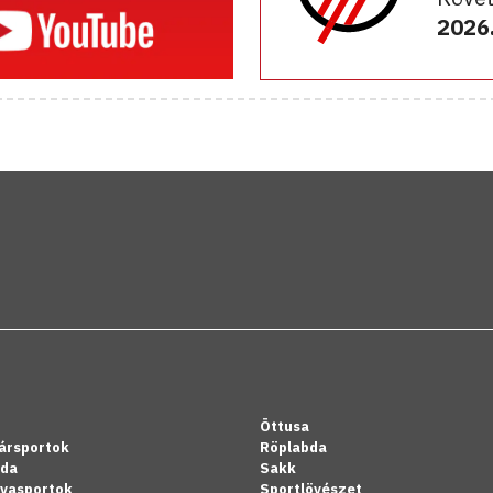
2026.
Öttusa
ársportok
Röplabda
bda
Sakk
lyasportok
Sportlövészet