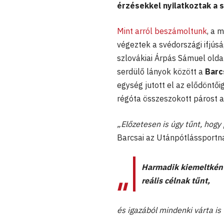
érzésekkel nyilatkoztak a 
Mint arról beszámoltunk
, a 
végeztek a svédországi ifjús
szlovákiai Árpás Sámuel olda
serdülő lányok között a
Barc
egység jutott el az elődöntői
régóta összeszokott párost a
„Előzetesen is úgy tűnt, hog
Barcsai az Utánpótlássportn
Harmadik kiemeltként
reális célnak tűnt,
és igazából mindenki várta is