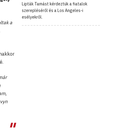
Lipták Tamást kérdeztük a fiatalok
szerepléséről és a Los Angeles-i
esélyekről.
ltak a
.
anakkor
é.
 már
a
tam,
tvyn