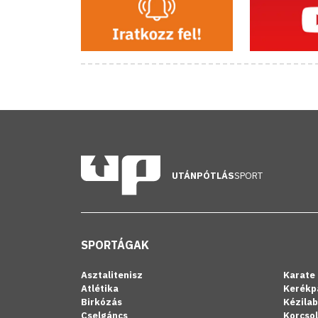
UTÁNPÓTLÁS
SPORT
SPORTÁGAK
Asztalitenisz
Karate
Atlétika
Kerékp
Birkózás
Kézila
Cselgáncs
Korcso