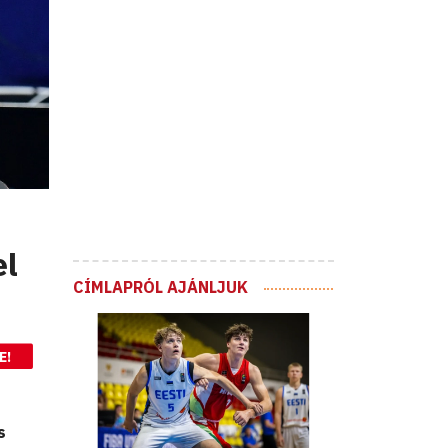
el
CÍMLAPRÓL AJÁNLJUK
E!
s