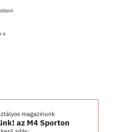
lőként
k a
sztályos magazinunk
ünk! az M4 Sporton
kező adás: