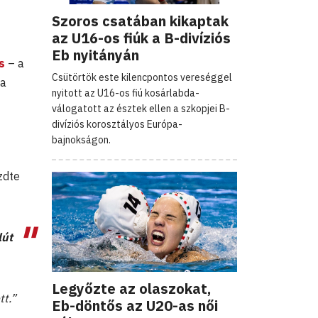
Szoros csatában kikaptak
az U16-os fiúk a B-divíziós
Eb nyitányán
s
– a
Csütörtök este kilencpontos vereséggel
 a
nyitott az U16-os fiú kosárlabda-
válogatott az észtek ellen a szkopjei B-
divíziós korosztályos Európa-
bajnokságon.
zdte
lút
Legyőzte az olaszokat,
tt.”
Eb-döntős az U20-as női