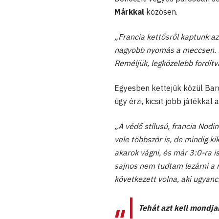
Márkkal
közösen.
„Francia kettősről kaptunk az 
nagyobb nyomás a meccsen. Ki-
Reméljük, legközelebb fordítv
Egyesben kettejük közül Barc
úgy érzi, kicsit jobb játékka
„A védő stílusú, francia Nodi
vele többször is, de mindig 
akarok vágni, és már 3:0-ra is
sajnos nem tudtam lezárni a 
következett volna, aki ugyanc
Tehát azt kell mondja