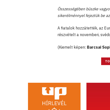
Összességében büszke vagyok 
sikerélménnyel fejeztük be az
A fiatalok hozzátették, az E
részvételt a novemberi, svéd
(Kiemelt képen:
Barcsai Sop
TO