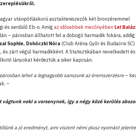
szereplésükről.
magyar utánpótláskorú asztaliteniszezők két bronzéremmel
ági és serdülő Eb-n. Amíg
az idősebbek mezőnyében
Lei Baláz
lán – párosban állhatott fel a dobogó harmadik fokára, addig
sai Sophie, Dohóczki Nóra
(Club Aréna Győr és Budaörsi SC)
g, és zárt végül harmadikként. A Statisztikában nevelkedett és
lkotó lányokat kérdeztük a siker kapcsán.
y párosban lehet a legnagyobb sanszunk az éremszerzésre
– ke
ak. –
 vágtunk neki a versenynek, így a négy közé kerülés abszo
 tőlünk a jó eredményt, ami viszont némi plusz nyomást jelente