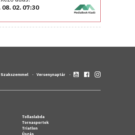
 08. 02. 07:30
Szakszemmel
Versenynaptár
Tollaslabda
Tornasportok
Triatlon
Úszás