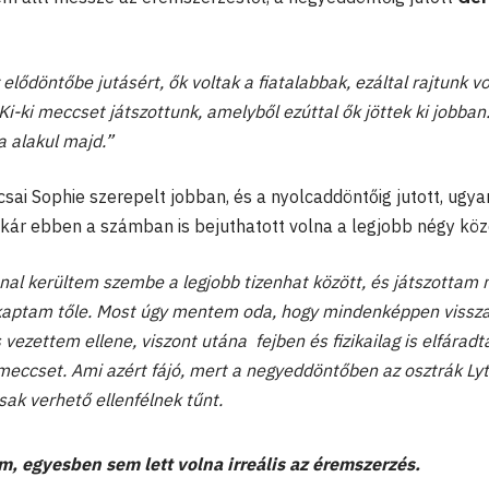
elődöntőbe jutásért, ők voltak a fiatalabbak, ezáltal rajtunk vo
ki meccset játszottunk, amelyből ezúttal ők jöttek ki jobban
a alakul majd.”
sai Sophie szerepelt jobban, és a nyolcaddöntőig jutott, ugy
l akár ebben a számban is bejuthatott volna a legjobb négy köz
nnal kerültem szembe a legjobb tizenhat között, és játszottam
kikaptam tőle. Most úgy mentem oda, hogy mindenképpen vissz
 vezettem ellene, viszont utána fejben és fizikailag is elfárad
meccset. Ami azért fájó, mert a negyeddöntőben az osztrák Ly
sak verhető ellenfélnek tűnt.
m, egyesben sem lett volna irreális az éremszerzés.