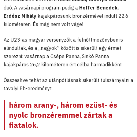
duó. A vasárnapi program pedig a
Hoffer Benedek,
Erdész Mihály
kajakpárosunk bronzérmével indult 22,6
kilométeren. És még nem volt vége!
Az U23-as magyar versenyzők a felnőttmezőnyben is
elindultak, és a „nagyok” között is sikerült egy érmet
szerezni: vasárnap a Csépe Panna, Sinkó Panna
kajakpáros 26,2 kilométeren ért célba harmadikként.
Összesítve tehát az utánpótlásnak sikerült túlszárnyalni a
tavalyi Eb-eredményt,
három arany-, három ezüst- és
nyolc bronzéremmel zártak a
fiatalok.