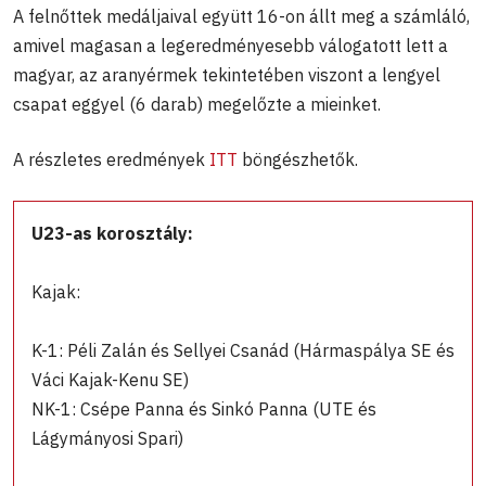
A felnőttek medáljaival együtt 16-on állt meg a számláló,
amivel magasan a legeredményesebb válogatott lett a
magyar, az aranyérmek tekintetében viszont a lengyel
csapat eggyel (6 darab) megelőzte a mieinket.
A részletes eredmények
ITT
böngészhetők.
U23-as korosztály:
Kajak:
K-1: Péli Zalán és Sellyei Csanád (Hármaspálya SE és
Váci Kajak-Kenu SE)
NK-1: Csépe Panna és Sinkó Panna (UTE és
Lágymányosi Spari)