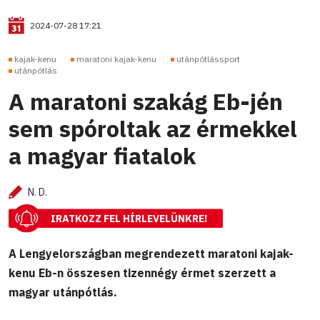
2024-07-28 17:21
kajak-kenu
maratoni kajak-kenu
utánpótlássport
utánpótlás
A maratoni szakág Eb-jén
sem spóroltak az érmekkel
a magyar fiatalok
N. D.
IRATKOZZ FEL HÍRLEVELÜNKRE!
A Lengyelországban megrendezett maratoni kajak-
kenu Eb-n összesen tizennégy érmet szerzett a
magyar utánpótlás.