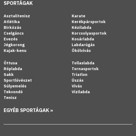
SPORTÁGAK
Asztalitenisz
Karate
Atlétika
Kerékpársportok
Birkózás
Kézilabda
Cselgáncs
Korcsolyasportok
Evezés
Kosárlabda
Jégkorong
Labdarúgás
Kajak-kenu
Ökölvívás
Öttusa
Tollaslabda
Röplabda
Tornasportok
Sakk
Triatlon
Sportlövészet
Úszás
Súlyemelés
Vívás
Tekvondó
Vízilabda
Tenisz
EGYÉB SPORTÁGAK »