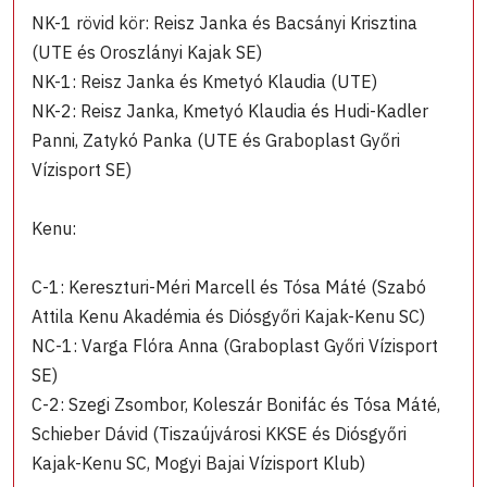
NK-1 rövid kör: Reisz Janka és Bacsányi Krisztina
(UTE és Oroszlányi Kajak SE)
NK-1: Reisz Janka és Kmetyó Klaudia (UTE)
NK-2: Reisz Janka, Kmetyó Klaudia és Hudi-Kadler
Panni, Zatykó Panka (UTE és Graboplast Győri
Vízisport SE)
Kenu:
C-1: Kereszturi-Méri Marcell és Tósa Máté (Szabó
Attila Kenu Akadémia és Diósgyőri Kajak-Kenu SC)
NC-1: Varga Flóra Anna (Graboplast Győri Vízisport
SE)
C-2: Szegi Zsombor, Koleszár Bonifác és Tósa Máté,
Schieber Dávid (Tiszaújvárosi KKSE és Diósgyőri
Kajak-Kenu SC, Mogyi Bajai Vízisport Klub)