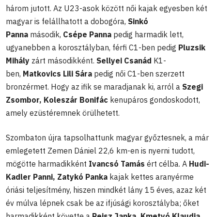
három jutott. Az U23-asok között női kajak egyesben két
magyar is felállhatott a dobogóra,
Sinkó
Panna
második,
Csépe Panna
pedig harmadik lett,
ugyanebben a korosztályban, férfi C1-ben pedig
Pluzsik
Mihály
zárt másodikként.
Sellyei Csanád
K1-
ben,
Matkovics Lili Sára
pedig női C1-ben szerzett
bronzérmet. Hogy az ifik se maradjanak ki, arról a
Szegi
Zsombor, Koleszár Bonifác
kenupáros gondoskodott,
amely ezüstéremnek örülhetett.
Szombaton újra tapsolhattunk magyar győztesnek, a már
emlegetett Zemen Dániel 22,6 km-en is nyerni tudott,
mögötte harmadikként
Ivancsó Tamás
ért célba. A
Hudi-
Kadler Panni, Zatykó Panka
kajak kettes aranyérme
óriási teljesítmény, hiszen mindkét lány 15 éves, azaz két
év múlva lépnek csak be az ifjúsági korosztályba; őket
harmadikként követte a
Reisz Janka,
Kmetyó Klaudia