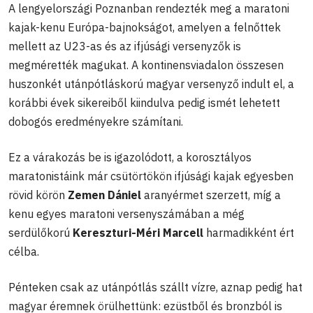
A lengyelországi Poznanban rendezték meg a maratoni
kajak-kenu Európa-bajnokságot, amelyen a felnőttek
mellett az U23-as és az ifjúsági versenyzők is
megmérették magukat. A kontinensviadalon összesen
huszonkét utánpótláskorú magyar versenyző indult el, a
korábbi évek sikereiből kiindulva pedig ismét lehetett
dobogós eredményekre számítani.
Ez a várakozás be is igazolódott, a korosztályos
maratonistáink már csütörtökön ifjúsági kajak egyesben
rövid körön
Zemen Dániel
aranyérmet szerzett, míg a
kenu egyes maratoni versenyszámában a még
serdülőkorú
Kereszturi-Méri Marcell
harmadikként ért
célba.
Pénteken csak az utánpótlás szállt vízre, aznap pedig hat
magyar éremnek örülhettünk: ezüstből és bronzból is