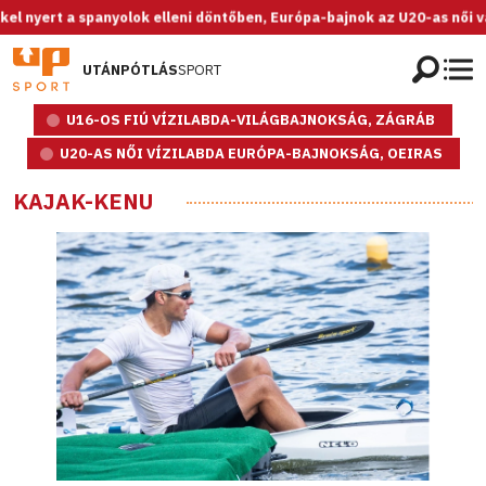
rt a spanyolok elleni döntőben, Európa-bajnok az U20-as női válogato
UTÁNPÓTLÁS
SPORT
U16-OS FIÚ VÍZILABDA-VILÁGBAJNOKSÁG, ZÁGRÁB
U20-AS NŐI VÍZILABDA EURÓPA-BAJNOKSÁG, OEIRAS
KAJAK-KENU