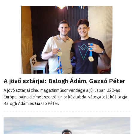
A jövő sztárjai: Balogh Ádám, Gazsó Péter
A jövő sztárjai című magazinműsor vendége a júliusban U20-as
Európa-bajnoki címet szerző junior kézilabda-válogatott két tagja,
Balogh Ádám és Gazsó Péter.