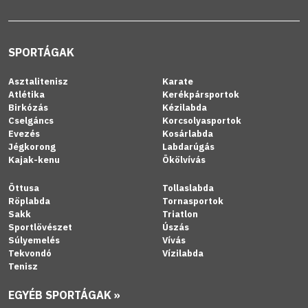
SPORTÁGAK
Asztalitenisz
Karate
Atlétika
Kerékpársportok
Birkózás
Kézilabda
Cselgáncs
Korcsolyasportok
Evezés
Kosárlabda
Jégkorong
Labdarúgás
Kajak-kenu
Ökölvívás
Öttusa
Tollaslabda
Röplabda
Tornasportok
Sakk
Triatlon
Sportlövészet
Úszás
Súlyemelés
Vívás
Tekvondó
Vízilabda
Tenisz
EGYÉB SPORTÁGAK »