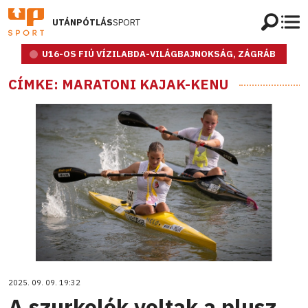
UTÁNPÓTLÁS
SPORT
U16-OS FIÚ VÍZILABDA-VILÁGBAJNOKSÁG, ZÁGRÁB
CÍMKE: MARATONI KAJAK-KENU
2025. 09. 09. 19:32
A szurkolók voltak a plusz