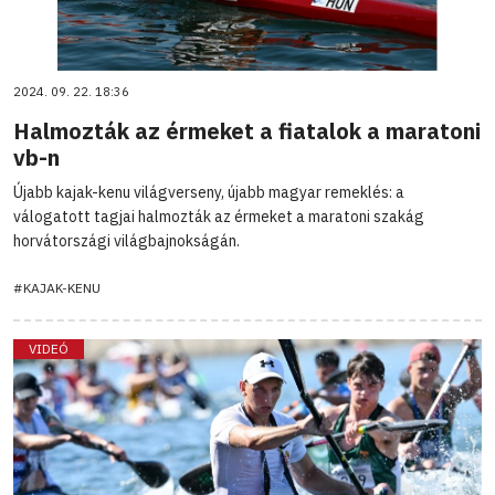
2024. 09. 22. 18:36
Halmozták az érmeket a fiatalok a maratoni
vb-n
Újabb kajak-kenu világverseny, újabb magyar remeklés: a
válogatott tagjai halmozták az érmeket a maratoni szakág
horvátországi világbajnokságán.
#KAJAK-KENU
VIDEÓ