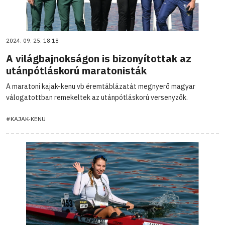
2024. 09. 25. 18:18
A világbajnokságon is bizonyítottak az
utánpótláskorú maratonisták
A maratoni kajak-kenu vb éremtáblázatát megnyerő magyar
válogatottban remekeltek az utánpótláskorú versenyzők.
#KAJAK-KENU