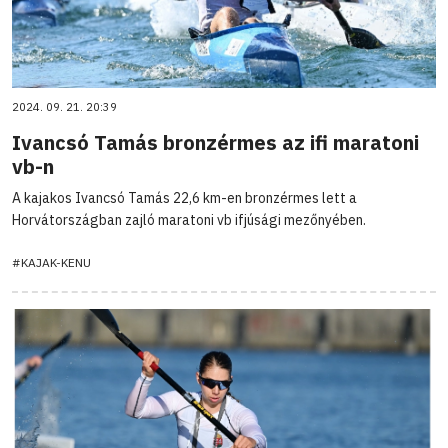
2024. 09. 21. 20:39
Ivancsó Tamás bronzérmes az ifi maratoni
vb-n
A kajakos Ivancsó Tamás 22,6 km-en bronzérmes lett a
Horvátországban zajló maratoni vb ifjúsági mezőnyében.
#KAJAK-KENU