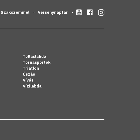
Szakszemmel
Versenynaptár
Tollaslabda
Tornasportok
Triatlon
Úszás
Vívás
Vízilabda