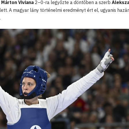
,
Márton Viviana
2–0-ra legyőzte a döntőben a szerb
Aleksz
 lett. A magyar lány történelmi eredményt ért el, ugyanis hazá
.