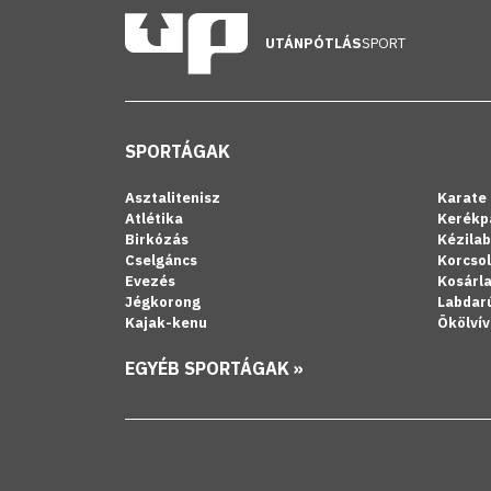
UTÁNPÓTLÁS
SPORT
SPORTÁGAK
Asztalitenisz
Karate
Atlétika
Kerékp
Birkózás
Kézila
Cselgáncs
Korcso
Evezés
Kosárl
Jégkorong
Labdar
Kajak-kenu
Ökölvív
EGYÉB SPORTÁGAK »