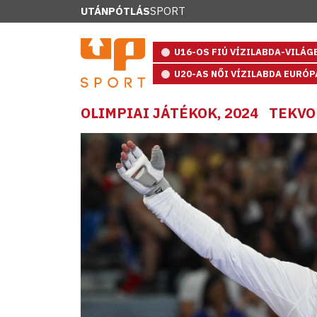
UTÁNPÓTLÁS
SPORT
U16-OS FIÚ VÍZILABDA-VILÁ
U20-AS NŐI VÍZILABDA EURÓ
OLIMPIAI JÁTÉKOK, 2024
TEKV