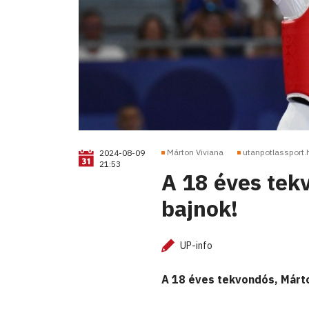
Márton Viviana
utanpotlassport.
2024-08-09
21:53
A 18 éves tek
bajnok!
UP-info
A 18 éves tekvondós, Márton