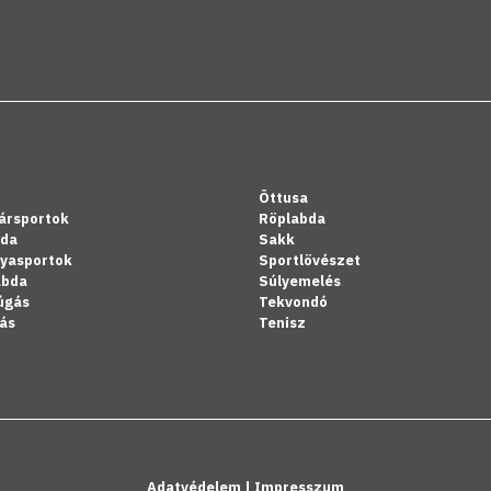
Öttusa
ársportok
Röplabda
bda
Sakk
lyasportok
Sportlövészet
abda
Súlyemelés
úgás
Tekvondó
ás
Tenisz
Adatvédelem
|
Impresszum