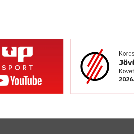
Koro
Jöv
Követ
2026.