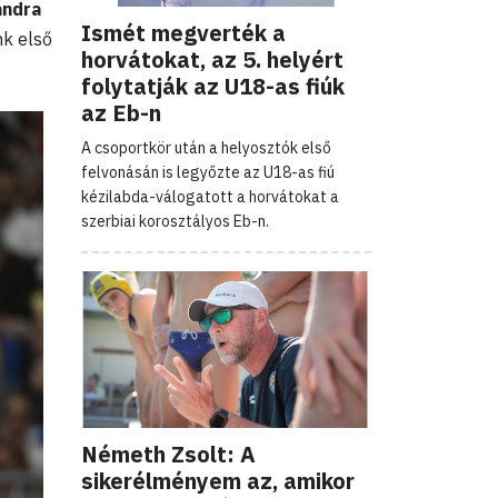
andra
Ismét megverték a
nk első
horvátokat, az 5. helyért
folytatják az U18-as fiúk
az Eb-n
A csoportkör után a helyosztók első
felvonásán is legyőzte az U18-as fiú
kézilabda-válogatott a horvátokat a
szerbiai korosztályos Eb-n.
Németh Zsolt: A
sikerélményem az, amikor