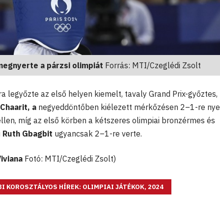
megnyerte a párzsi olimpiát
Forrás: MTI/Czeglédi Zsolt
 legyőzte az első helyen kiemelt, tavaly Grand Prix-győztes,
Chaarit, a
negyeddöntőben kiélezett mérkőzésen 2–1-re nye
ellen, míg az első körben a kétszeres olimpiai bronzérmes és
i
Ruth Gbagbit
ugyancsak 2–1-re verte.
iviana
Fotó: MTI/Czeglédi Zsolt)
I KOROSZTÁLYOS HÍREK: OLIMPIAI JÁTÉKOK, 2024