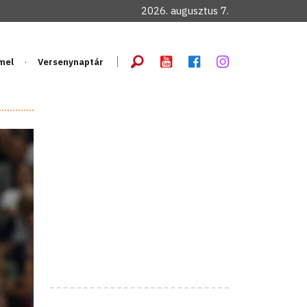
2026. augusztus 7.
mel
Versenynaptár