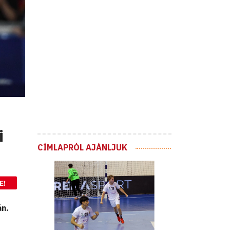
i
CÍMLAPRÓL AJÁNLJUK
E!
án.