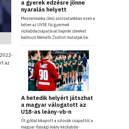
a gyerek edzésre jönne
nyaralás helyett
Mestermunka című sorozatunkban ezen a
héten az UVSE fúi gyermek
vízilabdacsapatával bajnoki címeket
halmozó Németh Zsoltot mutatjuk be.
 2022-
rt az
A hetedik helyért játszhat
a magyar válogatott az
U18-as leány-vb-n
Öt góllal kikapott a szlovák csapattól a
magyar ifjúsági leány kézilabda-