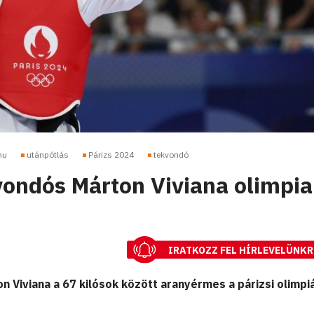
hu
utánpótlás
Párizs 2024
tekvondó
vondós Márton Viviana olimpia
IRATKOZZ FEL HÍRLEVELÜNKR
 Viviana a 67 kilósok között aranyérmes a párizsi olimpi