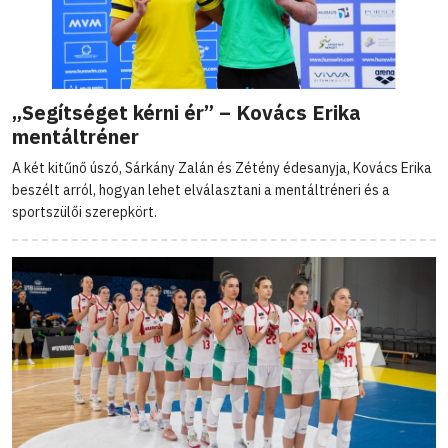
„Segítséget kérni ér” – Kovács Erika
mentáltréner
A két kitűnő úszó, Sárkány Zalán és Zétény édesanyja, Kovács Erika
beszélt arról, hogyan lehet elválasztani a mentáltréneri és a
sportszülői szerepkört.