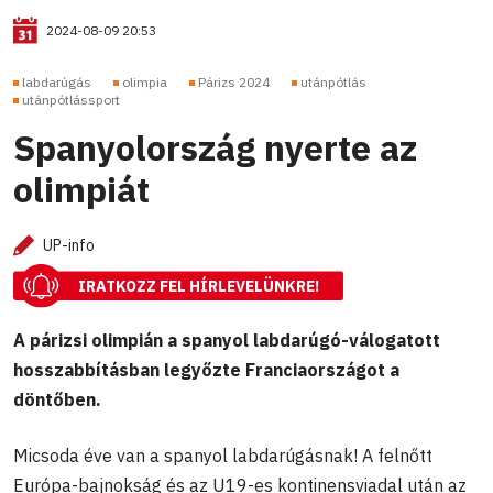
2024-08-09 20:53
labdarúgás
olimpia
Párizs 2024
utánpótlás
utánpótlássport
Spanyolország nyerte az
olimpiát
UP-info
IRATKOZZ FEL HÍRLEVELÜNKRE!
A párizsi olimpián a spanyol labdarúgó-válogatott
hosszabbításban legyőzte Franciaországot a
döntőben.
Micsoda éve van a spanyol labdarúgásnak! A felnőtt
Európa-bajnokság és az U19-es kontinensviadal után az