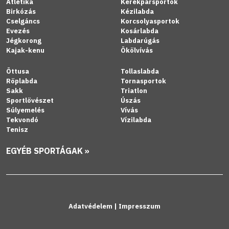
Atlétika
Kerékpársportok
Birkózás
Kézilabda
Cselgáncs
Korcsolyasportok
Evezés
Kosárlabda
Jégkorong
Labdarúgás
Kajak-kenu
Ökölvívás
Öttusa
Tollaslabda
Röplabda
Tornasportok
Sakk
Triatlon
Sportlövészet
Úszás
Súlyemelés
Vívás
Tekvondó
Vízilabda
Tenisz
EGYÉB SPORTÁGAK »
Adatvédelem
|
Impresszum