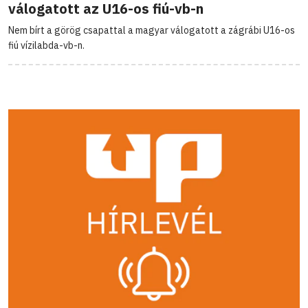
válogatott az U16-os fiú-vb-n
Nem bírt a görög csapattal a magyar válogatott a zágrábi U16-os
fiú vízilabda-vb-n.