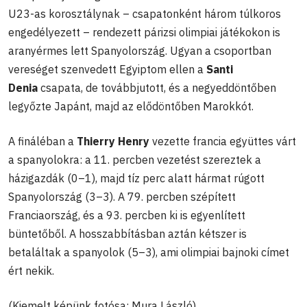
U23-as korosztálynak – csapatonként három túlkoros
engedélyezett – rendezett párizsi olimpiai játékokon is
aranyérmes lett Spanyolország. Ugyan a csoportban
vereséget szenvedett Egyiptom ellen a
Santi
Denia
csapata, de továbbjutott, és a negyeddöntőben
legyőzte Japánt, majd az elődöntőben Marokkót.
A fináléban a
Thierry Henry
vezette francia együttes várt
a spanyolokra: a 11. percben vezetést szereztek a
házigazdák (0–1), majd tíz perc alatt hármat rúgott
Spanyolország (3–3). A 79. percben szépített
Franciaország, és a 93. percben ki is egyenlített
büntetőből. A hosszabbításban aztán kétszer is
betaláltak a spanyolok (5–3), ami olimpiai bajnoki címet
ért nekik.
(Kiemelt képünk fotósa: Mura László)