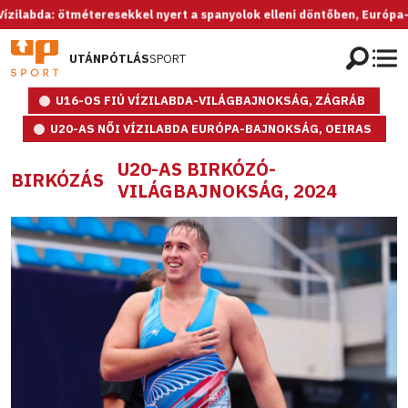
da: ötméteresekkel nyert a spanyolok elleni döntőben, Európa-bajnok 
UTÁNPÓTLÁS
SPORT
U16-OS FIÚ VÍZILABDA-VILÁGBAJNOKSÁG, ZÁGRÁB
U20-AS NŐI VÍZILABDA EURÓPA-BAJNOKSÁG, OEIRAS
U20-AS BIRKÓZÓ-
BIRKÓZÁS
VILÁGBAJNOKSÁG, 2024