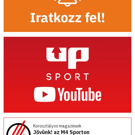
Korosztályos magazinunk
Jövünk! az M4 Sporton