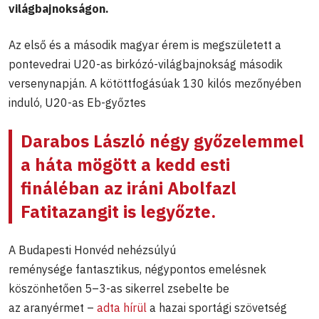
világbajnokságon.
Az első és a második magyar érem is megszületett a
pontevedrai U20-as birkózó-világbajnokság második
versenynapján. A kötöttfogásúak 130 kilós mezőnyében
induló, U20-as Eb-győztes
Darabos László
négy győzelemmel
a háta mögött a kedd esti
fináléban az iráni Abolfazl
Fatitazangit is legyőzte.
A Budapesti Honvéd nehézsúlyú
reménysége fantasztikus, négypontos emelésnek
köszönhetően 5–3-as sikerrel zsebelte be
az aranyérmet –
adta hírül
a hazai sportági szövetség