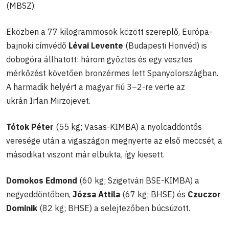
(MBSZ).
Eközben a 77 kilogrammosok között szereplő, Európa-
bajnoki címvédő
Lévai Levente
(Budapesti Honvéd) is
dobogóra állhatott: három győztes és egy vesztes
mérkőzést követően bronzérmes lett Spanyolországban.
A harmadik helyért a magyar fiú 3–2-re verte az
ukrán Irfan Mirzojevet.
Tótok Péter
(55 kg; Vasas-KIMBA) a nyolcaddöntős
veresége után a vigaszágon megnyerte az első meccsét, a
másodikat viszont már elbukta, így kiesett.
Domokos Edmond
(60 kg; Szigetvári BSE-KIMBA) a
negyeddöntőben,
Józsa Attila
(67 kg; BHSE) és
Czuczor
Dominik
(82 kg; BHSE) a selejtezőben búcsúzott.