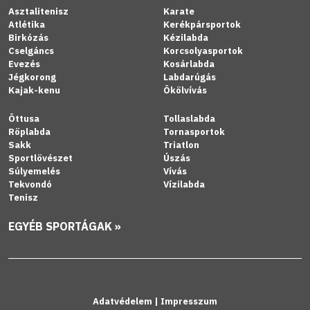
Asztalitenisz
Karate
Atlétika
Kerékpársportok
Birkózás
Kézilabda
Cselgáncs
Korcsolyasportok
Evezés
Kosárlabda
Jégkorong
Labdarúgás
Kajak-kenu
Ökölvívás
Öttusa
Tollaslabda
Röplabda
Tornasportok
Sakk
Triatlon
Sportlövészet
Úszás
Súlyemelés
Vívás
Tekvondó
Vízilabda
Tenisz
EGYÉB SPORTÁGAK »
Adatvédelem
|
Impresszum