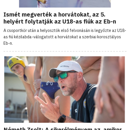
Ismét megverték a horvátokat, az 5.
helyért folytatják az U18-as fiúk az Eb-n
A csoportkör után a helyosztók első felvonásán is legyőzte az U18-
as fiú kézilabda-válogatott a horvátokat a szerbiai korosztályos
Eb-n.
Németh Zsolt: A sikerélményem az, amikor