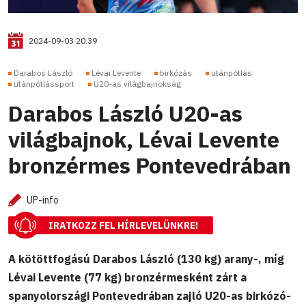
2024-09-03 20:39
Darabos László
Lévai Levente
birkózás
utánpótlás
utánpótlássport
U20-as világbajnokság
Darabos László U20-as
világbajnok, Lévai Levente
bronzérmes Pontevedrában
UP-info
IRATKOZZ FEL HÍRLEVELÜNKRE!
A kötöttfogású Darabos László (130 kg) arany-, míg
Lévai Levente (77 kg) bronzérmesként zárt a
spanyolországi Pontevedrában zajló U20-as birkózó-