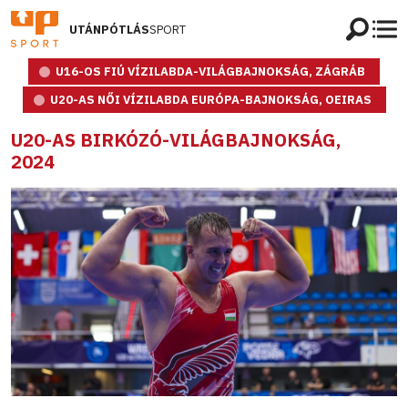
UTÁNPÓTLÁS
SPORT
U16-OS FIÚ VÍZILABDA-VILÁGBAJNOKSÁG, ZÁGRÁB
U20-AS NŐI VÍZILABDA EURÓPA-BAJNOKSÁG, OEIRAS
U20-AS BIRKÓZÓ-VILÁGBAJNOKSÁG,
2024