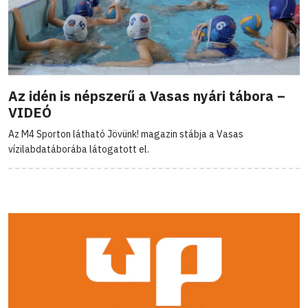
Az idén is népszerű a Vasas nyári tábora –
VIDEÓ
Az M4 Sporton látható Jövünk! magazin stábja a Vasas
vízilabdatáborába látogatott el.