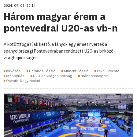
2024. 09. 08. 20:14
Három magyar érem a
pontevedrai U20-as vb-n
A kötöttfogásúak kettő, a lányok egy érmet nyertek a
spanyolországi Pontevedrában rendezett U20-as birkózó-
világbajnokságon.
birkózás
Darabos László
Kliment László
Lévai Levente
utánpótlás
U20-as világbajnokság
utánpótlássport
Osváth-Nagy Noémi