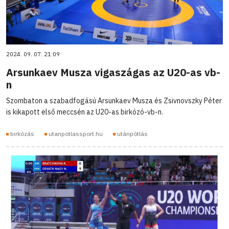
2024. 09. 07. 21:09
Arsunkaev Musza vigaszágas az U20-as vb-
n
Szombaton a szabadfogású Arsunkaev Musza és Zsivnovszky Péter
is kikapott első meccsén az U20-as birkózó-vb-n.
birkózás
utanpotlassport.hu
utánpótlás