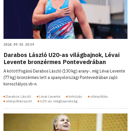
2024. 09. 03. 20:39
Darabos László U20-as világbajnok, Lévai
Levente bronzérmes Pontevedrában
A kötöttfogású Darabos László (130 kg) arany-, míg Lévai Levente
(77 kg) bronzérmes lett a spanyolországi Pontevedrában zajló
korosztályos vb-n.
Darabos László
Lévai Levente
birkózás
utánpótlás
utánpótlássport
U20-as világbajnokság