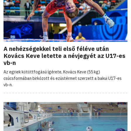
A nehézségekkel teli első féléve után
Kovács Keve letette a névjegyét az U17-es
vb-n
Az egriek kötöttfogású ígérete, Kovács Keve (55 kg)
csúcsformában birkózott és ezüstérmet szerzett a bakui U17-es
vb-n.