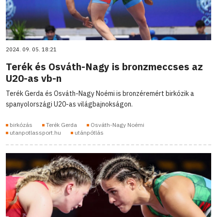
2024. 09. 05. 18:21
Terék és Osváth-Nagy is bronzmeccses az
U20-as vb-n
Terék Gerda és Osváth-Nagy Noémi is bronzéremért birkózik a
spanyolországi U20-as világbajnokságon.
birkózás
Terék Gerda
Osváth-Nagy Noémi
utanpotlassport.hu
utánpótlás