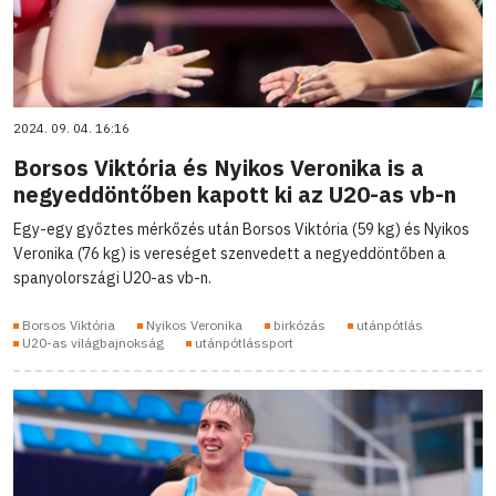
2024. 09. 04. 16:16
Borsos Viktória és Nyikos Veronika is a
negyeddöntőben kapott ki az U20-as vb-n
Egy-egy győztes mérkőzés után Borsos Viktória (59 kg) és Nyikos
Veronika (76 kg) is vereséget szenvedett a negyeddöntőben a
spanyolországi U20-as vb-n.
Borsos Viktória
Nyikos Veronika
birkózás
utánpótlás
U20-as világbajnokság
utánpótlássport