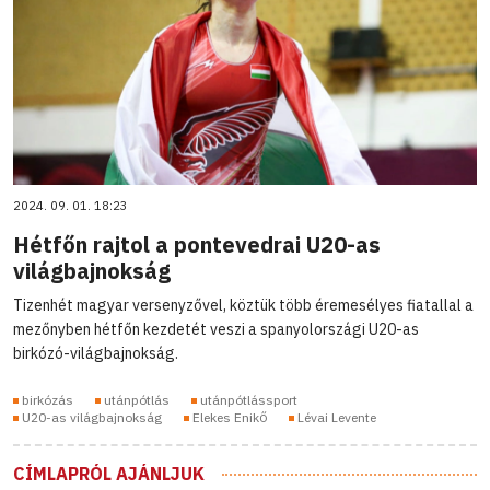
2024. 09. 01. 18:23
Hétfőn rajtol a pontevedrai U20-as
világbajnokság
Tizenhét magyar versenyzővel, köztük több éremesélyes fiatallal a
mezőnyben hétfőn kezdetét veszi a spanyolországi U20-as
birkózó-világbajnokság.
birkózás
utánpótlás
utánpótlássport
U20-as világbajnokság
Elekes Enikő
Lévai Levente
CÍMLAPRÓL AJÁNLJUK