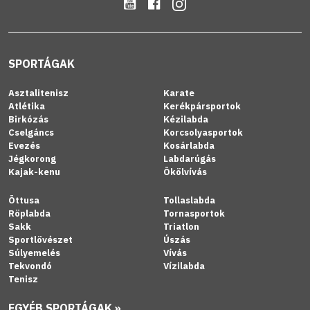
SPORTÁGAK
Asztalitenisz
Karate
Atlétika
Kerékpársportok
Birkózás
Kézilabda
Cselgáncs
Korcsolyasportok
Evezés
Kosárlabda
Jégkorong
Labdarúgás
Kajak-kenu
Ökölvívás
Öttusa
Tollaslabda
Röplabda
Tornasportok
Sakk
Triatlon
Sportlövészet
Úszás
Súlyemelés
Vívás
Tekvondó
Vízilabda
Tenisz
EGYÉB SPORTÁGAK »