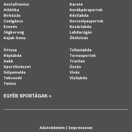
Asztalitenisz
Karate
Atlétika
Kerékpársportok
Birkózás
Kézilabda
Cselgáncs
Korcsolyasportok
Evezés
Kosárlabda
Jégkorong
Labdarúgás
Kajak-kenu
Ökölvívás
Öttusa
Tollaslabda
Röplabda
Tornasportok
Sakk
Triatlon
Sportlövészet
Úszás
Súlyemelés
Vívás
Tekvondó
Vízilabda
Tenisz
EGYÉB SPORTÁGAK »
Adatvédelem
|
Impresszum