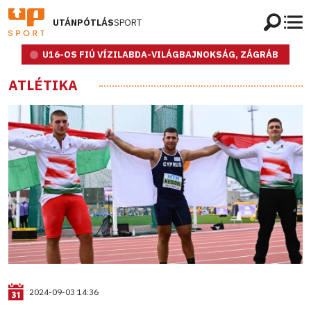
UTÁNPÓTLÁS
SPORT
U16-OS FIÚ VÍZILABDA-VILÁGBAJNOKSÁG, ZÁGRÁB
ATLÉTIKA
2024-09-03 14:36