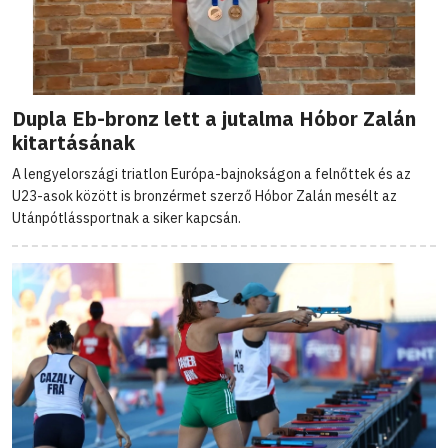
Dupla Eb-bronz lett a jutalma Hóbor Zalán
kitartásának
A lengyelországi triatlon Európa-bajnokságon a felnőttek és az
U23-asok között is bronzérmet szerző Hóbor Zalán mesélt az
Utánpótlássportnak a siker kapcsán.