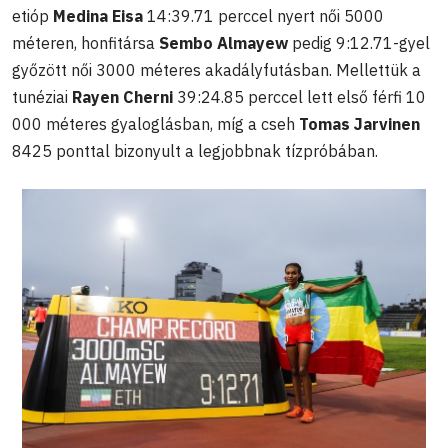
etióp
Medina Eisa
14:39.71 perccel nyert női 5000
méteren, honfitársa
Sembo Almayew
pedig 9:12.71-gyel
győzött női 3000 méteres akadályfutásban. Mellettük a
tunéziai
Rayen Cherni
39:24.85 perccel lett első férfi 10
000 méteres gyaloglásban, míg a cseh
Tomas Jarvinen
8425 ponttal bizonyult a legjobbnak tízpróbában.