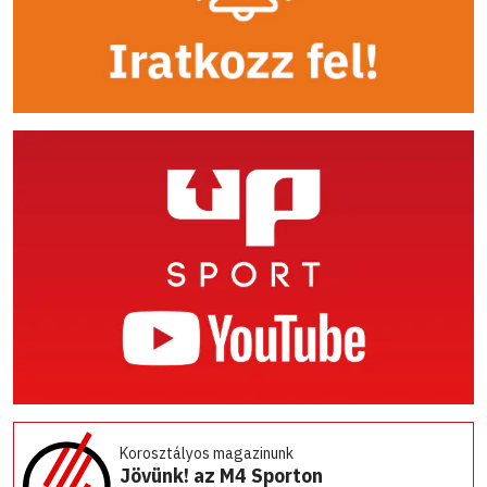
Korosztályos magazinunk
Jövünk! az M4 Sporton