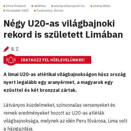
Imre Roland
atlétika
utanpotlassport.hu
utánpótlás
Viszkeleti Villő
Szabados Ármin
Négy U20-as világbajnoki
rekord is született Limában
B. Z.
IRATKOZZ FEL HÍRLEVELÜNKRE!
A limai U20-as atlétikai világbajnokságon húsz ország
nyert legalább egy aranyérmet, a magyarok egy
ezüsttel és két bronzzal zártak.
Látványos küzdelmeket, színvonalas versenyeket és
remek eredményeket hozott az U20-as atléták
világbajnoksága, melynek az idén Peru fővárosa, Lima volt
a házigazdája.