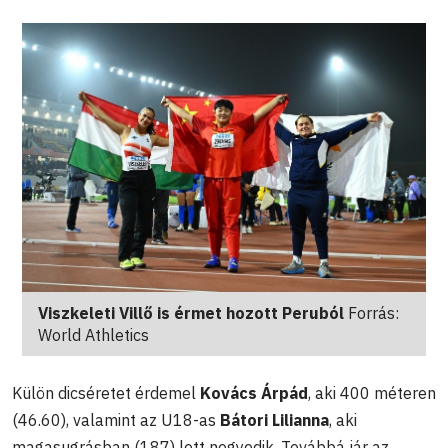
Viszkeleti Villő is érmet hozott Peruból
Forrás:
World Athletics
Külön dicséretet érdemel
Kovács Árpád
, aki 400 méteren
(46.60), valamint az U18-as
Bátori Lilianna
, aki
magasugrásban (187) lett negyedik. Továbbá jár az