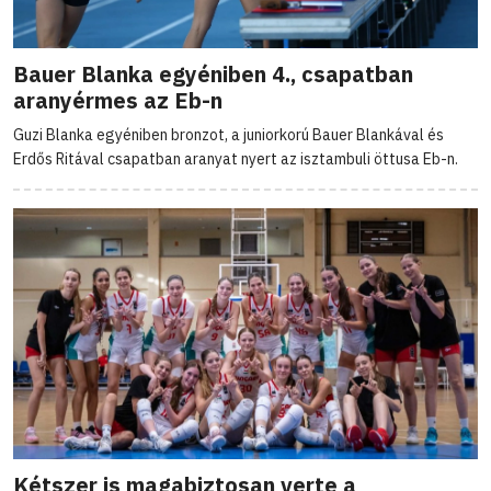
Bauer Blanka egyéniben 4., csapatban
aranyérmes az Eb-n
Guzi Blanka egyéniben bronzot, a juniorkorú Bauer Blankával és
Erdős Ritával csapatban aranyat nyert az isztambuli öttusa Eb-n.
Kétszer is magabiztosan verte a