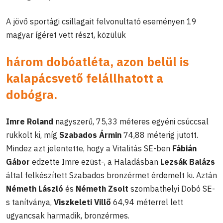
A jövő sportági csillagait felvonultató eseményen 19
magyar ígéret vett részt, közülük
három dobóatléta, azon belül is
kalapácsvető felállhatott a
dobógra.
Imre Roland
nagyszerű, 75,33 méteres egyéni csúccsal
rukkolt ki, míg
Szabados Ármin
74,88 méterig jutott.
Mindez azt jelentette, hogy a Vitalitás SE-ben
Fábián
Gábor
edzette Imre ezüst-, a Haladásban
Lezsák Balázs
által felkészített Szabados bronzérmet érdemelt ki. Aztán
Németh László
és
Németh Zsolt
szombathelyi Dobó SE-
s tanítványa,
Viszkeleti Villő
64,94 méterrel lett
ugyancsak harmadik, bronzérmes.