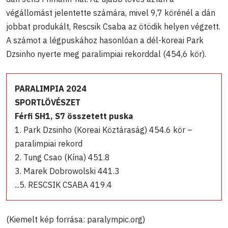
végállomást jelentette számára, mivel 9,7 körénél a dán
jobbat produkált, Rescsik Csaba az ötödik helyen végzett.
A számot a légpuskához hasonlóan a dél-koreai Park
Dzsinho nyerte meg paralimpiai rekorddal (454,6 kör).
PARALIMPIA 2024
SPORTLÖVÉSZET
F
érfi SH1, S7 összetett puska
1. Park Dzsinho (Koreai Köztáraság) 454.6 kör –
paralimpiai rekord
2. Tung Csao (Kína) 451.8
3. Marek Dobrowolski 441.3
...5. RESCSIK CSABA 419.4
(Kiemelt kép forrása: paralympic.org)