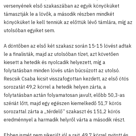
versenyének első szakaszában az egyik könyöküket
támasztják le a lövők, a második részben mindkét
könyöküket le kell tenniük az előttük lévő támlára, míg az
utolsóban egyiket sem.
A döntőben az első két szakasz során 15-15 lövést adtak
le a finalisták, majd az utolsóban tízet, azt követően
kiesett a hetedik és nyolcadik helyezett, míg a
folytatásban minden lövés után búcsúzott az utolsó.
Rescsik Csaba kicsit visszafogottan kezdett, az első ötös
sorozatát 49,2 körrel a hetedik helyen zárta, a
folytatásban aztán folyamatosan javult, előbb 50,3-as
szériát lőtt, majd egy egészen kiemelkedő 51,7 körös
sorozattal zárta a „térdelő” szakaszt és 151,2 körös
eredménnyel a harmadik helyről várta a második részt.
Ebben ismét nem sikerült jól a rajt, 49,7 körrel nyitott és