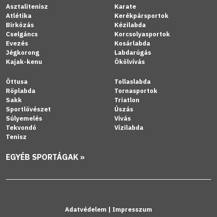
Asztalitenisz
Karate
Atlétika
Kerékpársportok
Birkózás
Kézilabda
Cselgáncs
Korcsolyasportok
Evezés
Kosárlabda
Jégkorong
Labdarúgás
Kajak-kenu
Ökölvívás
Öttusa
Tollaslabda
Röplabda
Tornasportok
Sakk
Triatlon
Sportlövészet
Úszás
Súlyemelés
Vívás
Tekvondó
Vízilabda
Tenisz
EGYÉB SPORTÁGAK »
Adatvédelem
|
Impresszum