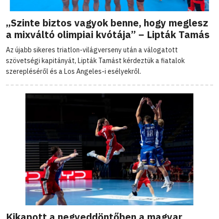
„Szinte biztos vagyok benne, hogy meglesz
a mixváltó olimpiai kvótája” – Lipták Tamás
Az újabb sikeres triatlon-világverseny után a válogatott
szövetségi kapitányát, Lipták Tamást kérdeztük a fiatalok
szerepléséről és a Los Angeles-i esélyekről.
Kikapott a negyeddöntőben a magyar