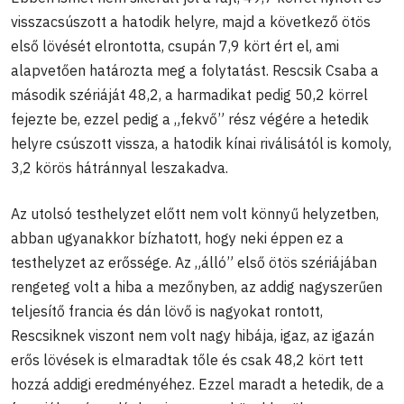
visszacsúszott a hatodik helyre, majd a következő ötös
első lövését elrontotta, csupán 7,9 kört ért el, ami
alapvetően határozta meg a folytatást. Rescsik Csaba a
második szériáját 48,2, a harmadikat pedig 50,2 körrel
fejezte be, ezzel pedig a „fekvő” rész végére a hetedik
helyre csúszott vissza, a hatodik kínai riválisától is komoly,
3,2 körös hátránnyal leszakadva.
Az utolsó testhelyzet előtt nem volt könnyű helyzetben,
abban ugyanakkor bízhatott, hogy neki éppen ez a
testhelyzet az erőssége. Az „álló” első ötös szériájában
rengeteg volt a hiba a mezőnyben, az addig nagyszerűen
teljesítő francia és dán lövő is nagyokat rontott,
Rescsiknek viszont nem volt nagy hibája, igaz, az igazán
erős lövések is elmaradtak tőle és csak 48,2 kört tett
hozzá addigi eredményéhez. Ezzel maradt a hetedik, de a