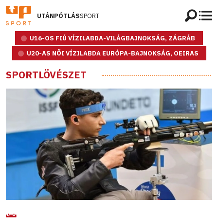
UTÁNPÓTLÁS
SPORT
U16-OS FIÚ VÍZILABDA-VILÁGBAJNOKSÁG, ZÁGRÁB
U20-AS NŐI VÍZILABDA EURÓPA-BAJNOKSÁG, OEIRAS
SPORTLÖVÉSZET