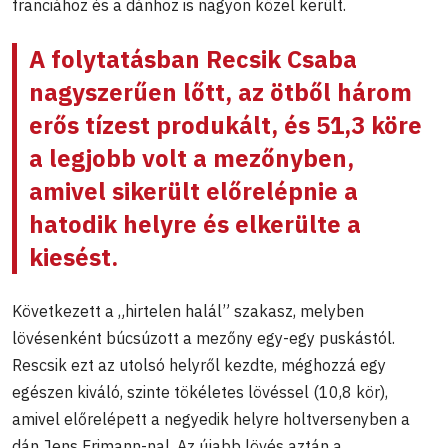
franciához és a dánhoz is nagyon közel került.
A folytatásban Recsik Csaba
nagyszerűen lőtt, az ötből három
erős tízest produkált, és 51,3 köre
a legjobb volt a mezőnyben,
amivel sikerült előrelépnie a
hatodik helyre és elkerülte a
kiesést.
Következett a „hirtelen halál” szakasz, melyben
lövésenként búcsúzott a mezőny egy-egy puskástól.
Rescsik ezt az utolsó helyről kezdte, méghozzá egy
egészen kiváló, szinte tökéletes lövéssel (10,8 kör),
amivel előrelépett a negyedik helyre holtversenyben a
dán Jens Frimann-nal. Az újabb lövés aztán a