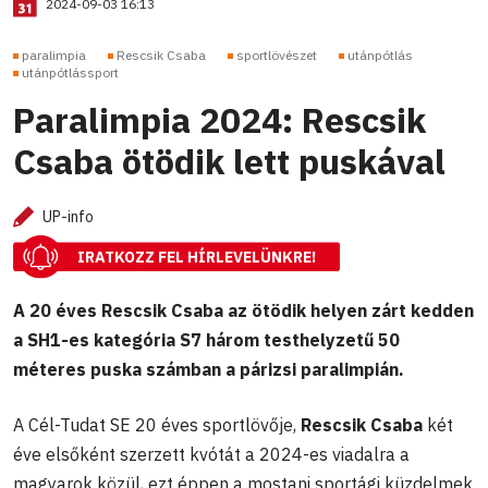
2024-09-03 16:13
paralimpia
Rescsik Csaba
sportlövészet
utánpótlás
utánpótlássport
Paralimpia 2024: Rescsik
Csaba ötödik lett puskával
UP-info
IRATKOZZ FEL HÍRLEVELÜNKRE!
A 20 éves Rescsik Csaba az ötödik helyen zárt kedden
a SH1-es kategória S7 három testhelyzetű 50
méteres puska számban a párizsi paralimpián.
A Cél-Tudat SE 20 éves sportlövője,
Rescsik Csaba
két
éve elsőként szerzett kvótát a 2024-es viadalra a
magyarok közül, ezt éppen a mostani sportági küzdelmek