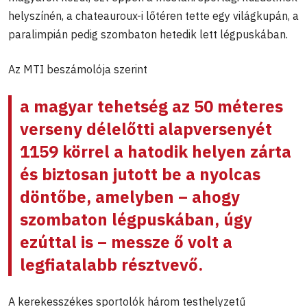
helyszínén, a chateauroux-i lőtéren tette egy világkupán, a
paralimpián pedig szombaton hetedik lett légpuskában.
Az MTI beszámolója szerint
a magyar tehetség az 50 méteres
verseny délelőtti alapversenyét
1159 körrel a hatodik helyen zárta
és biztosan jutott be a nyolcas
döntőbe, amelyben – ahogy
szombaton légpuskában, úgy
ezúttal is – messze ő volt a
legfiatalabb résztvevő.
A kerekesszékes sportolók három testhelyzetű