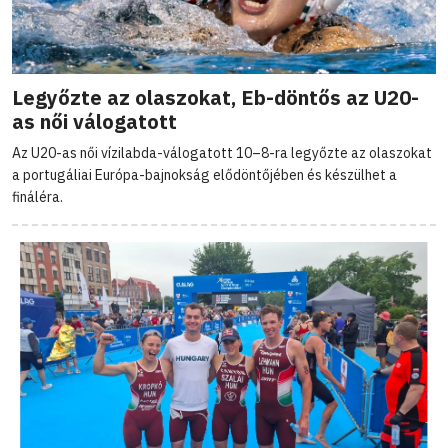
Legyőzte az olaszokat, Eb-döntős az U20-
as női válogatott
Az U20-as női vízilabda-válogatott 10–8-ra legyőzte az olaszokat
a portugáliai Európa-bajnokság elődöntőjében és készülhet a
fináléra.