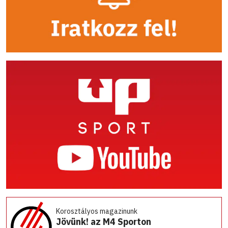
Korosztályos magazinunk
Jövünk! az M4 Sporton