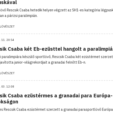
uskával
lövő Rescsik Csaba hetedik helyen végzett az SH1-es kategória légpus
n a párizsi paralimpián.
LÖVÉSZET
. 11. 20:54
sik Csaba két Eb-ezüsttel hangolt a paralimpiá
si paralimpiára készülő sportlövő, Rescsik Csaba két ezüstérmet szerzet
avította junior-világrekordjait a granadai felnőtt Eb-n.
LÖVÉSZET
. 03. 12:08
sik Csaba ezüstérmes a granadai para Európa-
okságon
es Rescsik Csaba ezüstérmet szerzett a granadai parasportlövő Európa