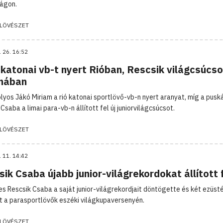
ágon.
LÖVÉSZET
. 26. 16:52
katonai vb-t nyert Rióban, Rescsik világcsúcso
imában
olyos Jákó Miriam a rió katonai sportlövő-vb-n nyert aranyat, míg a pusk
Csaba a limai para-vb-n állított fel új juniorvilágcsúcsot.
LÖVÉSZET
. 11. 14:42
ik Csaba újabb junior-világrekordokat állított 
es Rescsik Csaba a saját junior-világrekordjait döntögette és két ezüs
t a parasportlövők eszéki világkupaversenyén.
LÖVÉSZET