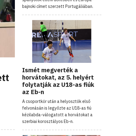
bajnoki címet szerzett Portugáliában.
Ismét megverték a
tt
horvátokat, az 5. helyért
folytatják az U18-as fiúk
az Eb-n
A csoportkör után a helyosztók első
felvonásán is legyőzte az U18-as fiú
kézilabda-válogatott a horvátokat a
szerbiai korosztályos Eb-n.