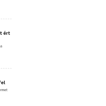
t ért
ás
fel
térmet