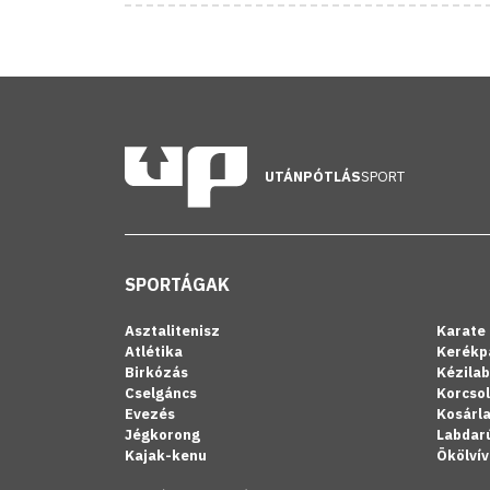
UTÁNPÓTLÁS
SPORT
SPORTÁGAK
Asztalitenisz
Karate
Atlétika
Kerékp
Birkózás
Kézila
Cselgáncs
Korcso
Evezés
Kosárl
Jégkorong
Labdar
Kajak-kenu
Ökölvív