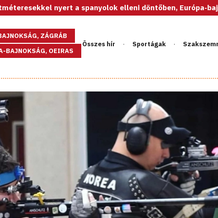
nyert a spanyolok elleni döntőben, Európa-bajnok az U20-as 
GBAJNOKSÁG, ZÁGRÁB
Összes hír
Sportágak
Szakszem
PA-BAJNOKSÁG, OEIRAS