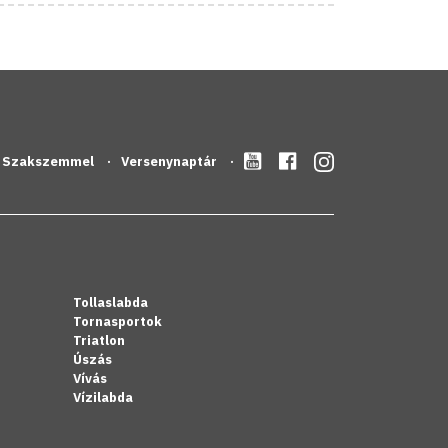
Szakszemmel
Versenynaptár
Tollaslabda
Tornasportok
Triatlon
Úszás
Vívás
Vízilabda