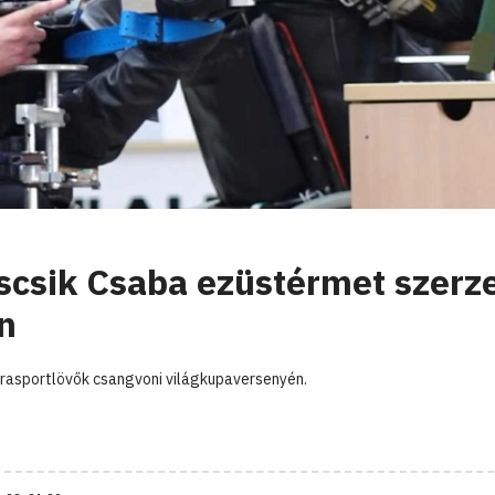
scsik Csaba ezüstérmet szerze
n
arasportlövők csangvoni világkupaversenyén.