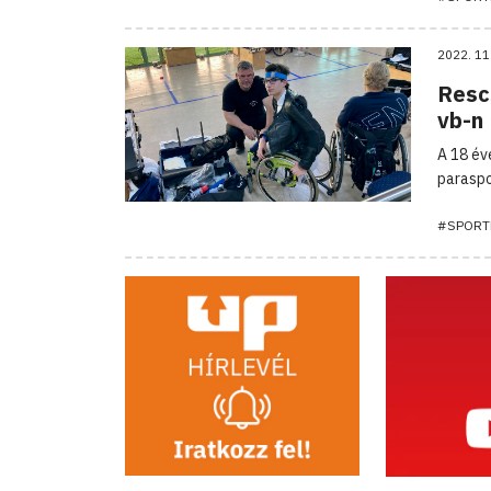
2022. 11
Rescs
vb-n
A 18 év
paraspo
#SPORT