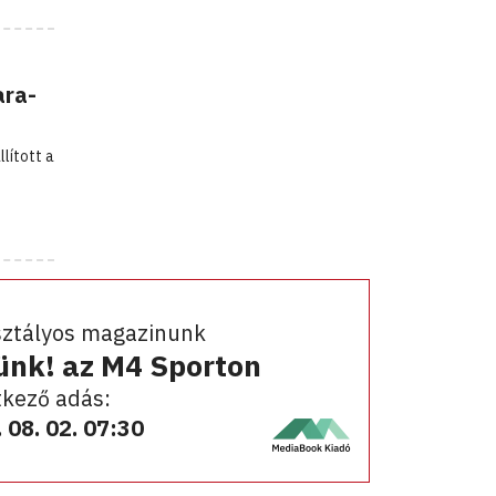
ara-
lított a
sztályos magazinunk
ünk! az M4 Sporton
kező adás:
 08. 02. 07:30