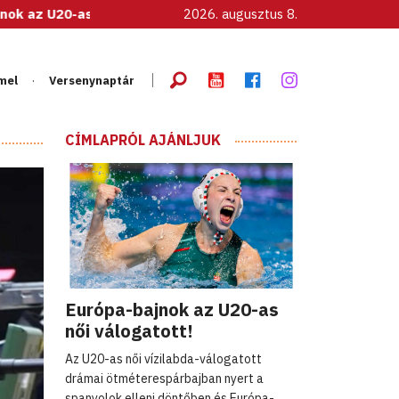
női válogatott!
2026. augusztus 8.
mel
Versenynaptár
CÍMLAPRÓL AJÁNLJUK
Európa-bajnok az U20-as
női válogatott!
Az U20-as női vízilabda-válogatott
drámai ötméterespárbajban nyert a
spanyolok elleni döntőben és Európa-