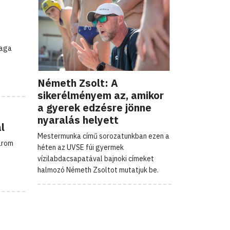
maga
Németh Zsolt: A
sikerélményem az, amikor
a gyerek edzésre jönne
nyaralás helyett
l
Mestermunka című sorozatunkban ezen a
árom
héten az UVSE fúi gyermek
vízilabdacsapatával bajnoki címeket
halmozó Németh Zsoltot mutatjuk be.