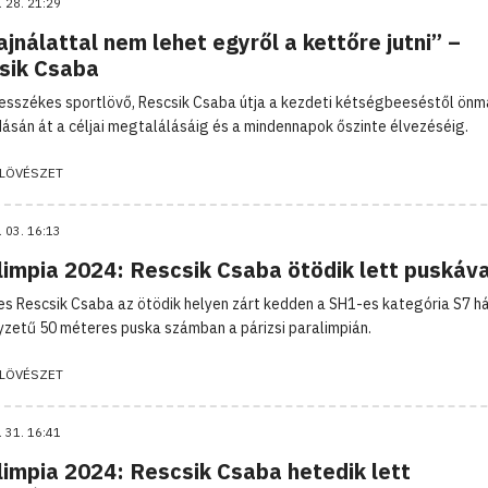
. 28. 21:29
jnálattal nem lehet egyről a kettőre jutni” –
sik Csaba
esszékes sportlövő, Rescsik Csaba útja a kezdeti kétségbeeséstől ön
ásán át a céljai megtalálásáig és a mindennapok őszinte élvezéséig.
LÖVÉSZET
. 03. 16:13
limpia 2024: Rescsik Csaba ötödik lett puskáva
es Rescsik Csaba az ötödik helyen zárt kedden a SH1-es kategória S7 h
yzetű 50 méteres puska számban a párizsi paralimpián.
LÖVÉSZET
. 31. 16:41
limpia 2024: Rescsik Csaba hetedik lett