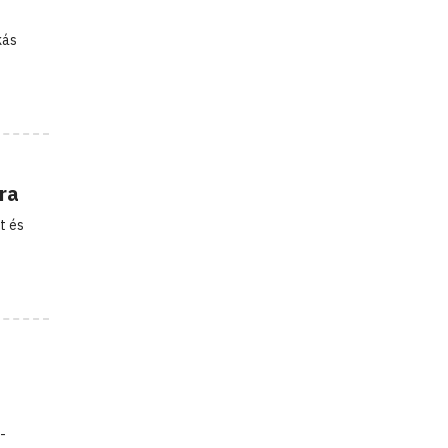
kás
ra
t és
-