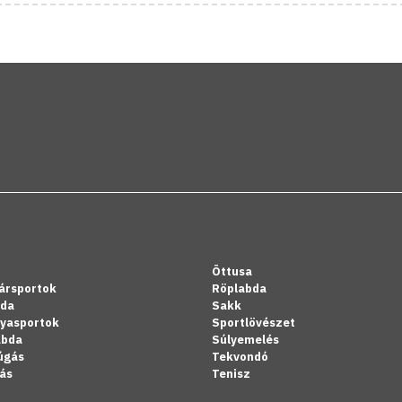
Öttusa
ársportok
Röplabda
bda
Sakk
lyasportok
Sportlövészet
abda
Súlyemelés
úgás
Tekvondó
ás
Tenisz