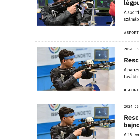
légp
A sport
számába
#SPORT
2024. 06
Resc
A páriz
tovább j
#SPORT
2024. 06
Resc
bajn
A 19 év