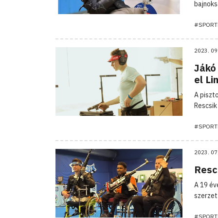
bajnoks
#SPORT
2023. 09
Jákó 
el L
A piszt
Rescsik 
#SPORT
2023. 07
Rescs
A 19 év
szerzet
#SPORT