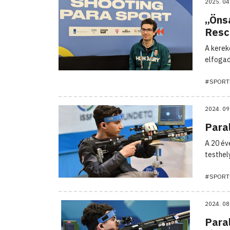
2025. 04
„Önsa
Resc
A kerek
elfogad
#SPORT
2024. 09
Para
A 20 év
testhel
#SPORT
2024. 08
Para