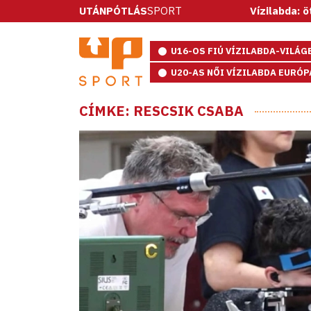
UTÁNPÓTLÁS
SPORT
Vízilabda: ötméteresekkel 
U16-OS FIÚ VÍZILABDA-VILÁ
U20-AS NŐI VÍZILABDA EURÓ
CÍMKE: RESCSIK CSABA