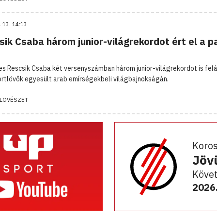
. 13. 14:13
ik Csaba három junior-világrekordot ért el a p
es Rescsik Csaba két versenyszámban három junior-világrekordot is felál
rtlövők egyesült arab emírségekbeli világbajnokságán.
LÖVÉSZET
Koro
Jöv
Követ
2026.