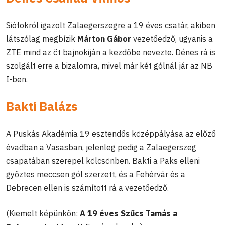
Siófokról igazolt Zalaegerszegre a 19 éves csatár, akiben
látszólag megbízik
Márton Gábor
vezetőedző, ugyanis a
ZTE mind az öt bajnokiján a kezdőbe nevezte. Dénes rá is
szolgált erre a bizalomra, mivel már két gólnál jár az NB
I-ben.
Bakti Balázs
A Puskás Akadémia 19 esztendős középpályása az előző
évadban a Vasasban, jelenleg pedig a Zalaegerszeg
csapatában szerepel kölcsönben. Bakti a Paks elleni
győztes meccsen gól szerzett, és a Fehérvár és a
Debrecen ellen is számított rá a vezetőedző.
(Kiemelt képünkön:
A 19 éves Szűcs Tamás a