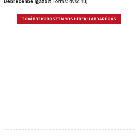
Debrecenbe igazolt
Forrás: dvsc.hu)
TOVÁBBI KOROSZTÁLYOS HÍREK: LABDARÚGÁS