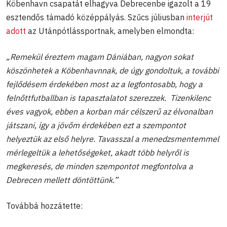
Köbenhavn csapatát elhagyva Debrecenbe igazolt a 19
esztendős támadó középpályás. Szűcs júliusban
interjút
adott
az Utánpótlássportnak, amelyben elmondta:
„Remekül éreztem magam Dániában, nagyon sokat
köszönhetek a Köbenhavnnak, de úgy gondoltuk, a további
fejlődésem érdekében most az a legfontosabb, hogy a
felnőttfutballban is tapasztalatot szerezzek. Tizenkilenc
éves vagyok, ebben a korban már célszerű az élvonalban
játszani, így a jövőm érdekében ezt a szempontot
helyeztük az első helyre. Tavasszal a menedzsmentemmel
mérlegeltük a lehetőségeket, akadt több helyről is
megkeresés, de minden szempontot megfontolva a
Debrecen mellett döntöttünk.”
Továbbá hozzátette: