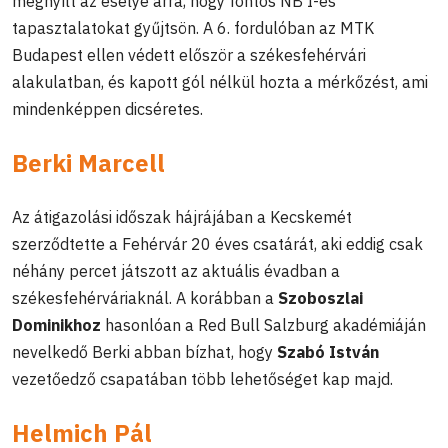
megnyílt az esélye arra, hogy fontos NB I-es
tapasztalatokat gyűjtsön. A 6. fordulóban az MTK
Budapest ellen védett először a székesfehérvári
alakulatban, és kapott gól nélkül hozta a mérkőzést, ami
mindenképpen dicséretes.
Berki Marcell
Az átigazolási időszak hájrájában a Kecskemét
szerződtette a Fehérvár 20 éves csatárát, aki eddig csak
néhány percet játszott az aktuális évadban a
székesfehérváriaknál. A korábban a
Szoboszlai
Dominikhoz
hasonlóan a Red Bull Salzburg akadémiáján
nevelkedő Berki abban bízhat, hogy
Szabó István
vezetőedző csapatában több lehetőséget kap majd.
Helmich Pál