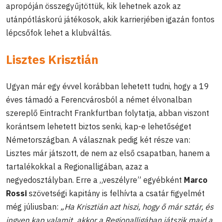
apropóján összegyűjtöttük, kik lehetnek azok az
utánpótláskorú játékosok, akik karrierjében igazán fontos
lépcsőfok lehet a klubváltás.
Lisztes Krisztián
Ugyan már egy évvel korábban lehetett tudni, hogy a 19
éves támadó a Ferencvárosból a német élvonalban
szereplő Eintracht Frankfurtban folytatja, abban viszont
korántsem lehetett biztos senki, kap-e lehetőséget
Németországban. A válasznak pedig két része van:
Lisztes már játszott, de nem az első csapatban, hanem a
tartalékokkal a Regionalligában, azaz a
negyedosztályban. Erre a „veszélyre” egyébként
Marco
Rossi
szövetségi kapitány is felhívta a csatár figyelmét
még júliusban:
„Ha Krisztián azt hiszi, hogy ő már sztár, és
ingyen kap valamit, akkor a Regionalligában játszik majd a