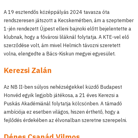
A 19 esztendős középpályás 2024 tavasza óta
rendszeresen játszott a Kecskemétben, ám a szeptember
1-jén rendezett Újpest elleni bajnoki előtt bejelentette a
klubnak, hogy a fővárosi liláknál folytatja. A KTE-vel elő
szerződése volt, ám mivel Helmich távozni szeretett
volna, elengedte a Bács-Kiskun megyei egyesület.
Kerezsi Zalán
Az NB II-ben súlyos nehézségekkel küzdő Budapest
Honvéd egyik legjobb játékosa, a 21 éves Kerezsi a
Puskás Akadémiánál folytatja kölcsönben. A támadó
ambíciója ez esetben világos, hiszen érthető, hogy a
fejlődés érdekében az élvonalban szeretne szerepelni.
Dénes Csanád Vilmos