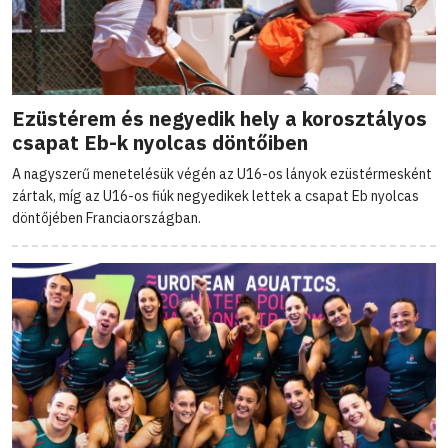
Ezüstérem és negyedik hely a korosztályos
csapat Eb-k nyolcas döntőiben
A nagyszerű menetelésük végén az U16-os lányok ezüstérmesként
zártak, míg az U16-os fiúk negyedikek lettek a csapat Eb nyolcas
döntőjében Franciaországban.