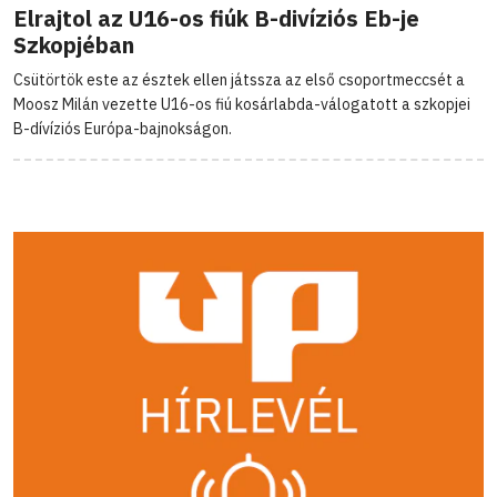
Elrajtol az U16-os fiúk B-divíziós Eb-je
Szkopjéban
Csütörtök este az észtek ellen játssza az első csoportmeccsét a
Moosz Milán vezette U16-os fiú kosárlabda-válogatott a szkopjei
B-dívíziós Európa-bajnokságon.