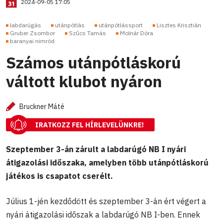
2024-09-05 17:05
labdarúgás
utánpótlás
utánpótlássport
Lisztes Krisztián
Gruber Zsombor
Szűcs Tamás
Molnár Dóra
baranyai nimród
Számos utánpótláskorú
váltott klubot nyáron
Bruckner Máté
IRATKOZZ FEL HÍRLEVELÜNKRE!
Szeptember 3-án zárult a labdarúgó NB I nyári
átigazolási időszaka, amelyben több utánpótláskorú
játékos is csapatot cserélt.
Július 1-jén kezdődött és szeptember 3-án ért végert a
nyári átigazolási időszak a labdarúgó NB I-ben. Ennek