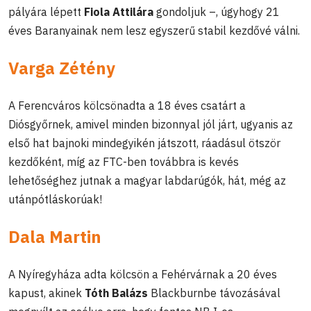
pályára lépett
Fiola Attilára
gondoljuk –, úgyhogy 21
éves Baranyainak nem lesz egyszerű stabil kezdővé válni.
Varga Zétény
A Ferencváros kölcsönadta a 18 éves csatárt a
Diósgyőrnek, amivel minden bizonnyal jól járt, ugyanis az
első hat bajnoki mindegyikén játszott, ráadásul ötször
kezdőként, míg az FTC-ben továbbra is kevés
lehetőséghez jutnak a magyar labdarúgók, hát, még az
utánpótláskorúak!
Dala Martin
A Nyíregyháza adta kölcsön a Fehérvárnak a 20 éves
kapust, akinek
Tóth Balázs
Blackburnbe távozásával