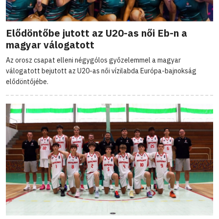
Elődöntőbe jutott az U20-as női Eb-n a
magyar válogatott
Az orosz csapat elleni négygólos győzelemmel a magyar
válogatott bejutott az U20-as női vízilabda Európa-bajnokság
elődöntőjébe.