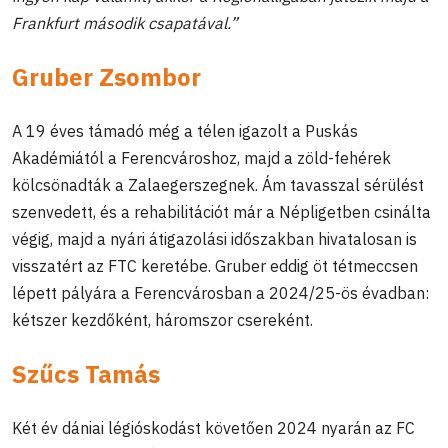
Frankfurt második csapatával.”
Gruber Zsombor
A 19 éves támadó még a télen igazolt a Puskás
Akadémiától a Ferencvároshoz, majd a zöld-fehérek
kölcsönadták a Zalaegerszegnek. Ám tavasszal sérülést
szenvedett, és a rehabilitációt már a Népligetben csinálta
végig, majd a nyári átigazolási időszakban hivatalosan is
visszatért az FTC keretébe. Gruber eddig öt tétmeccsen
lépett pályára a Ferencvárosban a 2024/25-ös évadban:
kétszer kezdőként, háromszor csereként.
Szűcs Tamás
Két év dániai légióskodást követően 2024 nyarán az FC