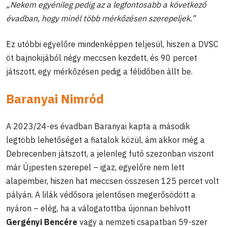
„Nekem egyénileg pedig az a legfontosabb a következő
évadban, hogy minél több mérkőzésen szerepeljek.”
Ez utóbbi egyelőre mindenképpen teljesül, hiszen a DVSC
öt bajnokijából négy meccsen kezdett, és 90 percet
játszott, egy mérkőzésen pedig a félidőben állt be.
Baranyai Nimród
A 2023/24-es évadban Baranyai kapta a második
legtöbb lehetőséget a fiatalok közül, ám akkor még a
Debrecenben játszott, a jelenleg futó szezonban viszont
már Újpesten szerepel – igaz, egyelőre nem lett
alapember, hiszen hat meccsen összesen 125 percet volt
pályán. A lilák védősora jelentősen megerősödött a
nyáron – elég, ha a válogatottba újonnan behívott
Gergényi Bencére
vagy a nemzeti csapatban 59-szer