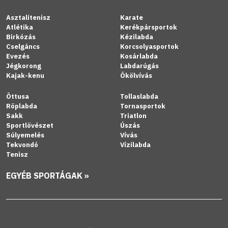
Asztalitenisz
Karate
Atlétika
Kerékpársportok
Birkózás
Kézilabda
Cselgáncs
Korcsolyasportok
Evezés
Kosárlabda
Jégkorong
Labdarúgás
Kajak-kenu
Ökölvívás
Öttusa
Tollaslabda
Röplabda
Tornasportok
Sakk
Triatlon
Sportlövészet
Úszás
Súlyemelés
Vívás
Tekvondó
Vízilabda
Tenisz
EGYÉB SPORTÁGAK »