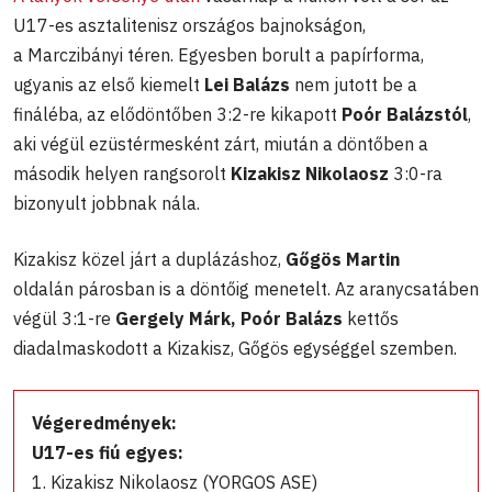
U17-es asztalitenisz országos bajnokságon,
a Marczibányi téren. Egyesben borult a papírforma,
ugyanis az első kiemelt
Lei Balázs
nem jutott be a
fináléba, az elődöntőben 3:2-re kikapott
Poór Balázstól
,
aki végül ezüstérmesként zárt, miután a döntőben a
második helyen rangsorolt
Kizakisz Nikolaosz
3:0-ra
bizonyult jobbnak nála.
Kizakisz közel járt a duplázáshoz,
Gőgös Martin
oldalán párosban is a döntőig menetelt. Az aranycsatáben
végül 3:1-re
Gergely Márk, Poór Balázs
kettős
diadalmaskodott a Kizakisz, Gőgös egységgel szemben.
Végeredmények:
U17-es fiú egyes:
1. Kizakisz Nikolaosz (YORGOS ASE)