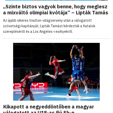
„Szinte biztos vagyok benne, hogy meglesz
a mixváltó olimpiai kvótája” – Lipták Tamás
Az újabb sikeres triatlon-világverseny után a válogatott
szövetségi kapitányát, Lipták Tamást kérdeztük a fiatalok
szerepléséről és a Los Angeles-i esélyekről.
Kikapott a negyeddöntőben a magyar
válogatott az U18-as fiú Eb-n