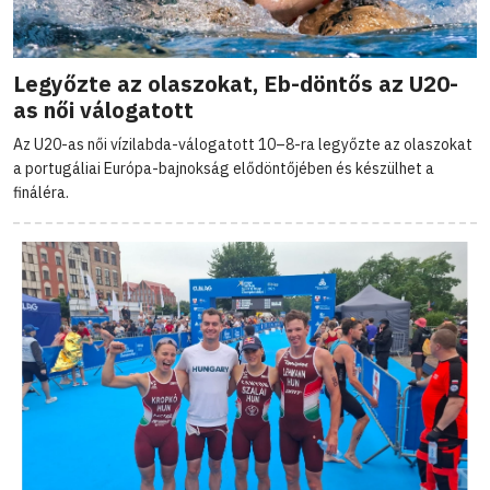
Legyőzte az olaszokat, Eb-döntős az U20-
as női válogatott
Az U20-as női vízilabda-válogatott 10–8-ra legyőzte az olaszokat
a portugáliai Európa-bajnokság elődöntőjében és készülhet a
fináléra.