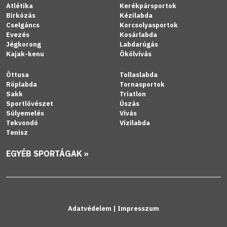
Atlétika
Kerékpársportok
Birkózás
Kézilabda
Cselgáncs
Korcsolyasportok
Evezés
Kosárlabda
Jégkorong
Labdarúgás
Kajak-kenu
Ökölvívás
Öttusa
Tollaslabda
Röplabda
Tornasportok
Sakk
Triatlon
Sportlövészet
Úszás
Súlyemelés
Vívás
Tekvondó
Vízilabda
Tenisz
EGYÉB SPORTÁGAK »
Adatvédelem
|
Impresszum