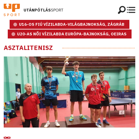
UTÁNPÓTLÁS
SPORT
U16-OS FIÚ VÍZILABDA-VILÁGBAJNOKSÁG, ZÁGRÁB
U20-AS NŐI VÍZILABDA EURÓPA-BAJNOKSÁG, OEIRAS
ASZTALITENISZ