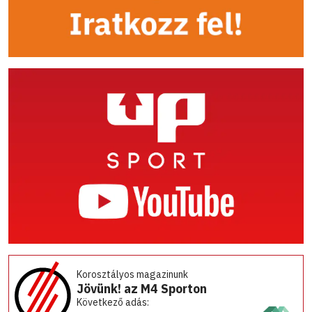
Korosztályos magazinunk
Jövünk! az M4 Sporton
Következő adás: