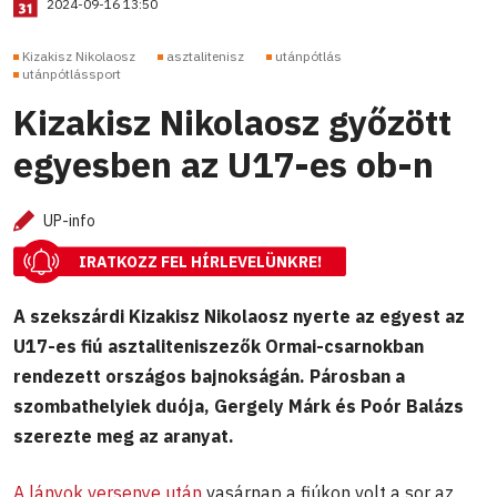
2024-09-16 13:50
Kizakisz Nikolaosz
asztalitenisz
utánpótlás
utánpótlássport
Kizakisz Nikolaosz győzött
egyesben az U17-es ob-n
UP-info
IRATKOZZ FEL HÍRLEVELÜNKRE!
A szekszárdi Kizakisz Nikolaosz nyerte az egyest az
U17-es fiú asztaliteniszezők Ormai-csarnokban
rendezett országos bajnokságán. Párosban a
szombathelyiek duója, Gergely Márk és Poór Balázs
szerezte meg az aranyat.
A lányok versenye után
vasárnap a fiúkon volt a sor az