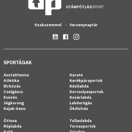
UTÁNPÓTLÁS
SPORT
Szakszemmel
Versenynaptár
SPORTÁGAK
Asztalitenisz
Karate
Atlétika
Kerékpársportok
Birkózás
Kézilabda
Cselgáncs
Korcsolyasportok
Evezés
Kosárlabda
Jégkorong
Labdarúgás
Kajak-kenu
Ökölvívás
Öttusa
Tollaslabda
Röplabda
Tornasportok
Sakk
Triatlon