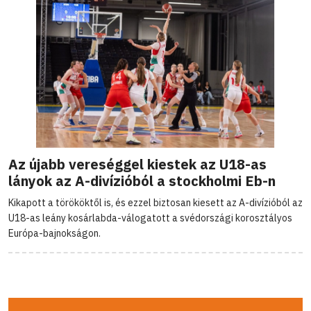
Az újabb vereséggel kiestek az U18-as
lányok az A-divízióból a stockholmi Eb-n
Kikapott a törököktől is, és ezzel biztosan kiesett az A-divízióból az
U18-as leány kosárlabda-válogatott a svédországi korosztályos
Európa-bajnokságon.