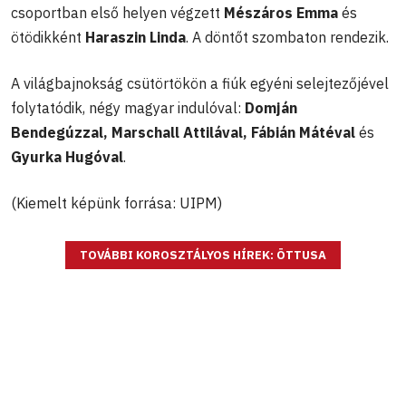
csoportban első helyen végzett
Mészáros Emma
és
ötödikként
Haraszin Linda
. A döntőt szombaton rendezik.
A világbajnokság csütörtökön a fiúk egyéni selejtezőjével
folytatódik, négy magyar indulóval:
Domján
Bendegúzzal, Marschall Attilával, Fábián Mátéval
és
Gyurka Hugóval
.
(Kiemelt képünk forrása: UIPM)
TOVÁBBI KOROSZTÁLYOS HÍREK: ÖTTUSA