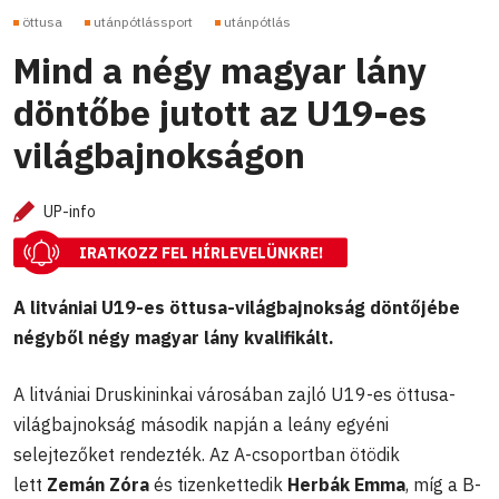
öttusa
utánpótlássport
utánpótlás
Mind a négy magyar lány
döntőbe jutott az U19-es
világbajnokságon
UP-info
IRATKOZZ FEL HÍRLEVELÜNKRE!
A litvániai U19-es öttusa-világbajnokság döntőjébe
négyből négy magyar lány kvalifikált.
A litvániai Druskininkai városában zajló U19-es öttusa-
világbajnokság második napján a leány egyéni
selejtezőket rendezték. Az A-csoportban ötödik
lett
Zemán Zóra
és tizenkettedik
Herbák Emma
, míg a B-