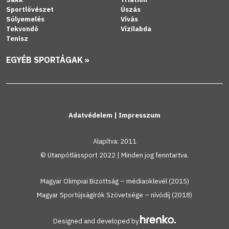
Sportlövészet
Úszás
Súlyemelés
Vívás
Tekvondó
Vízilabda
Tenisz
EGYÉB SPORTÁGAK »
Adatvédelem
|
Impresszum
Alapítva: 2011
© Utanpótlássport 2022 | Minden jog fenntartva.
Magyar Olimpiai Bizottság – médiaoklevél (2015)
Magyar Sportújságírók Szövetsége – nívódíj (2018)
Designed and developed by