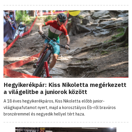
Hegyikerékpár: Kiss Nikoletta megérkezett
a világelitbe a juniorok között
A 18 éves hegyikerékpáros, Kiss Nikoletta előbb junior-
világkupafutamot nyert, majd a korosztályos Eb-ről bravúros
bronzéremmel és negyedik hellyel tért haza.