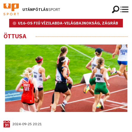
UTÁNPÓTLÁS
SPORT
U16-OS FIÚ VÍZILABDA-VILÁGBAJNOKSÁG, ZÁGRÁB
ÖTTUSA
2024-09-25 20:21