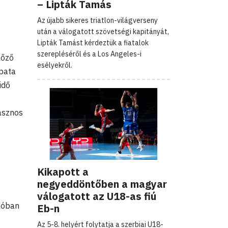
– Lipták Tamás
Az újabb sikeres triatlon-világverseny
után a válogatott szövetségi kapitányát,
Lipták Tamást kérdeztük a fiatalok
szerepléséről és a Los Angeles-i
lőző
esélyekről.
apata
idő
asznos
Kikapott a
negyeddöntőben a magyar
válogatott az U18-as fiú
ulóban
Eb-n
Az 5-8. helyért folytatja a szerbiai U18-