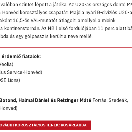
, valóban szintet lépett a játéka. Az U20-as országos döntő M
 a Honvéd korosztályos csapatát. Majd a nyári B-divíziós U20-
aként 16,5-ös VAL-mutatót átlagolt, amellyel a mieink
a kontinenstornán. Az NB I első fordulójában 11 perc alatt b
abda és egy gólpassz is került a neve mellé.
 érdemlő fiatalok:
eolia)
lus Service-Honvéd)
SE Lions)
Botond, Halmai Dániel és Reizinger Máté
Forrás: Szedeák,
 Honvéd)
OVÁBBI KOROSZTÁLYOS HÍREK: KOSÁRLABDA