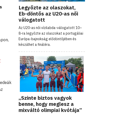
Legyőzte az olaszokat,
es
Eb-döntős az U20-as női
válogatott
Az U20-as női vízilabda-válogatott 10–
8-ra legyőzte az olaszokat a portugáliai
Európa-bajnokság elődöntőjében és
apon,
készülhet a fináléra.
z
zedeák
Az
„Szinte biztos vagyok
benne, hogy meglesz a
mixváltó olimpiai kvótája”