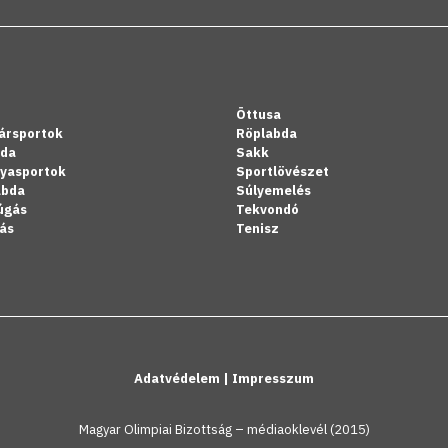
Öttusa
ársportok
Röplabda
bda
Sakk
lyasportok
Sportlövészet
abda
Súlyemelés
úgás
Tekvondó
ás
Tenisz
Adatvédelem
|
Impresszum
Magyar Olimpiai Bizottság – médiaoklevél (2015)