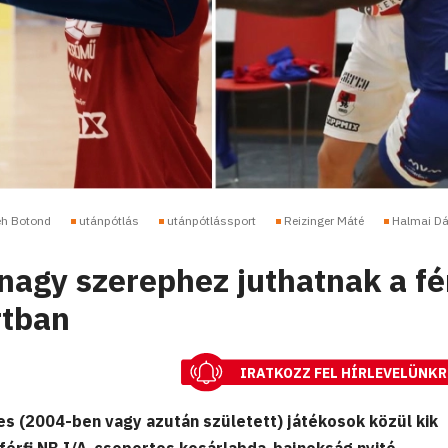
h Botond
utánpótlás
utánpótlássport
Reizinger Máté
Halmai Dá
 nagy szerephez juthatnak a fé
rtban
IRATKOZZ FEL HÍRLEVELÜNKR
es (2004-ben vagy azután született) játékosok közül kik