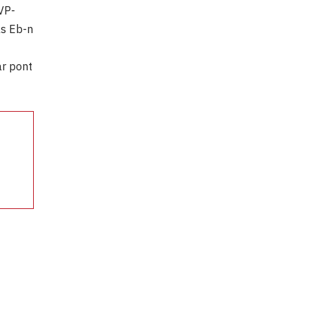
VP-
as Eb-n
ár pont