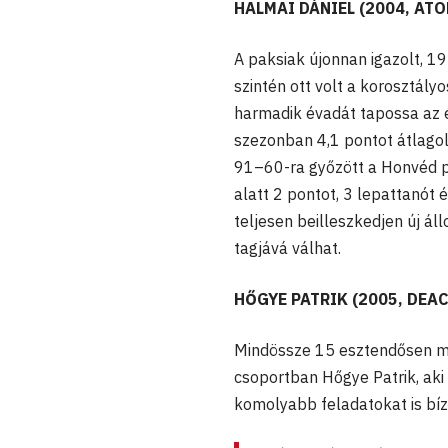
HALMAI DÁNIEL (2004, AT
A paksiak újonnan igazolt, 1
szintén ott volt a korosztál
harmadik évadát tapossa az é
szezonban 4,1 pontot átlago
91–60-ra győzött a Honvéd p
alatt 2 pontot, 3 lepattanót 
teljesen beilleszkedjen új 
tagjává válhat.
HŐGYE PATRIK (2005, DEAC
Mindössze 15 esztendősen m
csoportban Hőgye Patrik, ak
komolyabb feladatokat is bízn