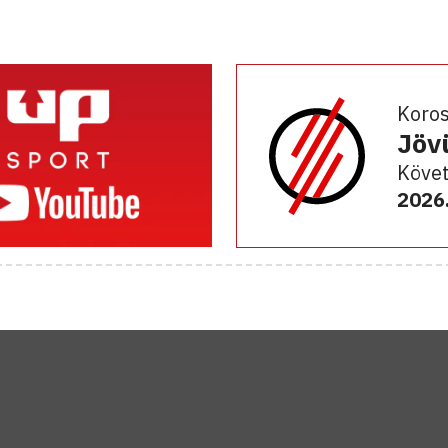
Koro
Jöv
Követ
2026.