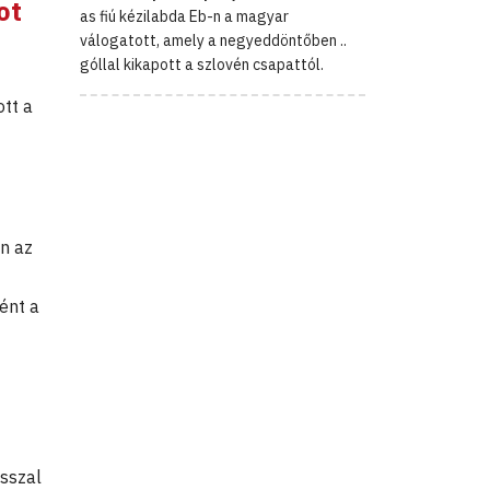
ot
as fiú kézilabda Eb-n a magyar
válogatott, amely a negyeddöntőben ..
góllal kikapott a szlovén csapattól.
ott a
on az
ént a
asszal