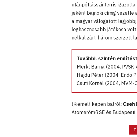
utánpótlásszinten is igazolta
jeként bajnoki címig vezette
a magyar válogatott legjobbj
leghasznosabb játékosa volt 
nélkül zárt, három szerzett l
További, szintén említést
Merkl Barna (2004, PVSK-V
Hajdu Péter (2004, Endo P
Csuti Kornél (2004, MVM-O
(Kiemelt képen balról:
Cseh 
Atomerőmű SE és Budapesti
T