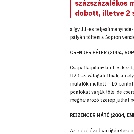
százszázalékos 
dobott, illetve 2
s így 11-es teljesítményindex
pályán tölteni a Sopron vend
CSENDES PÉTER (2004, SO
Csapatkapitányként és kezdő 
U20-as válogatottnak, amely 
mutatók mellett – 10 pontot 
pontokat várják tőle, de cse
meghatározó szerep juthat ne
REIZINGER MÁTÉ (2004, E
Az előző évadban ígéretesen 