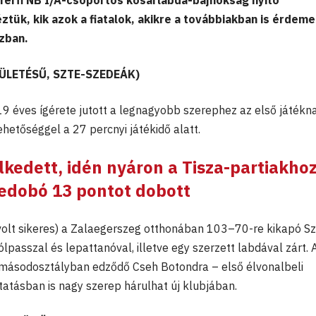
 férfi NB I/A-csoportos kosárlabda-bajnokság nyitó
ztük, kik azok a fiatalok, akikre a továbbiakban is érdem
szban.
ÜLETÉSŰ, SZTE-SZEDEÁK)
 19 éves ígérete jutott a legnagyobb szerephez az első játékn
hetőséggel a 27 percnyi játékidő alatt.
kedett, idén nyáron a Tisza-partiakho
edobó 13 pontot dobott
volt sikeres) a Zalaegerszeg otthonában 103–70-re kikapó S
ólpasszal és lepattanóval, illetve egy szerzett labdával zárt. 
másodosztályban edződő Cseh Botondra – első élvonalbeli
tatásban is nagy szerep hárulhat új klubjában.