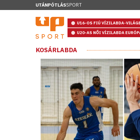
UTÁNPÓTLÁS
SPORT
U16-OS FIÚ VÍZILABDA-VILÁ
U20-AS NŐI VÍZILABDA EURÓ
KOSÁRLABDA