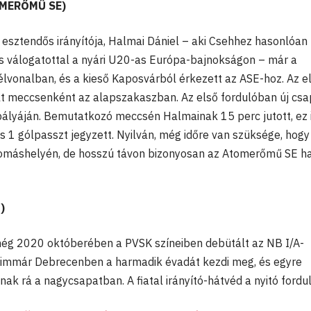
OMERŐMŰ SE)
9 esztendős irányítója, Halmai Dániel – aki Csehhez hasonlóan
yos válogatottal a nyári U20-as Európa-bajnokságon – már a
lvonalban, és a kieső Kaposvárból érkezett az ASE-hoz. Az e
lt meccsenként az alapszakaszban. Az első fordulóban új cs
ályáján. Bemutatkozó meccsén Halmainak 15 perc jutott, ez 
és 1 gólpasszt jegyzett. Nyilván, még időre van szüksége, hogy
állomáshelyén, de hosszú távon bizonyosan az Atomerőmű SE h
)
ég 2020 októberében a PVSK színeiben debütált az NB I/A-
i immár Debrecenben a harmadik évadát kezdi meg, és egyre
ak rá a nagycsapatban. A fiatal irányító-hátvéd a nyitó ford