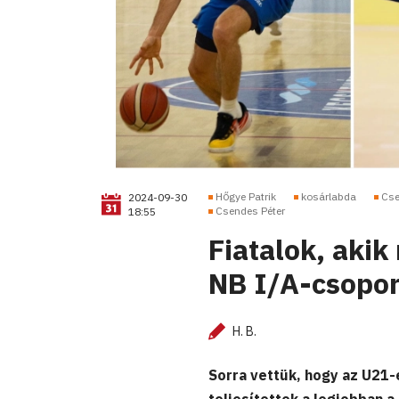
Hőgye Patrik
kosárlabda
Cse
2024-09-30
Csendes Péter
18:55
Fiatalok, akik
NB I/A-csopo
H. B.
Sorra vettük, hogy az U21-