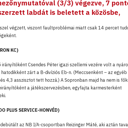
mezőnymutatóval (3/3) végezve, 7 pont
 szerzett labdát is beletett a közösbe,
szel végzett, viszont faultproblémai miatt csak 14 percet tud
égeként.
PRON KC)
irányítóként Csendes Péter igazi szellemi vezére volt a nyár
hatodikként zárt a B-divíziós Eb-n. (Meccsenként – az egyéb
és 4,3 asszisztot tett hozzá.) A Sopronban majd ha nem is fők
reirányítóként a játékszervezésben, egyfajta karmesterként
ki.
NDO PLUS SERVICE-HONVÉD)
debütált az NB I/A-csoportban Reizinger Máté, aki aztán tav