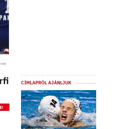
niel
rfi
CÍMLAPRÓL AJÁNLJUK
E!