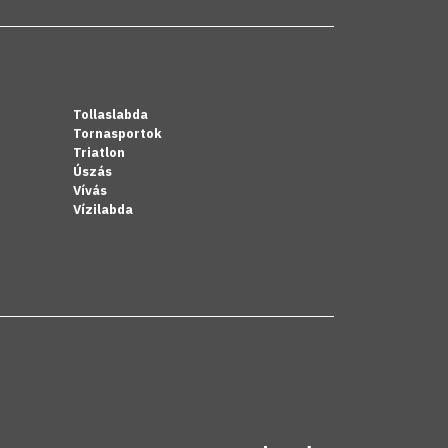
Tollaslabda
Tornasportok
Triatlon
Úszás
Vívás
Vízilabda