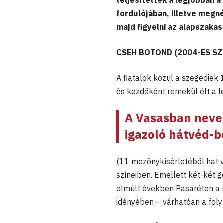
teljesítettek a legjobban a
fordulójában, illetve megné
majd figyelni az alapszaka
CSEH BOTOND (2004-ES SZ
A fiatalok közül a szegediek
és kezdőként remekül élt a le
A Vasasban nevel
igazoló hátvéd-b
(11 mezőnykísérletéből hat 
színeiben. Emellett két-két g
elmúlt években Pasaréten a 
idényében – várhatóan a foly