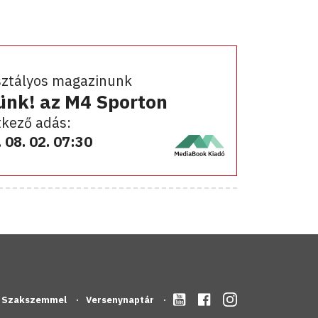
sztályos magazinunk
ünk! az M4 Sporton
kező adás:
 08. 02. 07:30
Szakszemmel
Versenynaptár