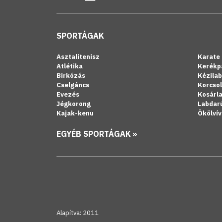
SPORTÁGAK
Asztalitenisz
Karate
Atlétika
Kerékp
Birkózás
Kézila
Cselgáncs
Korcso
Evezés
Kosárl
Jégkorong
Labdar
Kajak-kenu
Ökölvív
EGYÉB SPORTÁGAK »
Alapítva: 2011