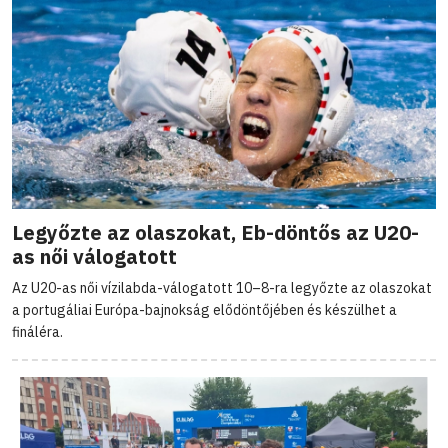
Legyőzte az olaszokat, Eb-döntős az U20-
as női válogatott
Az U20-as női vízilabda-válogatott 10–8-ra legyőzte az olaszokat
a portugáliai Európa-bajnokság elődöntőjében és készülhet a
fináléra.