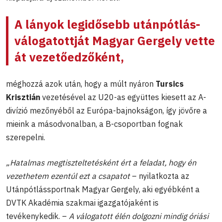
A lányok legidősebb utánpótlás-
válogatottját
Magyar Gergely
vette
át vezetőedzőként,
méghozzá azok után, hogy a múlt nyáron
Tursics
Krisztián
vezetésével az U20-as együttes kiesett az A-
divízió mezőnyéből az Európa-bajnokságon, így jövőre a
mieink a másodvonalban, a B-csoportban fognak
szerepelni.
„Hatalmas megtiszteltetésként ért a feladat, hogy én
vezethetem ezentúl ezt a csapatot
– nyilatkozta az
Utánpótlássportnak Magyar Gergely, aki egyébként a
DVTK Akadémia szakmai igazgatójaként is
tevékenykedik. –
A válogatott élén dolgozni mindig óriási