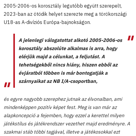
2005-2006-os korosztály legutóbb együtt szerepelt,
2023-ban az ötödik helyet szerezte meg a törökországi
U18-as A-divíziós Európa-bajnokságon.
A jelenlegi válogatottat alkotó 2005-2006-os
korosztály abszolúte alkalmas is arra, hogy
elérjük majd a célunkat, a feljutást. A
tehetségekből nincs hiány, hiszen ebből az
évjáratból többen is már bontogatják a
szárnyaikat az NB I/A-csoportban,
és egyre nagyobb szerephez jutnak az élvonalban, ami
mindenképpen pozitív képet fest. Meg is van már az
alapkoncepció a fejemben, hogy ezzel a kerettel milyen
játékstílus és játékrendszer vezethet majd eredményre. A
szakmai stáb többi tagjával, illetve a játékosokkal ezt