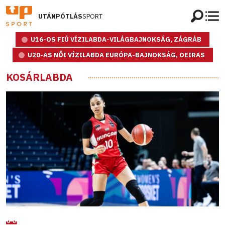
UTÁNPÓTLÁS
SPORT
U16-OS FIÚ VÍZILABDA-VILÁGBAJNOKSÁG, ZÁGRÁB
U20-AS NŐI VÍZILABDA EURÓPA-BAJNOKSÁG, OEIRAS
KOSÁRLABDA