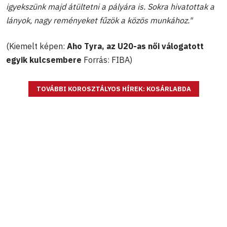
igyekszünk majd átültetni a pályára is. Sokra hivatottak a
lányok, nagy reményeket fűzök a közös munkához."
(Kiemelt képen:
Aho Tyra, az U20-as női válogatott
egyik kulcsembere
Forrás: FIBA)
TOVÁBBI KOROSZTÁLYOS HÍREK: KOSÁRLABDA