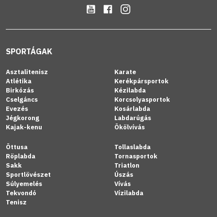
SPORTÁGAK
Asztalitenisz
Karate
Atlétika
Kerékpársportok
Birkózás
Kézilabda
Cselgáncs
Korcsolyasportok
Evezés
Kosárlabda
Jégkorong
Labdarúgás
Kajak-kenu
Ökölvívás
Öttusa
Tollaslabda
Röplabda
Tornasportok
Sakk
Triatlon
Sportlövészet
Úszás
Súlyemelés
Vívás
Tekvondó
Vízilabda
Tenisz