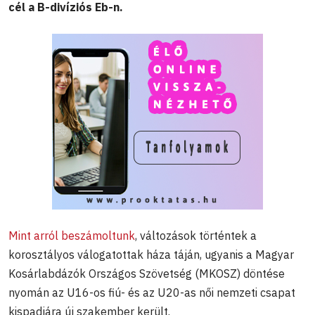
cél a B-divíziós Eb-n.
Mint arról beszámoltunk
, változások történtek a
korosztályos válogatottak háza táján, ugyanis a Magyar
Kosárlabdázók Országos Szövetség (MKOSZ) döntése
nyomán az U16-os fiú- és az U20-as női nemzeti csapat
kispadjára új szakember került.