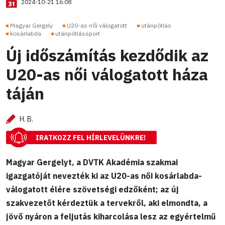
2024-10-21 16:08
Magyar Gergely
U20-as női válogatott
utánpótlás
kosárlabda
utánpótlássport
Új időszámítás kezdődik az
U20-as női válogatott háza
táján
H. B.
IRATKOZZ FEL HÍRLEVELÜNKRE!
Magyar Gergelyt, a DVTK Akadémia szakmai
igazgatóját nevezték ki az U20-as női kosárlabda-
válogatott élére szövetségi edzőként; az új
szakvezetőt kérdeztük a tervekről, aki elmondta, a
jövő nyáron a feljutás kiharcolása lesz az egyértelmű