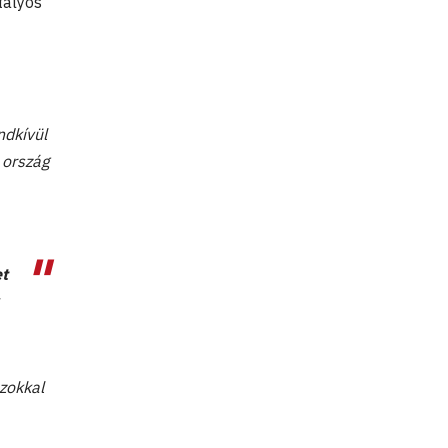
tályos
ndkívül
 ország
t
azokkal