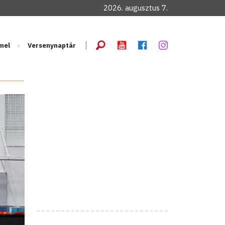
2026. augusztus 7.
mel
Versenynaptár