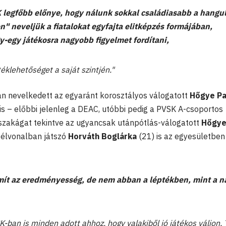
 legfőbb előnye, hogy nálunk sokkal családiasabb a hangul
 neveljük a fiatalokat egyfajta elitképzés formájában,
-egy játékosra nagyobb figyelmet fordítani,
klehetőséget a saját szintjén."
n nevelkedett az egyaránt korosztályos válogatott
Hőgye Pa
is – előbbi jelenleg a DEAC, utóbbi pedig a PVSK A-csoportos
ői szakágat tekintve az ugyancsak utánpótlás-válogatott
Hőgye
 élvonalban játszó
Horváth Boglárka
(21) is az egyesületben
ámít az eredményesség, de nem abban a léptékben, mint a n
-ban is minden adott ahhoz, hogy valakiből jó játékos váljon. 