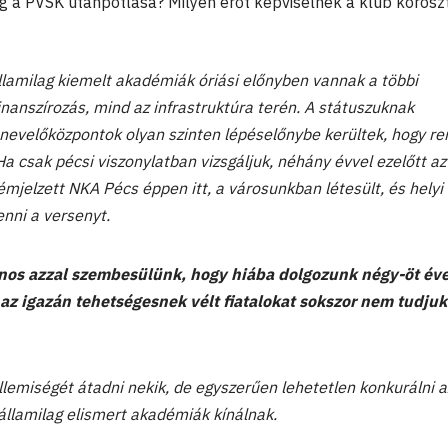
lag a PVSK utánpótlása? Milyen erőt képviselnek a klub korosz
llamilag kiemelt akadémiák óriási előnyben vannak a többi
nanszírozás, mind az infrastruktúra terén. A státuszuknak
nevelőközpontok olyan szinten lépéselőnybe kerültek, hogy re
Ha csak pécsi viszonylatban vizsgáljuk, néhány évvel ezelőtt az
mjelzett NKA Pécs éppen itt, a városunkban létesült, és helyi
enni a versenyt.
nos azzal szembesülünk, hogy hiába dolgozunk négy-öt éve
az igazán tehetségesnek vélt fiatalokat sokszor nem tudjuk
llemiségét átadni nekik, de egyszerűen lehetetlen konkurálni 
 államilag elismert akadémiák kínálnak.