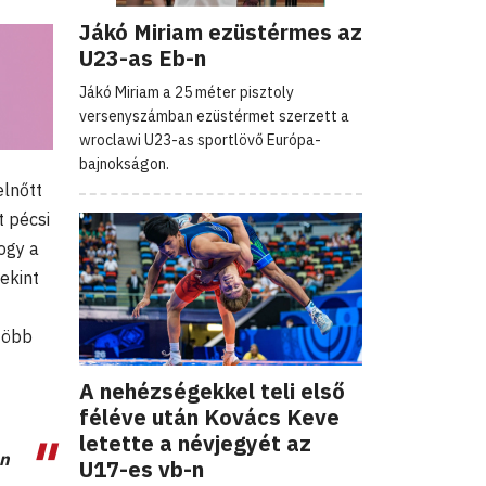
Jákó Miriam ezüstérmes az
U23-as Eb-n
Jákó Miriam a 25 méter pisztoly
versenyszámban ezüstérmet szerzett a
wroclawi U23-as sportlövő Európa-
bajnokságon.
elnőtt
t pécsi
hogy a
ekint
több
A nehézségekkel teli első
féléve után Kovács Keve
letette a névjegyét az
an
U17-es vb-n