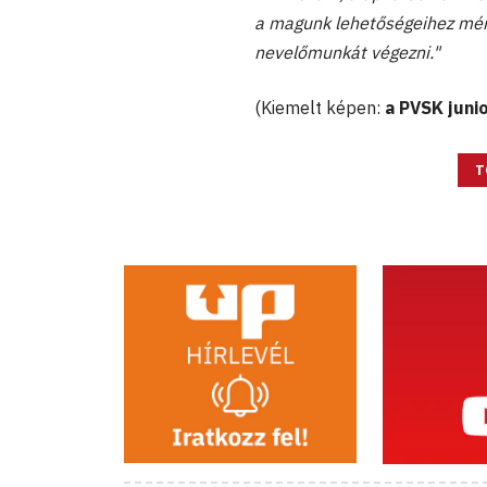
a magunk lehetőségeihez mért
nevelőmunkát végezni."
(Kiemelt képen:
a PVSK juni
T