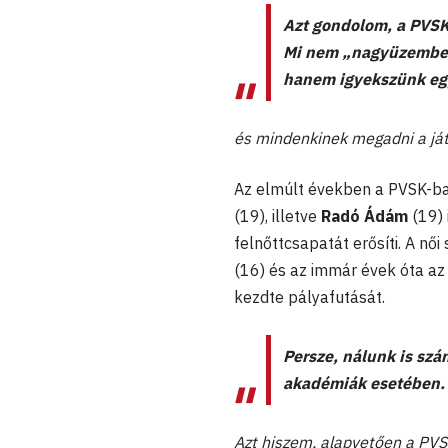
Azt gondolom, a PVSK
Mi nem „nagyüzemben"
hanem igyekszünk egy
és mindenkinek megadni a játé
Az elmúlt években a PVSK-ba
(19), illetve
Radó Ádám
(19) 
felnőttcsapatát erősíti. A n
(16) és az immár évek óta az
kezdte pályafutását.
Persze, nálunk is sz
akadémiák esetében.
Azt hiszem, alapvetően a PVSK