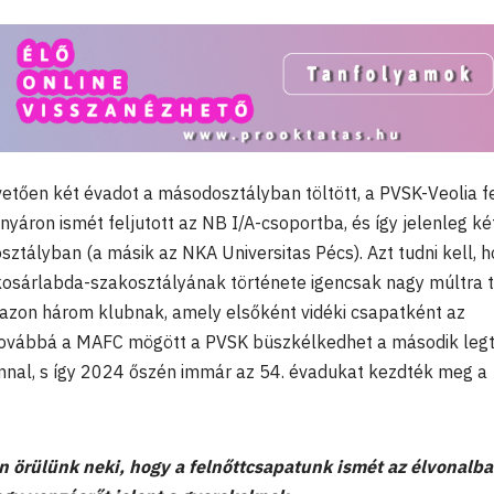
etően két évadot a másodosztályban töltött, a PVSK-Veolia f
nyáron ismét feljutott az NB I/A-csoportba, és így jelenleg ké
osztályban (a másik az NKA Universitas Pécs). Azt tudni kell, 
 kosárlabda-szakosztályának története igencsak nagy múltra t
 azon három klubnak, amely elsőként vidéki csapatként az
 Továbbá a MAFC mögött a PVSK büszkélkedhet a második leg
nnal, s így 2024 őszén immár az 54. évadukat kezdték meg a
 örülünk neki, hogy a felnőttcsapatunk ismét az élvonalb