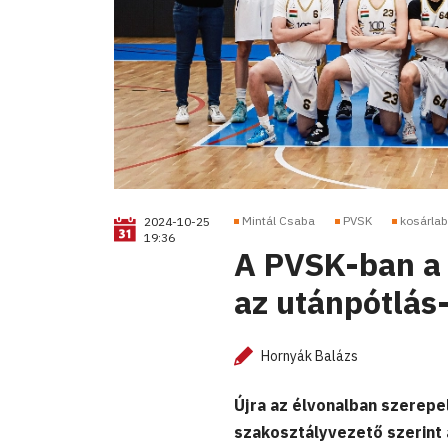
Mintál Csaba
PVSK
kosárla
2024-10-25
19:36
A PVSK-ban a 
az utánpótlás
Hornyák Balázs
Újra az élvonalban szerepe
szakosztályvezető szerint 