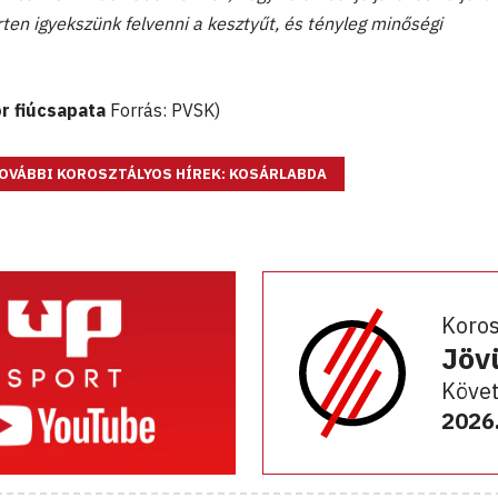
en igyekszünk felvenni a kesztyűt, és tényleg minőségi
or fiúcsapata
Forrás: PVSK)
OVÁBBI KOROSZTÁLYOS HÍREK: KOSÁRLABDA
Koro
Jöv
Követ
2026.