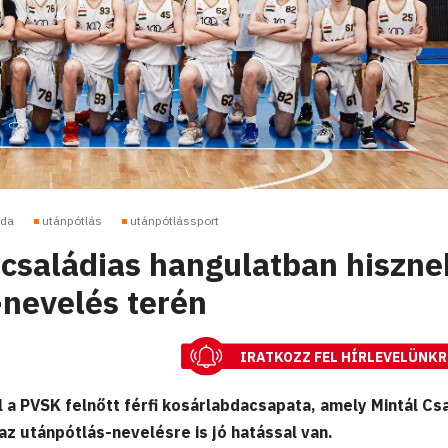
bda
utánpótlás
utánpótlássport
családias hangulatban hiszne
-nevelés terén
IRATKOZZ FEL HÍRLEVELÜNKR
l a PVSK felnőtt férfi kosárlabdacsapata, amely Mintál Cs
az utánpótlás-nevelésre is jó hatással van.