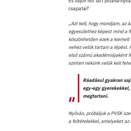
És vajon hol tart pillanatnyi
csapatai?
„Azt kell, hogy mondjam, az á
egyesülethez képest mind a fi
köszönhetően ezek a kiemelt 
nehéz velük tartani a lépést. 
első számú akadémiájaként fé
szinten nekünk velük kell felv
Ráadásul gyakran saj
egy-egy gyerekekkel, 
megtartani.
Nyilván, próbáljuk a PVSK sze
a feltételekkel, amelyeket az