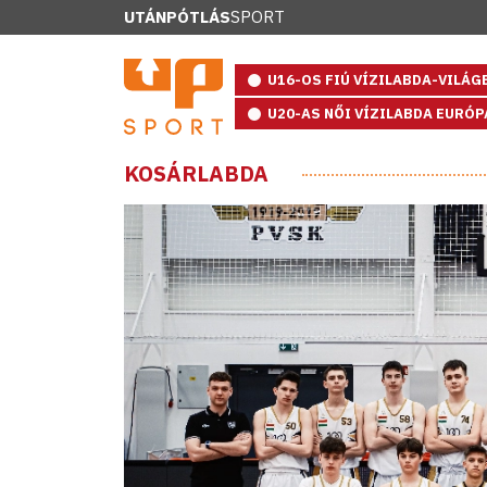
UTÁNPÓTLÁS
SPORT
U16-OS FIÚ VÍZILABDA-VILÁ
U20-AS NŐI VÍZILABDA EURÓ
KOSÁRLABDA