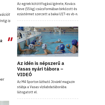
Az egriek kötöttfogású ígérete, Kovács
Keve (55 kg) csúcsformában birkózott és
ezüstérmet szerzett a bakui U17-es vb-n.
vációt
ntig is
uk
Az idén is népszerű a
Vasas nyári tábora –
VIDEÓ
ber
Az M4 Sporton látható Jövünk! magazin
stábja a Vasas vízilabdatáborába
látogatott el.