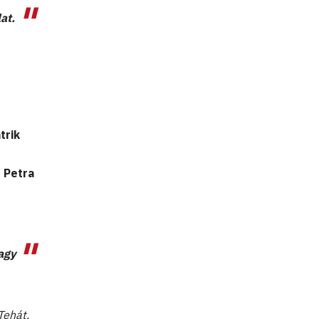
at.
trik
 Petra
agy
Tehát,