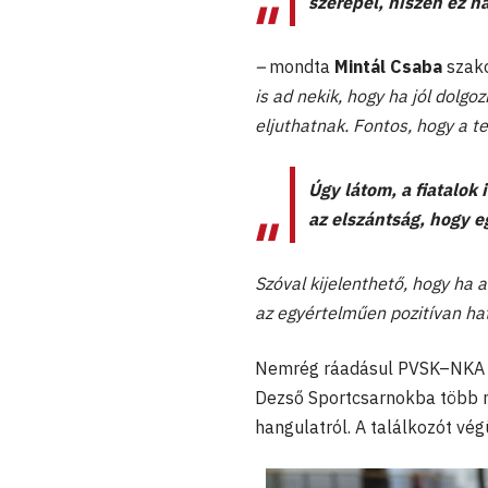
szerepel, hiszen ez n
–
mondta
Mintál Csaba
szako
is ad nekik, hogy ha jól dolgo
eljuthatnak. Fontos, hogy a t
Úgy látom, a fiatalok 
az elszántság, hogy e
Szóval kijelenthető, hogy ha 
az egyértelműen pozitívan hat
Nemrég ráadásul PVSK–NKA Pé
Dezső Sportcsarnokba több m
hangulatról. A találkozót vé