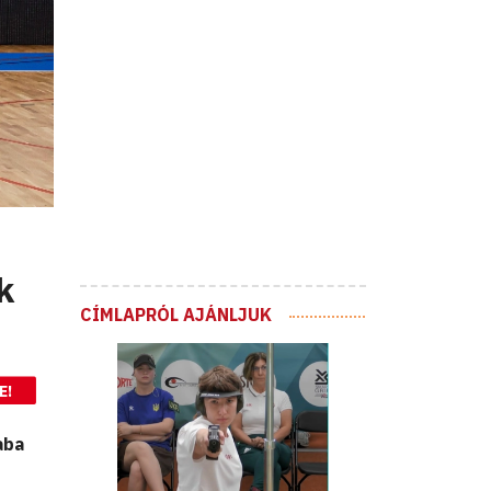
k
CÍMLAPRÓL AJÁNLJUK
E!
aba