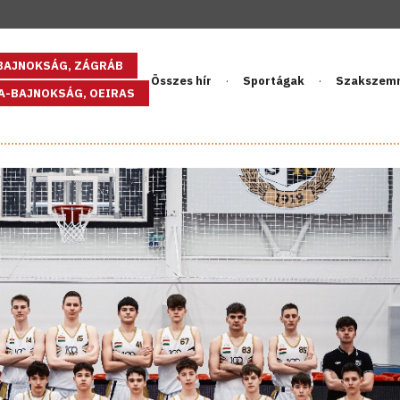
GBAJNOKSÁG, ZÁGRÁB
Összes hír
Sportágak
Szakszem
PA-BAJNOKSÁG, OEIRAS