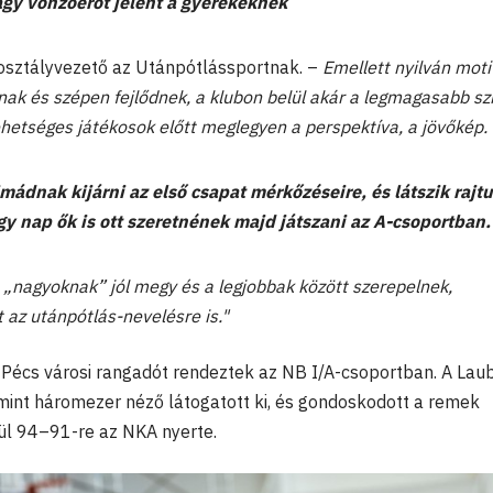
agy vonzóerőt jelent a gyerekeknek
sztályvezető az Utánpótlássportnak. –
Emellett nyilván moti
znak és szépen fejlődnek, a klubon belül akár a legmagasabb szi
ehetséges játékosok előtt meglegyen a perspektíva, a jövőkép.
imádnak kijárni az első csapat mérkőzéseire, és látszik rajt
gy nap ők is ott szeretnének majd játszani az A-csoportban.
a „nagyoknak” jól megy és a legjobbak között szerepelnek,
 az utánpótlás-nevelésre is."
cs városi rangadót rendeztek az NB I/A-csoportban. A Lau
int háromezer néző látogatott ki, és gondoskodott a remek
gül 94–91-re az NKA nyerte.