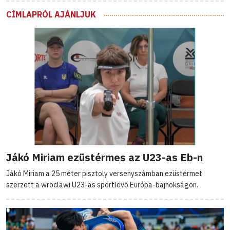
CÍMLAPRÓL AJÁNLJUK
Jákó Miriam ezüstérmes az U23-as Eb-n
Jákó Miriam a 25 méter pisztoly versenyszámban ezüstérmet
szerzett a wroclawi U23-as sportlövő Európa-bajnokságon.