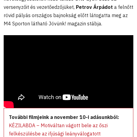
versenyzőit és vezetőedzőjüket,
Petrov Árpádot
a felnőtt
rövid pályás országos bajnokság előtt látogatta meg az
M4 Sporton látható Jövünk! magazin stábja.
További filmjeink a november 10-i adásunkból:
KÉZILABDA – Motiváltan vágott bele az őszi
felkészülésbe az ifjúsági leányválogatott