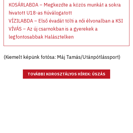
KOSÁRLABDA – Megkezdte a közös munkát a sokra
hivatott U18-as fiúválogatott
VÍZILABDA – Első évadát tölti a női élvonalban a KSI
VÍVÁS – Az új csarnokban is a gyerekek a
legfontosabbak Halásztelken
(Kiemelt képünk fotósa: Máj Tamás/Utánpótlássport)
TOVÁBBI KOROSZTÁLYOS HÍREK: ÚSZÁS