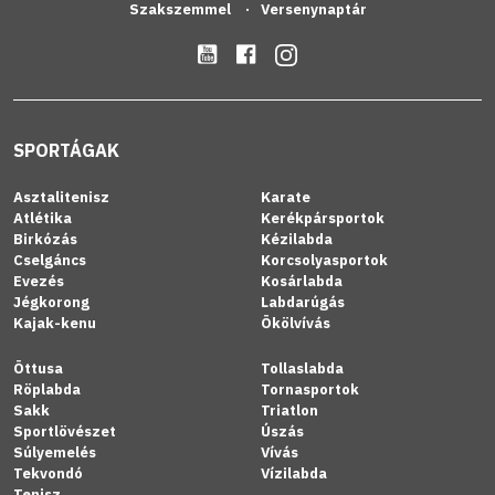
Szakszemmel
Versenynaptár
SPORTÁGAK
Asztalitenisz
Karate
Atlétika
Kerékpársportok
Birkózás
Kézilabda
Cselgáncs
Korcsolyasportok
Evezés
Kosárlabda
Jégkorong
Labdarúgás
Kajak-kenu
Ökölvívás
Öttusa
Tollaslabda
Röplabda
Tornasportok
Sakk
Triatlon
Sportlövészet
Úszás
Súlyemelés
Vívás
Tekvondó
Vízilabda
Tenisz