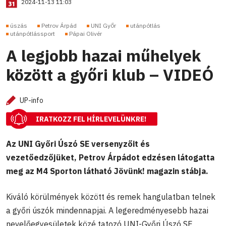
2024-11-13 11:03
úszás
Petrov Árpád
UNI Győr
utánpótlás
utánpótlássport
Pápai Olivér
A legjobb hazai műhelyek
között a győri klub – VIDEÓ
UP-info
IRATKOZZ FEL HÍRLEVELÜNKRE!
Az UNI Győri Úszó SE versenyzőit és
vezetőedzőjüket, Petrov Árpádot edzésen látogatta
meg az M4 Sporton látható Jövünk! magazin stábja.
Kiváló körülmények között és remek hangulatban telnek
a győri úszók mindennapjai. A legeredményesebb hazai
nevelőegyesületek közé tatozó UNI-Győri Úszó SE