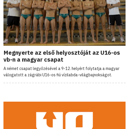
Megnyerte az első helyosztóját az U16-os
vb-n a magyar csapat
A német csapat legyőzésével a 9-12. helyért folytatja a magyar
válogatott a zágrábi U16-os fiú vízilabda-világbajnokságot.