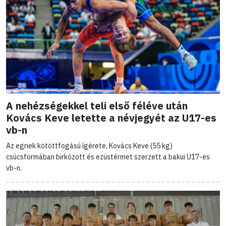
A nehézségekkel teli első féléve után
Kovács Keve letette a névjegyét az U17-es
vb-n
Az egriek kötöttfogású ígérete, Kovács Keve (55 kg)
csúcsformában birkózott és ezüstérmet szerzett a bakui U17-es
vb-n.