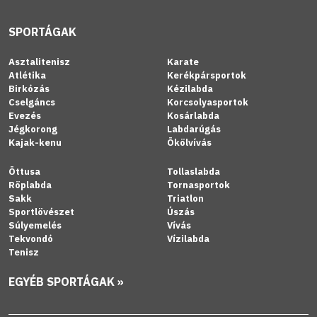
SPORTÁGAK
Asztalitenisz
Karate
Atlétika
Kerékpársportok
Birkózás
Kézilabda
Cselgáncs
Korcsolyasportok
Evezés
Kosárlabda
Jégkorong
Labdarúgás
Kajak-kenu
Ökölvívás
Öttusa
Tollaslabda
Röplabda
Tornasportok
Sakk
Triatlon
Sportlövészet
Úszás
Súlyemelés
Vívás
Tekvondó
Vízilabda
Tenisz
EGYÉB SPORTÁGAK »