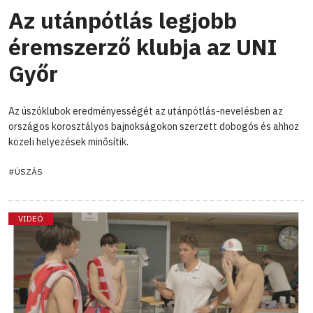
Az utánpótlás legjobb
éremszerző klubja az UNI
Győr
Az úszóklubok eredményességét az utánpótlás-nevelésben az
országos korosztályos bajnokságokon szerzett dobogós és ahhoz
közeli helyezések minősítik.
#ÚSZÁS
VIDEÓ