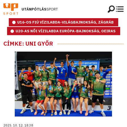
UTÁNPÓTLÁS
SPORT
U16-OS FIÚ VÍZILABDA-VILÁGBAJNOKSÁG, ZÁGRÁB
U20-AS NŐI VÍZILABDA EURÓPA-BAJNOKSÁG, OEIRAS
CÍMKE: UNI GYŐR
2025. 10. 12. 18:38