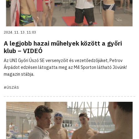
2024. 11. 13. 11:03
A legjobb hazai műhelyek között a győri
klub – VIDEÓ
Az UNI Győri Úszó SE versenyzőit és vezetőedzőjüket, Petrov
Árpádot edzésen látogatta meg az M4 Sporton látható Jövünk!
magazin stábja.
#ÚSZÁS