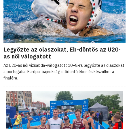
Legyőzte az olaszokat, Eb-döntős az U20-
as női válogatott
Az U20-as női vízilabda-válogatott 10–8-ra legyőzte az olaszokat
a portugáliai Európa-bajnokság elődöntőjében és készülhet a
fináléra.