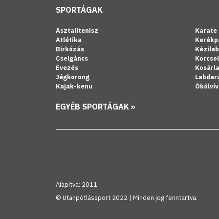
SPORTÁGAK
Asztalitenisz
Karate
Atlétika
Kerékp
Birkózás
Kézila
Cselgáncs
Korcso
Evezés
Kosárl
Jégkorong
Labdar
Kajak-kenu
Ökölvív
EGYÉB SPORTÁGAK »
Alapítva: 2011
© Utanpótlássport 2022 | Minden jog fenntartva.