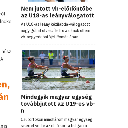
Nem jutott vb-elődöntőbe
ról
az U18-as leányválogatott
elnöke
Az U18-as leány kézilabda-válogatott
négy góllal elveszítette a dánok elleni
vb-negyeddöntőjét Romániában.
i húsz
 A
en,
ján
Mindegyik magyar egység
továbbjutott az U19-es vb-
n
Csütörtökön mindhárom magyar egység
sikerrel vette az első kört a bulgáriai
n is