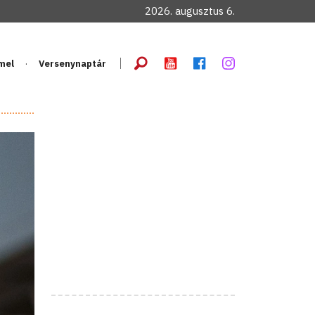
2026. augusztus 6.
mel
Versenynaptár