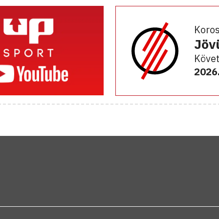
Koro
Jöv
Követ
2026.