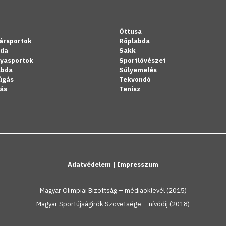
Öttusa
ársportok
Röplabda
bda
Sakk
lyasportok
Sportlövészet
abda
Súlyemelés
úgás
Tekvondó
ás
Tenisz
Adatvédelem
|
Impresszum
Magyar Olimpiai Bizottság – médiaoklevél (2015)
Magyar Sportújságírók Szövetsége – nívódíj (2018)