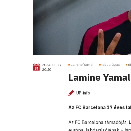
Lamine Yamal
labdarúgás
u
2024-11-27
20:40
Lamine Yamal 
UP-info
Az FC Barcelona 17 éves la
Az FC Barcelona támadóját,
európai labdarúgójának – hird