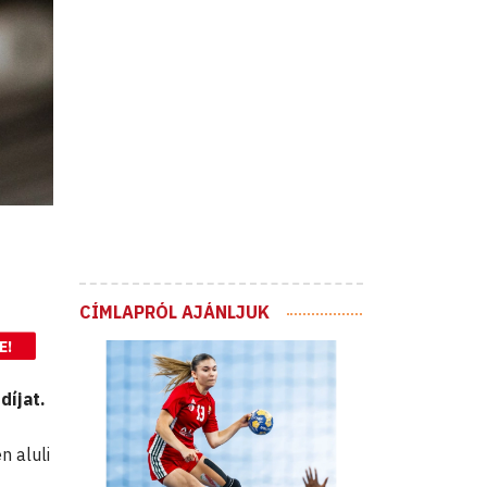
CÍMLAPRÓL AJÁNLJUK
E!
díjat.
n aluli