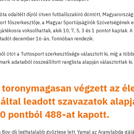
óta odaítélt díjról ötven futballszakíró döntött, Magyarország
port főszerkesztője, a Magyar Sportújságírók Szövetségének 
átékosra voksolhattak, akik 10, 7, 5, 3 és 1 pontot kaptak. A
játadót december 16-án, Torinóban rendezik.
l ötöt a Tuttosport szerkesztősége választott ki, míg a több
rk adataiból összeállított ranglista alapján választottak ki.
toronymagasan végzett az él
 által leadott szavazatok alap
0 pontból 488-at kapott.
 Boy-díj legfiatalabb győztese lett. Yamal az Aranylabda-gálá