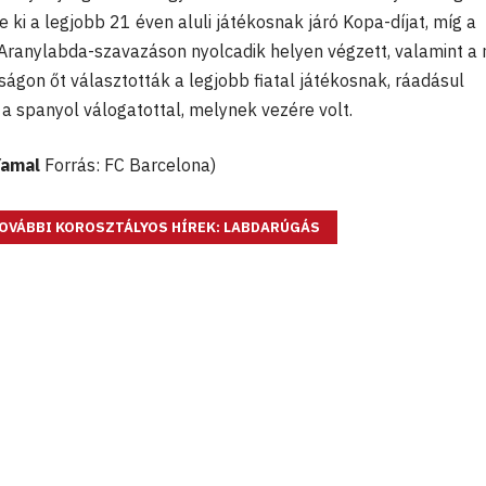
ki a legjobb 21 éven aluli játékosnak járó Kopa-díjat, míg a
 Aranylabda-szavazáson nyolcadik helyen végzett, valamint a n
gon őt választották a legjobb fiatal játékosnak, ráadásul
a spanyol válogatottal, melynek vezére volt.
Yamal
Forrás: FC Barcelona)
OVÁBBI KOROSZTÁLYOS HÍREK: LABDARÚGÁS