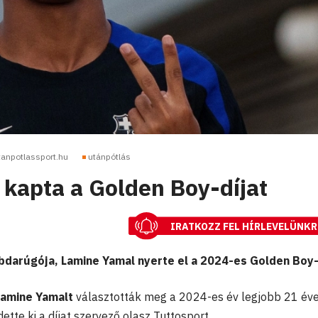
tanpotlassport.hu
utánpótlás
kapta a Golden Boy-díjat
IRATKOZZ FEL HÍRLEVELÜNKR
bdarúgója, Lamine Yamal nyerte el a 2024-es Golden Boy-
Lamine Yamalt
választották meg a 2024-es év legjobb 21 éve
ette ki a díjat szervező olasz Tuttosport.