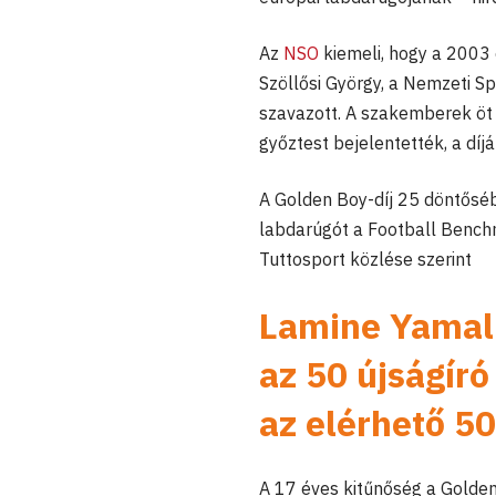
Az
NSO
kiemeli, hogy a 2003 
Szöllősi György, a Nemzeti S
szavazott. A szakemberek öt j
győztest bejelentették, a dí
A Golden Boy-díj 25 döntősébő
labdarúgót a Football Benchma
Tuttosport közlése szerint
Lamine Yamal 
az 50 újságíró
az elérhető 50
A 17 éves kitűnőség a Golden