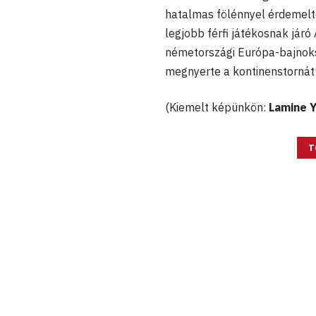
hatalmas fölénnyel érdemelte 
legjobb férfi játékosnak járó
németországi Európa-bajnoksá
megnyerte a kontinenstornát 
(Kiemelt képünkön:
Lamine 
T