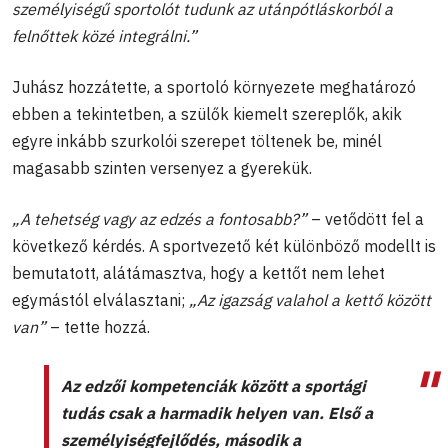
személyiségű sportolót tudunk az utánpótláskorból a
felnőttek közé integrálni.”
Juhász hozzátette, a sportoló környezete meghatározó
ebben a tekintetben, a szülők kiemelt szereplők, akik
egyre inkább szurkolói szerepet töltenek be, minél
magasabb szinten versenyez a gyerekük.
„A tehetség vagy az edzés a fontosabb?”
– vetődött fel a
következő kérdés. A sportvezető két különböző modellt is
bemutatott, alátámasztva, hogy a kettőt nem lehet
egymástól elválasztani;
„Az igazság valahol a kettő között
van”
– tette hozzá.
Az edzői kompetenciák között a sportági
tudás csak a harmadik helyen van. Első a
személyiségfejlődés, második a