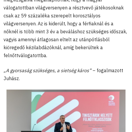
válogatottban világversenyen a résztvevő játékosoknak
csak az 59 százaléka szerepelt korosztályos
világversenyen. Az is kiderült, hogy a férfiaknál és a
nőknél is több mint 3 év a beváláshoz szükséges időszak,
vagyis amennyi átlagosan eltelt az utánpótlásból
kiöregedő kézilabdázóknál, amíg bekerültek a
felnőttválogatottba.
„A gyorsaság szükséges, a sietség káros”
– fogalmazott
Juhász.