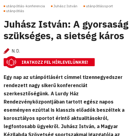
utánpótlás-konferencia
Juhász István
utánpótlássport
utánpótlás
Juhász István: A gyorsaság
szükséges, a sietség káros
N. D.
IRATKOZZ FEL HÍRLEVELÜNKRE!
Egy nap az utánpótlásért címmel tizennegyedszer
rendezett nagy sikerű konferenciát
szerkesztőségünk. A Lurdy Ház
Rendezvényközpontjában tartott egész napos
eseményen ezúttal is klasszis előadók beszéltek a
korosztályos sportot érintő aktualitásokról,
legfontosabb ügyekről. Juhász István, a Magyar
Kézilabda Szövetség sportszakmai igazgatója az