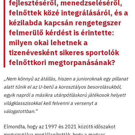
fejlesztéséről, menedzseléséről,
felnőttek közé integrálásáról, és a
kézilabda kapcsán rengetegszer
felmerülő kérdést is érintette:
milyen okai lehetnek a
tizenévesként sikeres sportolók
felnőttkori megtorpanásának?
„Nem könnyű az átállás, hiszen a junioroknak egy pillanat
alatt tűnik el az U-betű a korosztályos besorolásukból,
egyik napról a másikra utánpótláskorú játékosok helyett
világklasszisokkal kell felvenni a versenyt a
válogatottban.”
Elmondta, hogy az 1997 és 2021 közötti időszakot
megvizsgálva megállapították, hogy a magyar