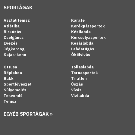
SPORTÁGAK
Asztalitenisz
Karate
Atlétika
Kerékpársportok
Birkózás
Kézilabda
Cselgáncs
Korcsolyasportok
Evezés
Kosárlabda
Jégkorong
Labdarúgás
Kajak-kenu
Ökölvívás
Öttusa
Tollaslabda
Röplabda
Tornasportok
Sakk
Triatlon
Sportlövészet
Úszás
Súlyemelés
Vívás
Tekvondó
Vízilabda
Tenisz
EGYÉB SPORTÁGAK »