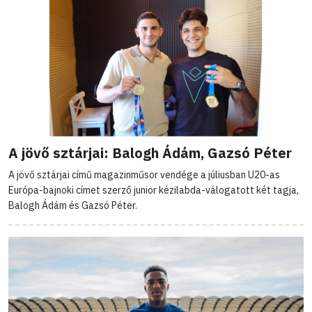
A jövő sztárjai: Balogh Ádám, Gazsó Péter
A jövő sztárjai című magazinműsor vendége a júliusban U20-as
Európa-bajnoki címet szerző junior kézilabda-válogatott két tagja,
Balogh Ádám és Gazsó Péter.