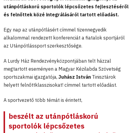
utánpótláskorú sportolók lépcsőzetes fejlesztéséről
és felnőttek közé integrálásáról tartott előadást.
Egy nap az utánpótlásért címmel tizennegyedik
alkalommal rendezett konferenciát a fiatalok sportjáról
az Utánpótlássport szerkesztősége.
A Lurdy Ház Rendezvényközpontjában telt házzal
megtartott eseményen a Magyar Kézilabda Szövetség
sportszakmai igazgatója,
Juhász István
Tinisztárok
helyett felnőttklasszisokat! címmel tartott előadást.
A sportvezető több témát is érintett,
beszélt az utánpótláskorú
sportolók lépcsőzetes