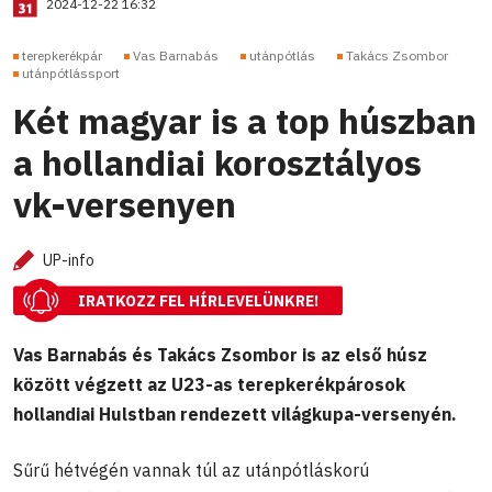
2024-12-22 16:32
terepkerékpár
Vas Barnabás
utánpótlás
Takács Zsombor
utánpótlássport
Két magyar is a top húszban
a hollandiai korosztályos
vk-versenyen
UP-info
IRATKOZZ FEL HÍRLEVELÜNKRE!
Vas Barnabás és Takács Zsombor is az első húsz
között végzett az U23-as terepkerékpárosok
hollandiai Hulstban rendezett világkupa-versenyén.
Sűrű hétvégén vannak túl az utánpótláskorú