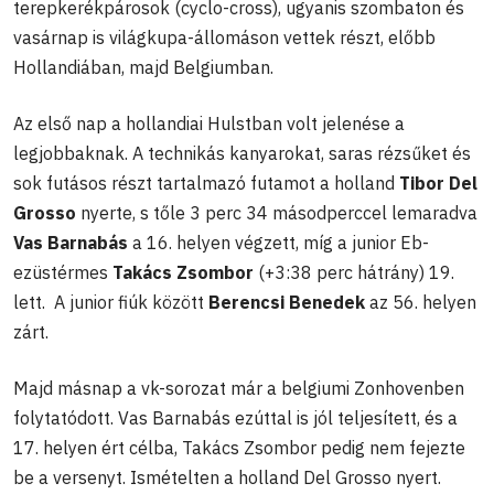
terepkerékpárosok (cyclo-cross), ugyanis szombaton és
vasárnap is világkupa-állomáson vettek részt, előbb
Hollandiában, majd Belgiumban.
Az első nap a hollandiai Hulstban volt jelenése a
legjobbaknak. A technikás kanyarokat, saras rézsűket és
sok futásos részt tartalmazó futamot a holland
Tibor Del
Grosso
nyerte, s tőle 3 perc 34 másodperccel lemaradva
Vas Barnabás
a 16. helyen végzett, míg a junior Eb-
ezüstérmes
Takács Zsombor
(+3:38 perc hátrány) 19.
lett. A junior fiúk között
Berencsi Benedek
az 56. helyen
zárt.
Majd másnap a vk-sorozat már a belgiumi Zonhovenben
folytatódott. Vas Barnabás ezúttal is jól teljesített, és a
17. helyen ért célba, Takács Zsombor pedig nem fejezte
be a versenyt. Ismételten a holland Del Grosso nyert.