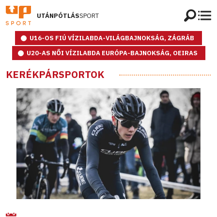
UTÁNPÓTLÁS
SPORT
U16-OS FIÚ VÍZILABDA-VILÁGBAJNOKSÁG, ZÁGRÁB
U20-AS NŐI VÍZILABDA EURÓPA-BAJNOKSÁG, OEIRAS
KERÉKPÁRSPORTOK