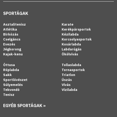
SPORTÁGAK
Asztalitenisz
Karate
Atlétika
Kerékpársportok
Birkózás
Kézilabda
Cselgáncs
Korcsolyasportok
Evezés
Kosárlabda
Jégkorong
Labdarúgás
Kajak-kenu
Ökölvívás
Öttusa
Tollaslabda
Röplabda
Tornasportok
Sakk
Triatlon
Sportlövészet
Úszás
Súlyemelés
Vívás
Tekvondó
Vízilabda
Tenisz
EGYÉB SPORTÁGAK »