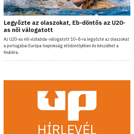
Legyőzte az olaszokat, Eb-döntős az U20-
as női válogatott
Az U20-as női vízilabda-válogatott 10–8-ra legyőzte az olaszokat
a portugáliai Európa-bajnokság elődöntőjében és készülhet a
fináléra.