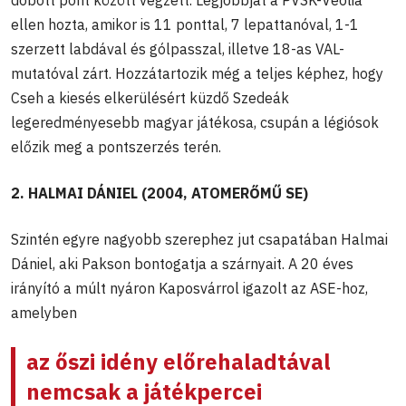
ellen hozta, amikor is 11 ponttal, 7 lepattanóval, 1-1
szerzett labdával és gólpasszal, illetve 18-as VAL-
mutatóval zárt. Hozzátartozik még a teljes képhez, hogy
Cseh a kiesés elkerülésért küzdő Szedeák
legeredményesebb magyar játékosa, csupán a légiósok
előzik meg a pontszerzés terén.
2. HALMAI DÁNIEL (2004, ATOMERŐMŰ SE)
Szintén egyre nagyobb szerephez jut csapatában Halmai
Dániel, aki Pakson bontogatja a szárnyait. A 20 éves
irányító a múlt nyáron Kaposvárrol igazolt az ASE-hoz,
amelyben
az őszi idény előrehaladtával
nemcsak a játékpercei