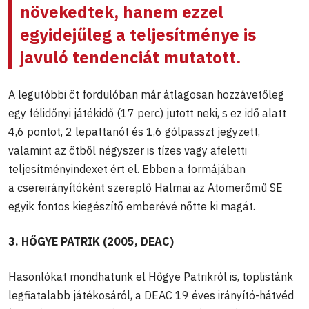
növekedtek, hanem ezzel
egyidejűleg a teljesítménye is
javuló tendenciát mutatott.
A legutóbbi öt fordulóban már átlagosan hozzávetőleg
egy félidőnyi játékidő (17 perc) jutott neki, s ez idő alatt
4,6 pontot, 2 lepattanót és 1,6 gólpasszt jegyzett,
valamint az ötből négyszer is tízes vagy afeletti
teljesítményindexet ért el. Ebben a formájában
a csereirányítóként szereplő Halmai az Atomerőmű SE
egyik fontos kiegészítő emberévé nőtte ki magát.
3. HŐGYE PATRIK (2005, DEAC)
Hasonlókat mondhatunk el Hőgye Patrikról is, toplistánk
legfiatalabb játékosáról, a DEAC 19 éves irányító-hátvéd