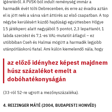
ígéretéről. A PVSK-ból indult reménység immár a
harmadik évét tölti Debrecenben, és erre az évadra aztán
el is jött neki a várva várt áttörés az első csapatban. A top
négybe kerülésért küzdő hajdúsági együttesben Hőgye
15 játékperc alatt nagyjából 5 pontot, 2,3 lepattanót, 1
labda szerzést és 7,1-es VAL-mutatót átlagol – ez
utóbbiban Cseh és Halmai mögött a harmadik legjobb
utánpótláskorú fiatal. Ami külön kiemelendő nála, hogy
az előző idényhez képest majdnem
húsz százalékot emelt a
dobóhatékonyságán
(33-ról 52-re ugrott a mezőnyszázaléka).
4. REIZINGER MÁTÉ (2004, BUDAPESTI HONVÉD)