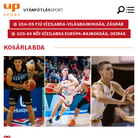
UTÁNPÓTLÁS
SPORT
U16-OS FIÚ VÍZILABDA-VILÁGBAJNOKSÁG, ZÁGRÁB
U20-AS NŐI VÍZILABDA EURÓPA-BAJNOKSÁG, OEIRAS
KOSÁRLABDA