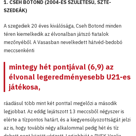
1. CSEH BOTOND (2004-ES SZÜLETÉSŰ, SZTE-
SZEDEÁK)
A szegediek 20 éves kiválósága, Cseh Botond minden
téren kiemelkedik az élvonalban játszó fiatalok
mezőnyéből. A Vasasban nevelkedett hátvéd-bedobó
meccsenkénti
mintegy hét pontjával (6,9) az
élvonal legeredményesebb U21-es
játékosa,
ráadásul több mint két ponttal megelőzi a második
legjobbat. Az eddig lejátszott 13 meccsből négyszer is
elérte a tízpontos határt, és a kiegyensúlyozottságát jelzi
az is, hogy további négy alkalommal pedig hét és tíz
dobott pont között végzett. Legjobbját a PVSK-Veolia