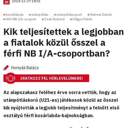
2024-12-27 18:51
kosárlabda
utánpótlás
utánpótlássport
Halmai Dániel
férfi NB I/A-csoport
Cseh Botond
Hőgye Patrik
Kik teljesítettek a legjobban
a fiatalok közül ősszel a
férfi NB I/A-csoportban?
Hornyák Balázs
IRATKOZZ FEL HÍRLEVELÜNKRE!
Az alapszakasz feléhez érve sorra vettük, hogy az
utánpótláskorú (U21-es) játékosok közül az ősszel
kik nyújtották a legjobb teljesítményt a felnőtt első
osztályú férfi kosárlabda-bajnokságban.