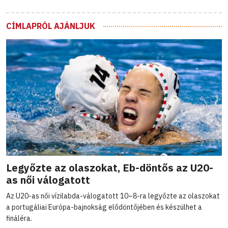
CÍMLAPRÓL AJÁNLJUK
Legyőzte az olaszokat, Eb-döntős az U20-
as női válogatott
Az U20-as női vízilabda-válogatott 10–8-ra legyőzte az olaszokat
a portugáliai Európa-bajnokság elődöntőjében és készülhet a
fináléra.