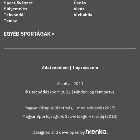
Sportlövészet
Úszás
Súlyemelés
Vívás
Tekvondó
Vízilabda
Tenisz
EGYÉB SPORTÁGAK »
Adatvédelem
|
Impresszum
Alapítva: 2011
© Utanpótlássport 2022 | Minden jog fenntartva.
Magyar Olimpiai Bizottság – médiaoklevél (2015)
Magyar Sportújságírók Szövetsége – nívódíj (2018)
Designed and developed by