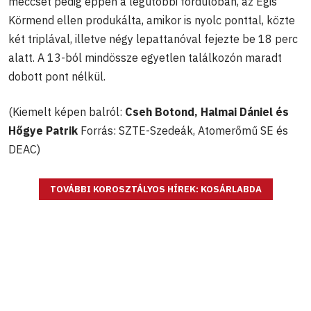
meccsét pedig éppen a legutóbbi fordulóban, az Egis
Körmend ellen produkálta, amikor is nyolc ponttal, közte
két triplával, illetve négy lepattanóval fejezte be 18 perc
alatt. A 13-ból mindössze egyetlen találkozón maradt
dobott pont nélkül.
(Kiemelt képen balról:
Cseh Botond, Halmai Dániel és
Hőgye Patrik
Forrás: SZTE-Szedeák, Atomerőmű SE és
DEAC)
TOVÁBBI KOROSZTÁLYOS HÍREK: KOSÁRLABDA