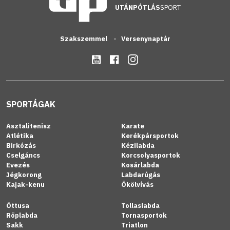
UTÁNPÓTLÁS
SPORT
Szakszemmel
Versenynaptár
SPORTÁGAK
Asztalitenisz
Karate
Atlétika
Kerékpársportok
Birkózás
Kézilabda
Cselgáncs
Korcsolyasportok
Evezés
Kosárlabda
Jégkorong
Labdarúgás
Kajak-kenu
Ökölvívás
Öttusa
Tollaslabda
Röplabda
Tornasportok
Sakk
Triatlon