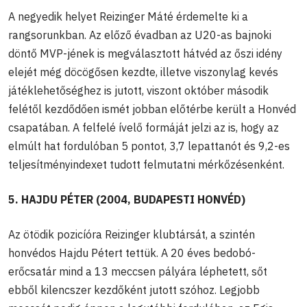
A negyedik helyet Reizinger Máté érdemelte ki a
rangsorunkban. Az előző évadban az U20-as bajnoki
döntő MVP-jének is megválasztott hátvéd az őszi idény
elejét még döcögősen kezdte, illetve viszonylag kevés
játéklehetőséghez is jutott, viszont október második
felétől kezdődően ismét jobban előtérbe került a Honvéd
csapatában. A felfelé ívelő formáját jelzi az is, hogy az
elmúlt hat fordulóban 5 pontot, 3,7 lepattanót és 9,2-es
teljesítményindexet tudott felmutatni mérkőzésenként.
5. HAJDU PÉTER (2004, BUDAPESTI HONVÉD)
Az ötödik pozicíóra Reizinger klubtársát, a szintén
honvédos Hajdu Pétert tettük. A 20 éves bedobó-
erőcsatár mind a 13 meccsen pályára léphetett, sőt
ebből kilencszer kezdőként jutott szóhoz. Legjobb