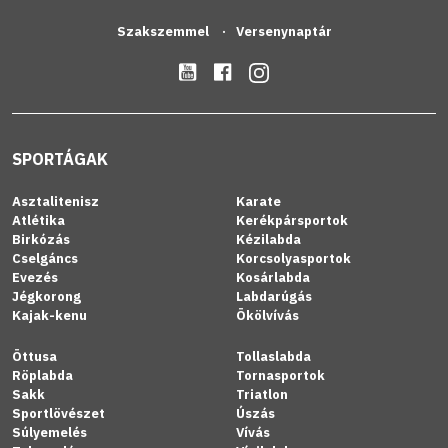
Szakszemmel
Versenynaptár
SPORTÁGAK
Asztalitenisz
Karate
Atlétika
Kerékpársportok
Birkózás
Kézilabda
Cselgáncs
Korcsolyasportok
Evezés
Kosárlabda
Jégkorong
Labdarúgás
Kajak-kenu
Ökölvívás
Öttusa
Tollaslabda
Röplabda
Tornasportok
Sakk
Triatlon
Sportlövészet
Úszás
Súlyemelés
Vívás