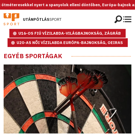
kkel nyert a spanyolok elleni döntőben, Európa-bajnok az U20-as női 
UTÁNPÓTLÁS
SPORT
U16-OS FIÚ VÍZILABDA-VILÁGBAJNOKSÁG, ZÁGRÁB
U20-AS NŐI VÍZILABDA EURÓPA-BAJNOKSÁG, OEIRAS
EGYÉB SPORTÁGAK