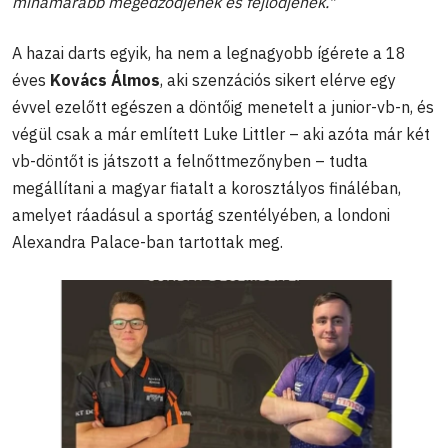
mihamarabb megedződjenek és fejlődjenek."
A hazai darts egyik, ha nem a legnagyobb ígérete a 18
éves
Kovács Álmos
, aki szenzációs sikert elérve egy
évvel ezelőtt egészen a döntőig menetelt a junior-vb-n, és
végül csak a már említett Luke Littler – aki azóta már két
vb-döntőt is játszott a felnőttmezőnyben – tudta
megállítani a magyar fiatalt a korosztályos fináléban,
amelyet ráadásul a sportág szentélyében, a londoni
Alexandra Palace-ban tartottak meg.