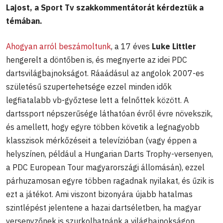
Lajost, a Sport Tv szakkommentátorát kérdeztük a
témában.
Ahogyan arról beszámoltunk
, a 17 éves
Luke Littler
hengerelt a döntőben is, és megnyerte az idei PDC
dartsvilágbajnokságot. Ráaádásul az angolok 2007-es
születésű szupertehetsége ezzel minden idők
legfiatalabb vb-győztese lett a felnőttek között. A
dartssport népszerűsége láthatóan évről évre növekszik,
és amellett, hogy egyre többen követik a legnagyobb
klasszisok mérkőzéseit a televízióban (vagy éppen a
helyszínen, például a Hungarian Darts Trophy-versenyen,
a PDC European Tour magyarországi állomásán), ezzel
párhuzamosan egyre többen ragadnak nyilakat, és űzik is
ezt a játékot. Ami viszont bizonyára újabb hatalmas
szintlépést jelentene a hazai dartséletben, ha magyar
versenyzőnek is szurkolhatnánk a világbajnokságon.