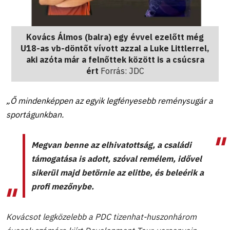
Kovács Álmos (balra) egy évvel ezelőtt még
U18-as vb-döntőt vívott azzal a Luke Littlerrel,
aki azóta már a felnőttek között is a csúcsra
ért
Forrás: JDC
„Ő mindenképpen az egyik legfényesebb reménysugár a
sportágunkban.
Megvan benne az elhivatottság, a családi
támogatása is adott, szóval remélem, idővel
sikerül majd betörnie az elitbe, és beleérik a
profi mezőnybe.
Kovácsot legközelebb a PDC tizenhat-huszonhárom