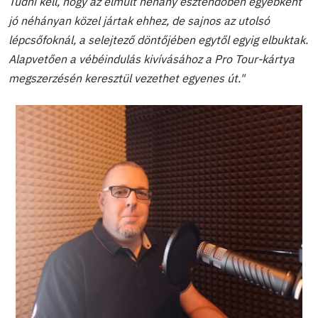
Tudni kell, hogy az elmúlt néhány esztendőben egyébként
jó néhányan közel jártak ehhez, de sajnos az utolsó
lépcsőfoknál, a selejtező döntőjében egytől egyig elbuktak.
Alapvetően a vébéindulás kivívásához a Pro Tour-kártya
megszerzésén keresztül vezethet egyenes út."