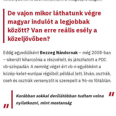
De vajon mikor láthatunk végre
magyar indulót a legjobbak
között? Van erre reális esély a
közeljövőben?
Eddig egyedüliként
Bezzeg Nándornak
– még 2008-ban
– sikerült kiharcolnia a részvételt, és játszhatott a PDC
vb-színpadán. A nemrég véget ért vb-n egyébként a
közép-kelet-európai régióból például lett, litván, osztrák,
cseh és osztrák versenyzőt is szerepelt a 96-os főtáblán.
Korábban sokkal derűlátóbban tudtam volna
nyilatkozni, mint mostanság