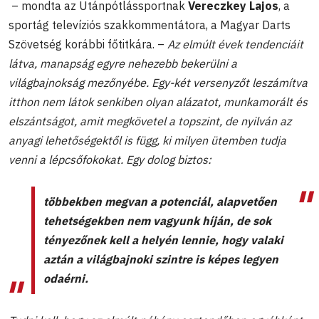
– mondta az Utánpótlássportnak
Vereczkey Lajos
, a
sportág televíziós szakkommentátora, a Magyar Darts
Szövetség korábbi főtitkára. –
Az elmúlt évek tendenciáit
látva, manapság egyre nehezebb bekerülni a
világbajnokság mezőnyébe. Egy-két versenyzőt leszámítva
itthon nem látok senkiben olyan alázatot, munkamorált és
elszántságot, amit megkövetel a topszint, de nyilván az
anyagi lehetőségektől is függ, ki milyen ütemben tudja
venni a lépcsőfokokat. Egy dolog biztos:
többekben megvan a potenciál, alapvetően
tehetségekben nem vagyunk híján, de sok
tényezőnek kell a helyén lennie, hogy valaki
aztán a világbajnoki szintre is képes legyen
odaérni.