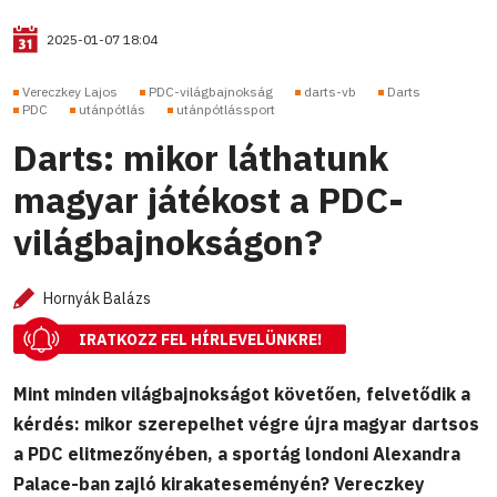
2025-01-07 18:04
Vereczkey Lajos
PDC-világbajnokság
darts-vb
Darts
PDC
utánpótlás
utánpótlássport
Darts: mikor láthatunk
magyar játékost a PDC-
világbajnokságon?
Hornyák Balázs
IRATKOZZ FEL HÍRLEVELÜNKRE!
Mint minden világbajnokságot követően, felvetődik a
kérdés: mikor szerepelhet végre újra magyar dartsos
a PDC elitmezőnyében, a sportág londoni Alexandra
Palace-ban zajló kirakateseményén? Vereczkey