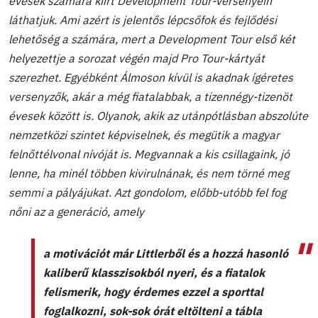
évesek számára kiírt Development Tour-versenyein
láthatjuk. Ami azért is jelentős lépcsőfok és fejlődési
lehetőség a számára, mert a Development Tour első két
helyezettje a sorozat végén majd Pro Tour-kártyát
szerezhet. Egyébként Álmoson kívül is akadnak ígéretes
versenyzők, akár a még fiatalabbak, a tizennégy-tizenöt
évesek között is. Olyanok, akik az utánpótlásban abszolúte
nemzetközi szintet képviselnek, és megütik a magyar
felnőttélvonal nívóját is. Megvannak a kis csillagaink, jó
lenne, ha minél többen kivirulnának, és nem törné meg
semmi a pályájukat. Azt gondolom, előbb-utóbb fel fog
nőni az a generáció, amely
a motivációt már Littlerből és a hozzá hasonló
kaliberű klasszisokból nyeri, és a fiatalok
felismerik, hogy érdemes ezzel a sporttal
foglalkozni, sok-sok órát eltölteni a tábla