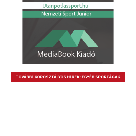
TOVÁBBI KOROSZTÁLYOS HÍREK: EGYÉB SPORTÁGAK