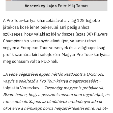
Vereczkey Lajos
Fotó: Máj Tamás
A Pro Tour-kártya kiharcolásával a világ 128 legjobb
játékosa közé lehet bekerülni, ami pedig ahhoz
szükséges, hogy valaki az idény összes (azaz 30) Players
Championship-versenyén elinduljon, valamint részt
vegyen a European Tour-versenyek és a világbajnokság
profik számára kiírt selejtezőin. Magyar Pro Tour-kártyása
még sohasem volt a PDC-nek.
„A vébé végeztével éppen hétfőn kezdődött a Q-School,
vagyis a selejtező a Pro Tour-kártya megszerzéséért
–
folytatta Vereczkey. –
Tizennégy magyar is próbálkozik.
Bízom benne, hogy a pesszimizmusom nem ragad rájuk, és
rám cáfolnak. Sajnos az elmúltévek eredményei adnak
okot erre a némiképp borús helyzetértékelésemre. Ha öt-