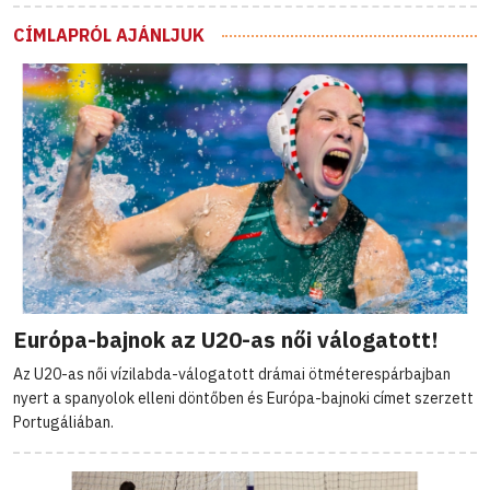
CÍMLAPRÓL AJÁNLJUK
Európa-bajnok az U20-as női válogatott!
Az U20-as női vízilabda-válogatott drámai ötméterespárbajban
nyert a spanyolok elleni döntőben és Európa-bajnoki címet szerzett
Portugáliában.