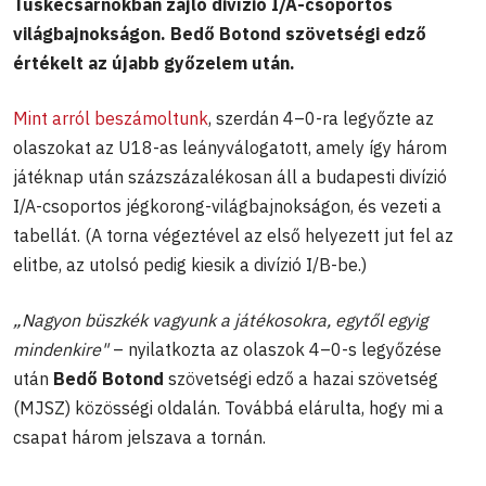
Tüskecsarnokban zajló divízió I/A-csoportos
világbajnokságon. Bedő Botond szövetségi edző
értékelt az újabb győzelem után.
Mint arról beszámoltunk
, szerdán 4–0-ra legyőzte az
olaszokat az U18-as leányválogatott, amely így három
játéknap után százszázalékosan áll a budapesti divízió
I/A-csoportos jégkorong-világbajnokságon, és vezeti a
tabellát. (A torna végeztével az első helyezett jut fel az
elitbe, az utolsó pedig kiesik a divízió I/B-be.)
„Nagyon büszkék vagyunk a játékosokra, egytől egyig
mindenkire"
– nyilatkozta az olaszok 4–0-s legyőzése
után
Bedő Botond
szövetségi edző a hazai szövetség
(MJSZ) közösségi oldalán. Továbbá elárulta, hogy mi a
csapat három jelszava a tornán.