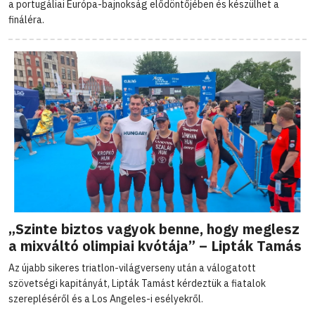
a portugáliai Európa-bajnokság elődöntőjében és készülhet a
fináléra.
„Szinte biztos vagyok benne, hogy meglesz
a mixváltó olimpiai kvótája” – Lipták Tamás
Az újabb sikeres triatlon-világverseny után a válogatott
szövetségi kapitányát, Lipták Tamást kérdeztük a fiatalok
szerepléséről és a Los Angeles-i esélyekről.