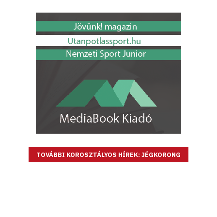
TOVÁBBI KOROSZTÁLYOS HÍREK: JÉGKORONG