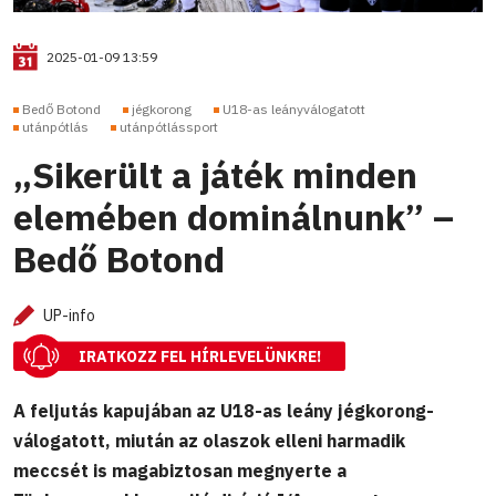
2025-01-09 13:59
Bedő Botond
jégkorong
U18-as leányválogatott
utánpótlás
utánpótlássport
„Sikerült a játék minden
elemében dominálnunk” –
Bedő Botond
UP-info
IRATKOZZ FEL HÍRLEVELÜNKRE!
A feljutás kapujában az U18-as leány jégkorong-
válogatott, miután az olaszok elleni harmadik
meccsét is magabiztosan megnyerte a