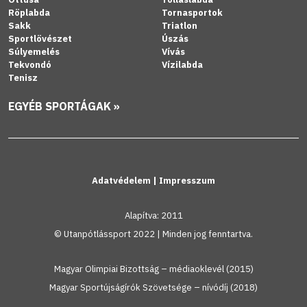
Röplabda
Tornasportok
Sakk
Triatlon
Sportlövészet
Úszás
Súlyemelés
Vívás
Tekvondó
Vízilabda
Tenisz
EGYÉB SPORTÁGAK »
Adatvédelem
|
Impresszum
Alapítva: 2011
© Utanpótlássport 2022 | Minden jog fenntartva.
Magyar Olimpiai Bizottság – médiaoklevél (2015)
Magyar Sportújságírók Szövetsége – nívódíj (2018)