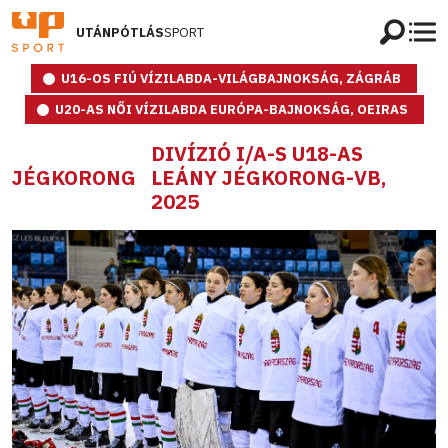
UTÁNPÓTLÁS
SPORT
U16-OS FIÚ VÍZILABDA-VILÁGBAJNOKSÁG, ZÁGRÁB
U20-AS NŐI VÍZILABDA EURÓPA-BAJNOKSÁG, OEIRAS
DIVÍZIÓ I/A-S U18-AS
JÉGKORONG
LEÁNY JÉGKORONG-VB,
2025