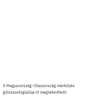
A Magyarország–Olaszország mérkőzés
gólösszefoglalója itt megtekinthető: