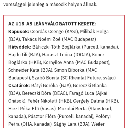
vereséggel jelenleg a második helyen állnak.
AZ U18-AS LEÁNYVÁLOGATOTT KERETE:
Kapusok:
Csordás Csenge (KASI), Milibák Helga
(BJA), Takács Noémi Zoé (MAC Budapest)
Hátvédek:
Báhiczki-Tóth Boglárka (Purcell, kanadai),
Hajdu Lili (BJA), Haraszt Lorina (IOGJA), Koncz
Boglárka (HKB), Kornyilov Anna (MAC Budapest),
Schneider Kata (BJA), Simon Bíborka (MAC
Budapest), Szabó Bonita (SC Rheintal Future, svájci)
Csatárok:
Bátyi Boróka (BJA), Bereczki Blanka
(BJA), Bereczki Dóra (DEAC), Faragó Luca (Ajkai
Óriások), Fehér Nikolett (HKB), Gergely Dalma (HKB),
Hiezl Réka Effi (Vasas), Mozolai Berta (Stanstead,
kanadai), Pásztor Flóra (Purcell, kanadai), Polónyi
Petra (OHA, kanadai), Sághy Lara (BJA), Weiler