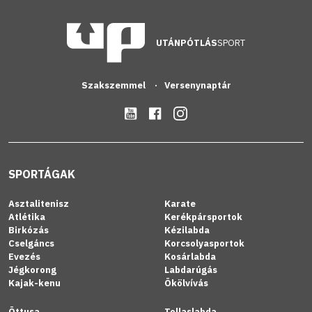
UTÁNPÓTLÁS
SPORT
Szakszemmel
Versenynaptár
SPORTÁGAK
Asztalitenisz
Karate
Atlétika
Kerékpársportok
Birkózás
Kézilabda
Cselgáncs
Korcsolyasportok
Evezés
Kosárlabda
Jégkorong
Labdarúgás
Kajak-kenu
Ökölvívás
Öttusa
Tollaslabda