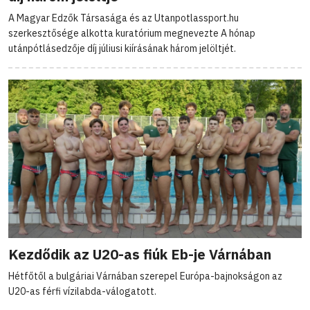
A Magyar Edzők Társasága és az Utanpotlassport.hu
szerkesztősége alkotta kuratórium megnevezte A hónap
utánpótlásedzője díj júliusi kiírásának három jelöltjét.
Kezdődik az U20-as fiúk Eb-je Várnában
Hétfőtől a bulgáriai Várnában szerepel Európa-bajnokságon az
U20-as férfi vízilabda-válogatott.