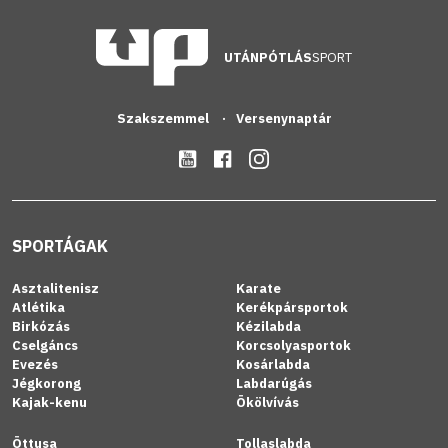
UTÁNPÓTLÁS
SPORT
Szakszemmel
Versenynaptár
SPORTÁGAK
Asztalitenisz
Karate
Atlétika
Kerékpársportok
Birkózás
Kézilabda
Cselgáncs
Korcsolyasportok
Evezés
Kosárlabda
Jégkorong
Labdarúgás
Kajak-kenu
Ökölvívás
Öttusa
Tollaslabda