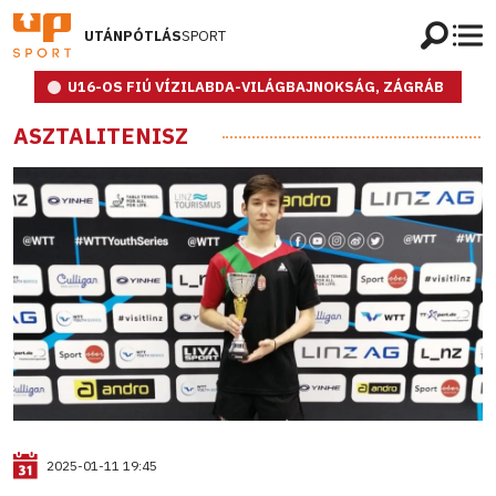
UTÁNPÓTLÁS
SPORT
U16-OS FIÚ VÍZILABDA-VILÁGBAJNOKSÁG, ZÁGRÁB
ASZTALITENISZ
2025-01-11 19:45