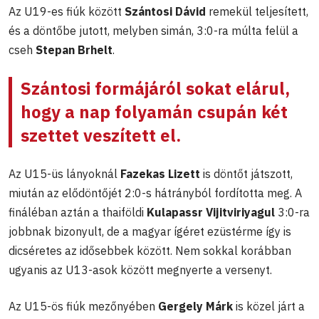
Az U19-es fiúk között
Szántosi Dávid
remekül teljesített,
és a döntőbe jutott, melyben simán, 3:0-ra múlta felül a
cseh
Stepan Brhelt
.
Szántosi formájáról sokat elárul,
hogy a nap folyamán csupán két
szettet veszített el.
Az U15-üs lányoknál
Fazekas Lizett
is döntőt játszott,
miután az elődöntőjét 2:0-s hátrányból fordította meg. A
fináléban aztán a thaiföldi
Kulapassr Vijitviriyagul
3:0-ra
jobbnak bizonyult, de a magyar ígéret ezüstérme így is
dicséretes az idősebbek között. Nem sokkal korábban
ugyanis az U13-asok között megnyerte a versenyt.
Az U15-ös fiúk mezőnyében
Gergely Márk
is közel járt a