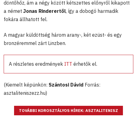
döntőhőz, ám a négy között kétszettes előnyről kikapott
a német
Jonas Rinderertől
, így a dobogó harmadik
fokára állhatott fel.
A magyar küldöttség három arany-, két ezüst- és egy
bronzéremmel zárt Linzben.
A részletes eredmények
ITT
érhetők el.
(Kiemelt képünkön:
Szántosi Dávid
Forrás:
asztaliteniszezz.hu)
TOVÁBBI KOROSZTÁLYOS HÍREK: ASZTALITENISZ