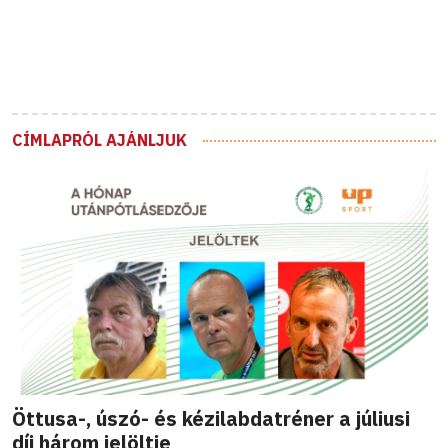
CÍMLAPRÓL AJÁNLJUK
Öttusa-, úszó- és kézilabdatréner a júliusi
díj három jelöltje