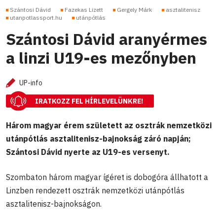
Szántosi Dávid
Fazekas Lizett
Gergely Márk
asztalitenisz
utanpotlassport.hu
utánpótlás
Szántosi Dávid aranyérmes
a linzi U19-es mezőnyben
UP-info
IRATKOZZ FEL HÍRLEVELÜNKRE!
Három magyar érem született az osztrák nemzetközi
utánpótlás asztalitenisz-bajnokság záró napján;
Szántosi Dávid nyerte az U19-es versenyt.
Szombaton három magyar ígéret is dobogóra állhatott a
Linzben rendezett osztrák nemzetközi utánpótlás
asztalitenisz-bajnokságon.