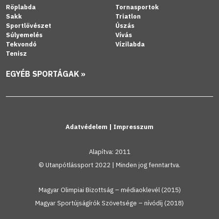
Röplabda
Tornasportok
Sakk
Triatlon
Sportlövészet
Úszás
Súlyemelés
Vívás
Tekvondó
Vízilabda
Tenisz
EGYÉB SPORTÁGAK »
Adatvédelem
|
Impresszum
Alapítva: 2011
© Utanpótlássport 2022 | Minden jog fenntartva.
Magyar Olimpiai Bizottság – médiaoklevél (2015)
Magyar Sportújságírók Szövetsége – nívódíj (2018)