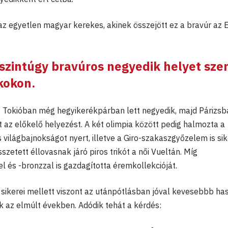
z egyetlen magyar kerekes, akinek összejött ez a bravúr az Ei
szintúgy bravúros negyedik helyet szer
kokon.
 Tokióban még hegyikerékpárban lett negyedik, majd Párizs
 az előkelő helyezést. A két olimpia között pedig halmozta a
világbajnokságot nyert, illetve a Giro-szakaszgyőzelem is sik
sszetett éllovasnak járó piros trikót a női Vueltán. Míg
 és -bronzzal is gazdagította éremkollekcióját.
 sikerei mellett viszont az utánpótlásban jóval kevesebbb ha
 az elmúlt években. Adódik tehát a kérdés: