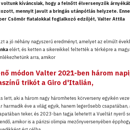
 voltunk kíváncsiak, hogy a felnőtt élversenyzők árnyéká
ozott, mennyit javult a bringás utánpótlás helyzete. Enn
ber Csömör fiatalokkal foglalkozó edzőjét, Valter Attila
 azt a jó néhány nagyszerű eredményt, amelyet az elmúlt éve
anka
elért, és ketten a sikereikkel feltették a térképre a magy
mlékezhetünk arra, amikor
nő módon Valter 2021-ben három napi
színű trikót a Giro d'Italián,
ás lett, aki a három nagy háromhetes körverseny egyikén veze
r harmadik éve a világ egyik, hanem legerősebb csapatában, 
patában teker, és 2023-ban tagja lehetett a Vueltát nyerő s
ztendő, amikor is a párizsi olimpia mezőnyversenyében épphog
yedikként ért célba.