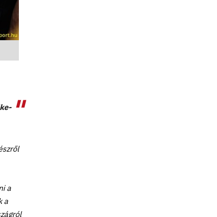
ke-
észről
ni a
k a
zágról