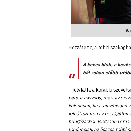
Va
Hozzátette, a többi szakágba
A kevés klub, a kevés
ból sokan előbb-utóbb
–
folytatta a korábbi szövet
persze hasznos, mert az ország
különösen, ha a mezőnyben val
felnőttszinten az országúton 
bringázásból. Megvannak ma i
tendenciák, az összes többi 