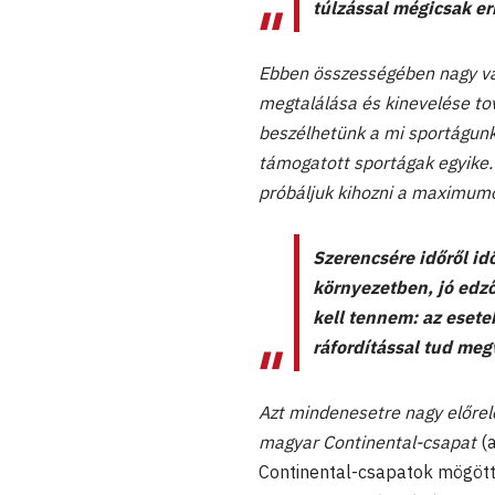
túlzással mégicsak er
Ebben összességében nagy vál
megtalálása és kinevelése tov
beszélhetünk a mi sportágunk
támogatott sportágak egyike. 
próbáljuk kihozni a maximumo
Szerencsére időről id
környezetben, jó edző
kell tennem: az esete
ráfordítással tud meg
Azt mindenesetre nagy előrel
magyar Continental-csapat
(
Continental-csapatok mögött 