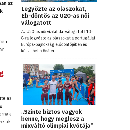
ban az
Legyőzte az olaszokat,
ek
Eb-döntős az U20-as női
válogatott
Az U20-as női vízilabda-válogatott 10–
8-ra legyőzte az olaszokat a portugáliai
kben
Európa-bajnokság elődöntőjében és
ar
készülhet a fináléra.
g
tte az
a
„Szinte biztos vagyok
ornak
benne, hogy meglesz a
ycsak
mixváltó olimpiai kvótája”