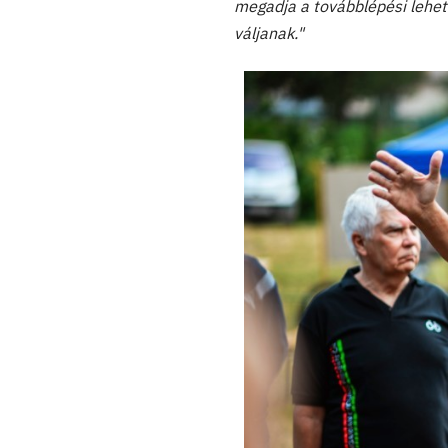
megadja a továbblépési lehető
váljanak."