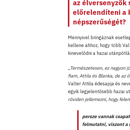
az élversenyzők 
előrelendíteni a
népszerűségét?
Mennyivel bringáznak esetleg
kellene ahhoz, hogy több Val
kinevelődni a hazai utánpótl
„Természetesen, ez nagyon jól 
fiam, Attila és Blanka, de az 
Valter Attila édesapja és ne
egyik legjelentősebb hazai u
röviden jellemezni, hogy fele
persze vannak csapa
felmutatni, viszont a