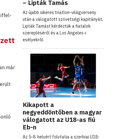
– Lipták Tamás
Az újabb sikeres triatlon-világverseny
ffel-
után a válogatott szövetségi kapitányát,
Lipták Tamást kérdeztük a fiatalok
szerepléséről és a Los Angeles-i
zett
esélyekről.
ban már
erült
Kikapott a
negyeddöntőben a magyar
sonló
válogatott az U18-as fiú
Eb-n
Az 5-8. helyért folytatja a szerbiai U18-