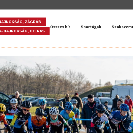
GBAJNOKSÁG, ZÁGRÁB
Összes hír
Sportágak
Szakszem
PA-BAJNOKSÁG, OEIRAS