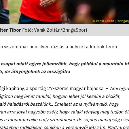
lter Tibor
Fotó: Vanik Zoltán/BringaSport
n viszont már nem ilyen rózsás a helyzet a klubok terén.
 csapat miatt egyre jellemzőbb, hogy például a mountain bi
, de átnyergelnek az országútra
ségi kapitány, a sportág 27-szeres magyar bajnoka. –
Ami egyr
úton meg lehet tanulni, hogyan lehet jól kezelni a biciklit,
ó haladásról beszélünk,. Emellett az is nyilvánvaló, hogy
van arra jóval nagyobb esély, hogy valaki tényleg meg tudjon él
s a mountain bike nagy szerelmesei, de sajnos manapság eze
szakágban radikálisan csökken a versenyzői létszám. Magyarors