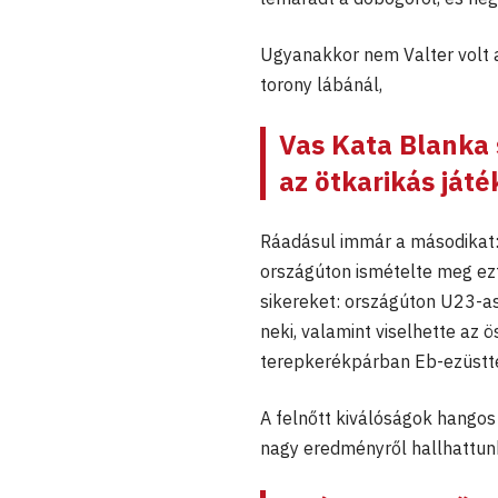
Ugyanakkor nem Valter volt a
torony lábánál,
Vas Kata Blanka 
az ötkarikás játé
Ráadásul immár a másodikat:
országúton ismételte meg ezt
sikereket: országúton U23-as 
neki, valamint viselhette az ö
terepkerékpárban Eb-ezüsttel
A felnőtt kiválóságok hangos
nagy eredményről hallhattunk