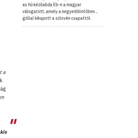
as fiú kézilabda Eb-n a magyar
válogatott, amely a negyeddöntőben ..
góllal kikapott a szlovén csapattól.
i
t a
k
zág
ám
kis