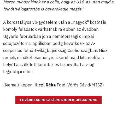
hiszen mindenkinek az a célja, hogy az U18-as után majd a
felnőttválogatottba is beverekedje magát."
A korosztályos vb-győzelem után a „nagyok" között is
komoly feladatok várhatnak rá ebben az évadban.
Ugyanis februárban jön a németországi olimpiai
selejtezőtorna, áprilisban pedig következik az A-
csoportos felnőtt-világbajnokság Csehországban. Hiezl
reméli, mindkét eseményre sikerül majd kiharcolnia a
helyét a szűkített keretbe, és bizonyíthat a világ
legjobbjai ellen.
(Kiemelt képen:
Hiezl Réka
Fotó: Vörös Dávid/MJSZ)
TOVÁBBI KOROSZTÁLYOS HÍREK: JÉGKORONG