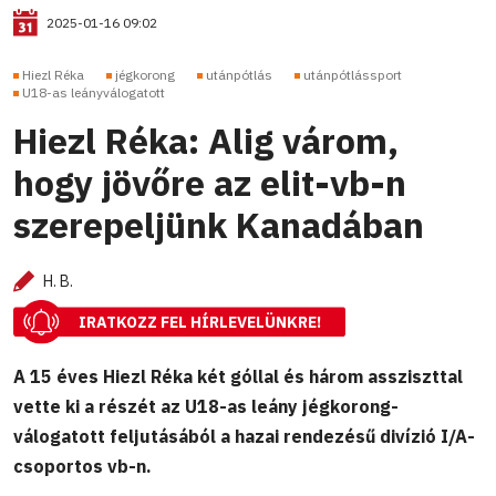
2025-01-16 09:02
Hiezl Réka
jégkorong
utánpótlás
utánpótlássport
U18-as leányválogatott
Hiezl Réka: Alig várom,
hogy jövőre az elit-vb-n
szerepeljünk Kanadában
H. B.
IRATKOZZ FEL HÍRLEVELÜNKRE!
A 15 éves Hiezl Réka két góllal és három assziszttal
vette ki a részét az U18-as leány jégkorong-
válogatott feljutásából a hazai rendezésű divízió I/A-
csoportos vb-n.