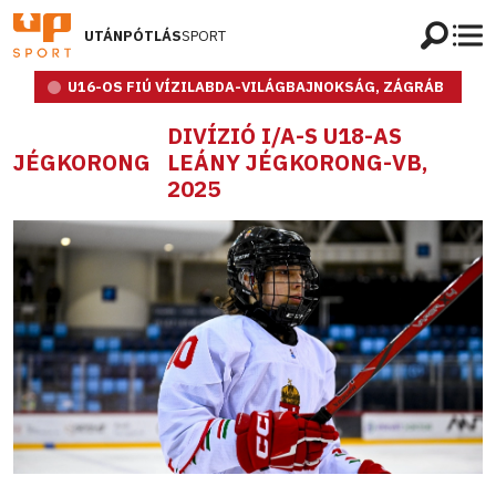
UTÁNPÓTLÁS
SPORT
U16-OS FIÚ VÍZILABDA-VILÁGBAJNOKSÁG, ZÁGRÁB
DIVÍZIÓ I/A-S U18-AS
JÉGKORONG
LEÁNY JÉGKORONG-VB,
2025