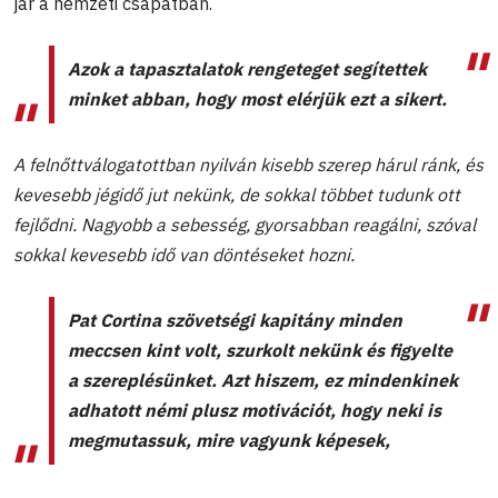
jár a nemzeti csapatban.
Azok a tapasztalatok rengeteget segítettek
minket abban, hogy most elérjük ezt a sikert.
A felnőttválogatottban nyilván kisebb szerep hárul ránk, és
kevesebb jégidő jut nekünk, de sokkal többet tudunk ott
fejlődni. Nagyobb a sebesség, gyorsabban reagálni, szóval
sokkal kevesebb idő van döntéseket hozni.
Pat Cortina szövetségi kapitány minden
meccsen kint volt, szurkolt nekünk és figyelte
a szereplésünket. Azt hiszem, ez mindenkinek
adhatott némi plusz motivációt, hogy neki is
megmutassuk, mire vagyunk képesek,