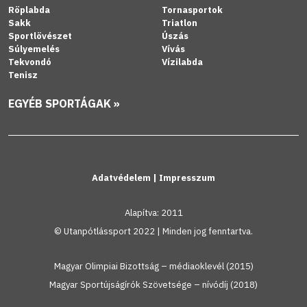
Röplabda
Tornasportok
Sakk
Triatlon
Sportlövészet
Úszás
Súlyemelés
Vívás
Tekvondó
Vízilabda
Tenisz
EGYÉB SPORTÁGAK »
Adatvédelem
|
Impresszum
Alapítva: 2011
© Utanpótlássport 2022 | Minden jog fenntartva.
Magyar Olimpiai Bizottság – médiaoklevél (2015)
Magyar Sportújságírók Szövetsége – nívódíj (2018)