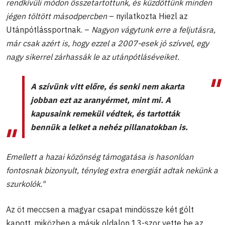
rendkívüli módon összetartottunk, és küzdöttünk minden
jégen töltött másodpercben
– nyilatkozta Hiezl az
Utánpótlássportnak. –
Nagyon vágytunk erre a feljutásra,
már csak azért is, hogy ezzel a 2007-esek jó szívvel, egy
nagy sikerrel zárhassák le az utánpótláséveiket.
A szívünk vitt előre, és senki nem akarta
jobban ezt az aranyérmet, mint mi. A
kapusaink remekül védtek, és tartották
bennük a lelket a nehéz pillanatokban is.
Emellett a hazai közönség támogatása is hasonlóan
fontosnak bizonyult, tényleg extra energiát adtak nekünk a
szurkolók."
Az öt meccsen a magyar csapat mindössze két gólt
kapott, miközben a másik oldalon 13-szor vette be az