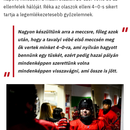
ellenfelek hálóját. Réka az olaszok elleni 4–0-s sikert
tartja a legemlékezetesebb győzelemnek.
Nagyon készültünk arra a meccsre, főleg azok
után, hogy a tavalyi vébé első meccsén meg
ők vertek minket 4–0-ra, ami nyílván hagyott
bennünk egy tüskét, ezért pedig hazai pályán
mindenképpen szerettünk volna
mindenképpen visszavágni, ami össze is jött.