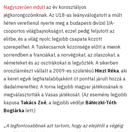
Nagyszerűen indult
az év korosztályos
jégkorongozóinknak. Az U18-as leányválogatott a múlt
héten veretlenül nyerte meg a budapesti divízió I/A-
csoportos világbajnokságot, ezzel pedig feljutott az
elitbe, és a világ nyolc legjobb csapata között
szerepelhet. A Tüskecsarnok közönsége előtt a mieink
sorrendben a franciákat, a norvégokat, az olaszokat, a
németeket és az osztrákokat is legyőzték. A sikerben
oroszlánrészt vállalt a 2009-es születésű
Hiezl Réka
, aki
a keret egyik legfiatalabbjaként öt ponttal járult hozzá a
diadalmenethez. A torna legjobb magyar játékosának is
megválasztották a Vasas játékosát. (Az esemény legjobb
kapusa
Takács Zoé
, a legjobb védője
Báhiczki-Tóth
Boglárka
lett.)
„A legfontosabbnak azt tartom, hogy az elejétől a végéig