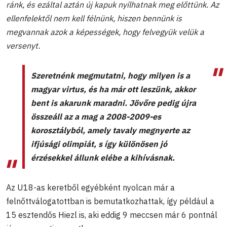
ránk, és ezáltal aztán új kapuk nyílhatnak meg előttünk. Az
ellenfelektől nem kell félnünk, hiszen bennünk is
megvannak azok a képességek, hogy felvegyük velük a
versenyt.
Szeretnénk megmutatni, hogy milyen is a
magyar virtus, és ha már ott leszünk, akkor
bent is akarunk maradni. Jövőre pedig újra
összeáll az a mag a 2008-2009-es
korosztályból, amely tavaly megnyerte az
ifjúsági olimpiát, s így különösen jó
érzésekkel állunk elébe a kihívásnak.
Az U18-as keretből egyébként nyolcan már a
felnőttválogatottban is bemutatkozhattak, így például a
15 esztendős Hiezl is, aki eddig 9 meccsen már 6 pontnál