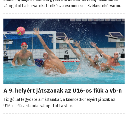
válogatott a horvátokat felkészülési meccsen Székesfehérváron.
A 9. helyért játszanak az U16-os fiúk a vb-n
Tíz góllal legyőzte a máltaiakat, a kilencedik helyért játszik az
U16-os fiú vízilabda-válogatott a vb-n.