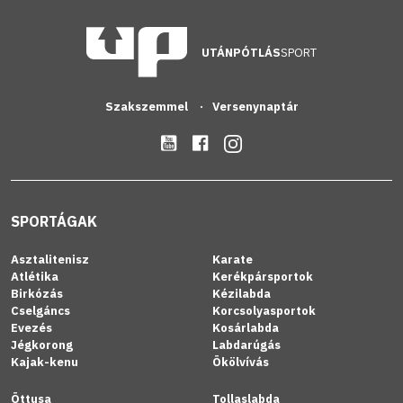
UTÁNPÓTLÁS
SPORT
Szakszemmel
Versenynaptár
SPORTÁGAK
Asztalitenisz
Karate
Atlétika
Kerékpársportok
Birkózás
Kézilabda
Cselgáncs
Korcsolyasportok
Evezés
Kosárlabda
Jégkorong
Labdarúgás
Kajak-kenu
Ökölvívás
Öttusa
Tollaslabda