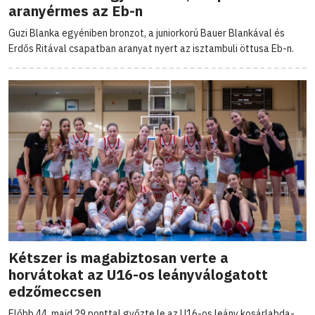
aranyérmes az Eb-n
Guzi Blanka egyéniben bronzot, a juniorkorú Bauer Blankával és
Erdős Ritával csapatban aranyat nyert az isztambuli öttusa Eb-n.
Kétszer is magabiztosan verte a
horvátokat az U16-os leányválogatott
edzőmeccsen
Előbb 44, majd 29 ponttal győzte le az U16-os leány kosárlabda-