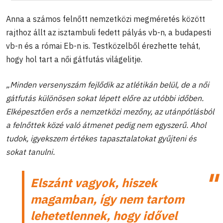
Anna a számos felnőtt nemzetközi megméretés között
rajthoz állt az isztambuli fedett pályás vb-n, a budapesti
vb-n és a római Eb-n is. Testközelből érezhette tehát,
hogy hol tart a női gátfutás világelitje.
„Minden versenyszám fejlődik az atlétikán belül, de a női
gátfutás különösen sokat lépett előre az utóbbi időben.
Elképesztően erős a nemzetközi mezőny, az utánpótlásból
a felnőttek közé való átmenet pedig nem egyszerű. Ahol
tudok, igyekszem értékes tapasztalatokat gyűjteni és
sokat tanulni.
Elszánt vagyok, hiszek
magamban, így nem tartom
lehetetlennek, hogy idővel