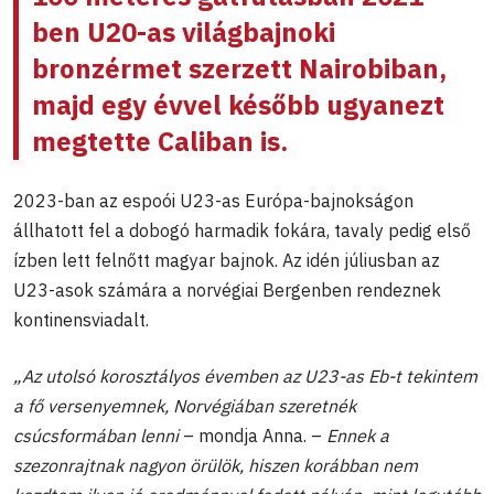
ben U20-as világbajnoki
bronzérmet szerzett Nairobiban,
majd egy évvel később ugyanezt
megtette Caliban is.
2023-ban az espoói U23-as Európa-bajnokságon
állhatott fel a dobogó harmadik fokára, tavaly pedig első
ízben lett felnőtt magyar bajnok. Az idén júliusban az
U23-asok számára a norvégiai Bergenben rendeznek
kontinensviadalt.
„Az utolsó korosztályos évemben az U23-as Eb-t tekintem
a fő versenyemnek, Norvégiában szeretnék
csúcsformában lenni
– mondja Anna. –
Ennek a
szezonrajtnak nagyon örülök, hiszen korábban nem