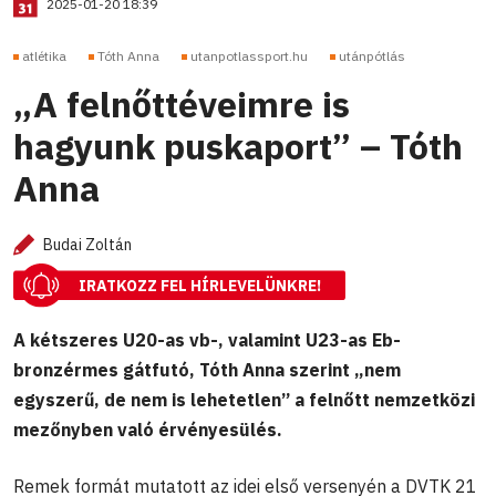
2025-01-20 18:39
atlétika
Tóth Anna
utanpotlassport.hu
utánpótlás
„A felnőttéveimre is
hagyunk puskaport” – Tóth
Anna
Budai Zoltán
IRATKOZZ FEL HÍRLEVELÜNKRE!
A kétszeres U20-as vb-, valamint U23-as Eb-
bronzérmes gátfutó, Tóth Anna szerint „nem
egyszerű, de nem is lehetetlen” a felnőtt nemzetközi
mezőnyben való érvényesülés.
Remek formát mutatott az idei első versenyén a DVTK 21