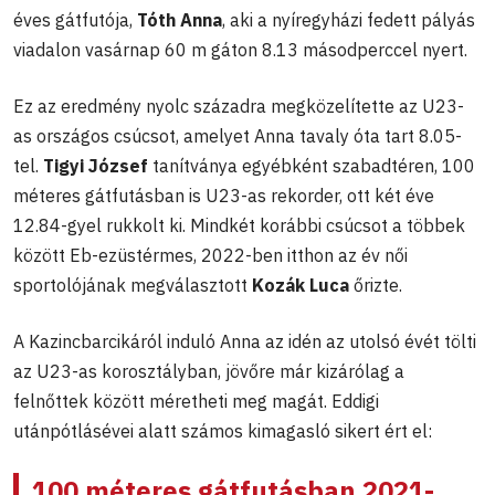
éves gátfutója,
Tóth Anna
, aki a nyíregyházi fedett pályás
viadalon vasárnap 60 m gáton 8.13 másodperccel nyert.
Ez az eredmény nyolc századra megközelítette az U23-
as országos csúcsot, amelyet Anna tavaly óta tart 8.05-
tel.
Tigyi József
tanítványa egyébként szabadtéren, 100
méteres gátfutásban is U23-as rekorder, ott két éve
12.84-gyel rukkolt ki. Mindkét korábbi csúcsot a többek
között Eb-ezüstérmes, 2022-ben itthon az év női
sportolójának megválasztott
Kozák Luca
őrizte.
A Kazincbarcikáról induló Anna az idén az utolsó évét tölti
az U23-as korosztályban, jövőre már kizárólag a
felnőttek között méretheti meg magát. Eddigi
utánpótlásévei alatt számos kimagasló sikert ért el:
100 méteres gátfutásban 2021-