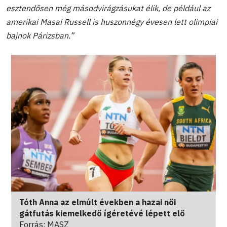
esztendősen még másodvirágzásukat élik, de például az
amerikai Masai Russell is huszonnégy évesen lett olimpiai
bajnok Párizsban.”
Tóth Anna az elmúlt években a hazai női
gátfutás kiemelkedő ígéretévé lépett elő
Forrás: MASZ