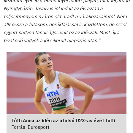
kezdtem ilyen jó eredménnyel fedett pályán, mint legutóbb
Nyíregyházán. Tavaly is jól indult az év, aztán a
teljesítményem nyáron elmaradt a várakozásaimtól. Nem
állt össze a futásom, derékfájással is küzdöttem, de ezzel
együtt nagyon tanulságos volt ez az időszak. Most újra
bizakodó vagyok a jól sikerült alapozás után.”
Tóth Anna az idén az utolsó U23-as évét tölti
Forrás: Eurosport