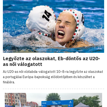
Legyőzte az olaszokat, Eb-döntős az U20-
as női válogatott
Az U20-as női vízilabda-válogatott 10–8-ra legyőzte az olaszokat
a portugáliai Európa-bajnokság elődöntőjében és készülhet a
fináléra.