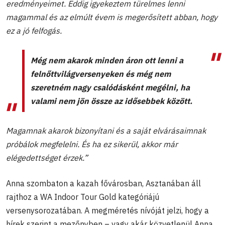
eredményeimet. Eddig igyekeztem türelmes lenni
magammal és az elmúlt évem is megerősített abban, hogy
ez a jó felfogás.
Még nem akarok minden áron ott lenni a
felnőttvilágversenyeken és még nem
szeretném nagy csalódásként megélni, ha
valami nem jön össze az idősebbek között.
Magamnak akarok bizonyítani és a saját elvárásaimnak
próbálok megfelelni. És ha ez sikerül, akkor már
elégedettséget érzek.”
Anna szombaton a kazah fővárosban, Asztanában áll
rajthoz a WA Indoor Tour Gold kategóriájú
versenysorozatában. A megméretés nívóját jelzi, hogy a
hírek szerint a mezőnyben – vagy akár közvetlenül Anna