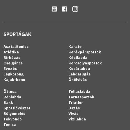
SPORTÁGAK
Asztalitenisz
Karate
Atlétika
Kerékpársportok
Birkózás
Kézilabda
Cselgáncs
Korcsolyasportok
Evezés
Kosárlabda
Jégkorong
Labdarúgás
Kajak-kenu
Ökölvívás
Öttusa
Tollaslabda
Röplabda
Tornasportok
Sakk
Triatlon
Sportlövészet
Úszás
Súlyemelés
Vívás
Tekvondó
Vízilabda
Tenisz