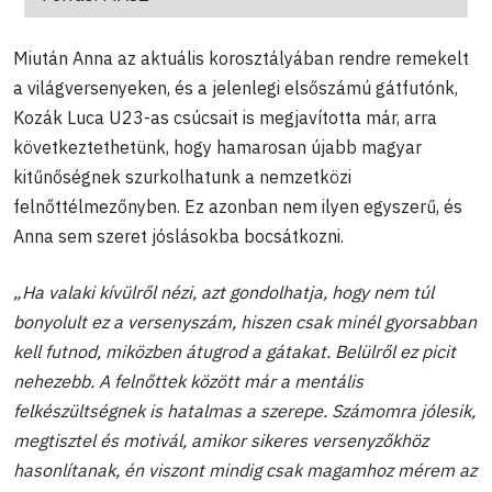
Miután Anna az aktuális korosztályában rendre remekelt
a világversenyeken, és a jelenlegi elsőszámú gátfutónk,
Kozák Luca U23-as csúcsait is megjavította már, arra
következtethetünk, hogy hamarosan újabb magyar
kitűnőségnek szurkolhatunk a nemzetközi
felnőttélmezőnyben. Ez azonban nem ilyen egyszerű, és
Anna sem szeret jóslásokba bocsátkozni.
„Ha valaki kívülről nézi, azt gondolhatja, hogy nem túl
bonyolult ez a versenyszám, hiszen csak minél gyorsabban
kell futnod, miközben átugrod a gátakat. Belülről ez picit
nehezebb. A felnőttek között már a mentális
felkészültségnek is hatalmas a szerepe. Számomra jólesik,
megtisztel és motivál, amikor sikeres versenyzőkhöz
hasonlítanak, én viszont mindig csak magamhoz mérem az