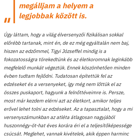
megálljam a helyem a
legjobbak között is.
Úgy láttam, hogy a világ élversenyzői fizikálisan sokkal
előrébb tartanak, mint én, de ez még egyáltalán nem baj,
hiszen az edzőmmel, Tigyi Józseffel mindig is a
fokozatosságra törekedtünk és az életkoromnak leginkább
megfelelő munkát végeztük. Ennek köszönhetően minden
évben tudtam fejlődni. Tudatosan építettük fel az
edzéseket és a versenyeket, így még nem lőttük el az
összes puskaport, hagyunk a felnőttéveimre is. Persze,
most már kezdem elérni azt az életkort, amikor teljes
erővel lehet tolni az edzéseket. Az a tapasztalat, hogy a mi
versenyszámunkban az atléta átlagosan nagyjából
huszonnégy-öt-hat éves korára éri el a teljesítőképessége
csúcsát. Meglehet, vannak kivételek, akik éppen harminc