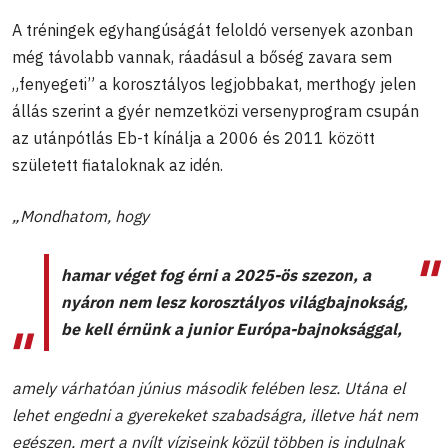
A tréningek egyhangúságát feloldó versenyek azonban
még távolabb vannak, ráadásul a bőség zavara sem
„fenyegeti” a korosztályos legjobbakat, merthogy jelen
állás szerint a gyér nemzetközi versenyprogram csupán
az utánpótlás Eb-t kínálja a 2006 és 2011 között
született fiataloknak az idén.
„Mondhatom, hogy
hamar véget fog érni a 2025-ös szezon, a
nyáron nem lesz korosztályos világbajnokság,
be kell érnünk a junior Európa-bajnoksággal,
amely várhatóan június második felében lesz. Utána el
lehet engedni a gyerekeket szabadságra, illetve hát nem
egészen, mert a nyílt víziseink közül többen is indulnak