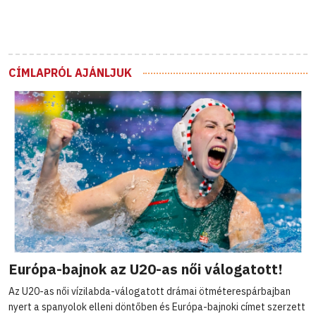
CÍMLAPRÓL AJÁNLJUK
Európa-bajnok az U20-as női válogatott!
Az U20-as női vízilabda-válogatott drámai ötméterespárbajban
nyert a spanyolok elleni döntőben és Európa-bajnoki címet szerzett