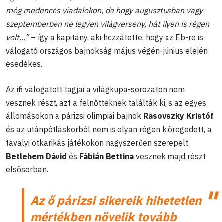
még medencés viadalokon, de hogy augusztusban vagy
szeptemberben ne legyen világverseny, hát ilyen is régen
volt...”
– így a kapitány, aki hozzátette, hogy az Eb-re is
válogató országos bajnokság május végén-június elején
esedékes.
Az ifi válogatott tagjai a világkupa-sorozaton nem
vesznek részt, azt a felnőtteknek találták ki, s az egyes
állomásokon a párizsi olimpiai bajnok
Rasovszky Kristóf
és az utánpótláskorból nem is olyan régen kiöregedett, a
tavalyi ötkarikás játékokon nagyszerűen szerepelt
Betlehem Dávid
és
Fábián Bettina
vesznek majd részt
elsősorban.
Az ő párizsi sikereik hihetetlen
mértékben növelik tovább