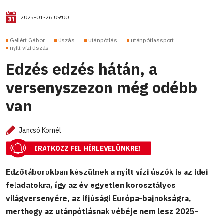
2025-01-26 09:00
Gellért Gábor
úszás
utánpótlás
utánpótlássport
nyílt vízi úszás
Edzés edzés hátán, a
versenyszezon még odébb
van
Jancsó Kornél
IRATKOZZ FEL HÍRLEVELÜNKRE!
Edzőtáborokban készülnek a nyílt vízi úszók is az idei
feladatokra, így az év egyetlen korosztályos
világversenyére, az ifjúsági Európa-bajnokságra,
merthogy az utánpótlásnak vébéje nem lesz 2025-