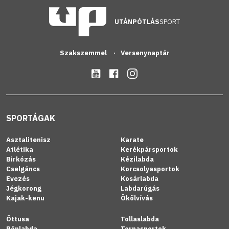
UTÁNPÓTLÁS
SPORT
Szakszemmel
Versenynaptár
SPORTÁGAK
Asztalitenisz
Karate
Atlétika
Kerékpársportok
Birkózás
Kézilabda
Cselgáncs
Korcsolyasportok
Evezés
Kosárlabda
Jégkorong
Labdarúgás
Kajak-kenu
Ökölvívás
Öttusa
Tollaslabda
Röplabda
Tornasportok