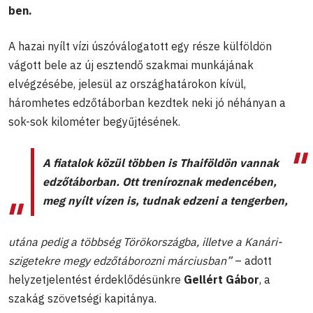
ben.
A hazai nyílt vízi úszóválogatott egy része külföldön
vágott bele az új esztendő szakmai munkájának
elvégzésébe, jelesül az országhatárokon kívül,
háromhetes edzőtáborban kezdtek neki jó néhányan a
sok-sok kilométer begyűjtésének.
A fiatalok közül többen is Thaiföldön vannak
edzőtáborban. Ott treníroznak medencében,
meg nyílt vízen is, tudnak edzeni a tengerben
,
utána pedig a többség Törökországba, illetve a Kanári-
szigetekre megy edzőtáborozni márciusban”
– adott
helyzetjelentést érdeklődésünkre
Gellért Gábor
, a
szakág szövetségi kapitánya.