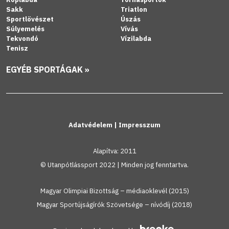
Sakk
Triatlon
Sportlövészet
Úszás
Súlyemelés
Vívás
Tekvondó
Vízilabda
Tenisz
EGYÉB SPORTÁGAK »
Adatvédelem
|
Impresszum
Alapítva: 2011
© Utanpótlássport 2022 | Minden jog fenntartva.
Magyar Olimpiai Bizottság – médiaoklevél (2015)
Magyar Sportújságírók Szövetsége – nívódíj (2018)