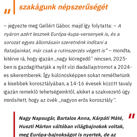
szakágunk népszerűségét
– jegyezte meg Gellért Gábor, majd így folytatta: –
A
nyáron azért lesznek Európa-kupa-versenyek is, és a
sorozat egyes állomásain szeretnénk indítani a
fiataljainkat, már csak a rutinszerzés végett is”
– mondta,
kitérve rá, hogy igazán „nagy kiöregedő” nincsen, 2025-
ben is gazdagíthatják a nyílt vízi diadallajstromot a 2024-
es sikeremberek. Így különösképpen sokat remélhetünk
a kisebbek korosztályában, a 14-16 évesek között tavaly
igazán remeklő tehetségeinktől, akiket a szakvezető úgy
minősített, hogy az övék „nagyon erős korosztály”.
Nagy Napsugár, Bartalos Anna, Kárpáti Máté,
Huszti Márton váltóban világbajnokok voltak,
meg Európa-bajnokságot is nyertek, de az