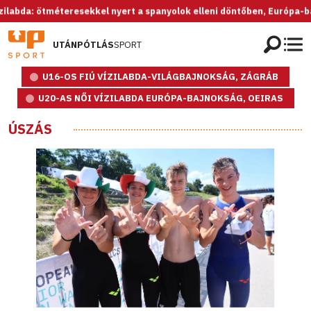
 ötméteresekkel nyert a spanyolok elleni döntőben, Európa-bajnok az
UTÁNPÓTLÁS
SPORT
U16-OS FIÚ VÍZILABDA-VILÁGBAJNOKSÁG, ZÁGRÁB
U20-AS NŐI VÍZILABDA EURÓPA-BAJNOKSÁG, OEIRAS
ÚSZÁS