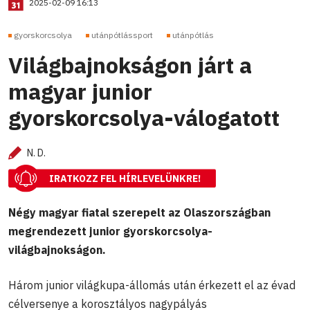
2025-02-09 16:13
gyorskorcsolya
utánpótlássport
utánpótlás
Világbajnokságon járt a
magyar junior
gyorskorcsolya-válogatott
N. D.
IRATKOZZ FEL HÍRLEVELÜNKRE!
Négy magyar fiatal szerepelt az Olaszországban
megrendezett junior gyorskorcsolya-
világbajnokságon.
Három junior világkupa-állomás után érkezett el az évad
célversenye a korosztályos nagypályás