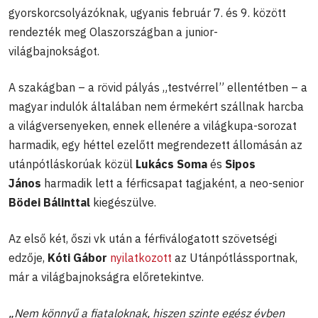
gyorskorcsolyázóknak, ugyanis február 7. és 9. között
rendezték meg Olaszországban a junior-
világbajnokságot.
A szakágban – a rövid pályás „testvérrel” ellentétben – a
magyar indulók általában nem érmekért szállnak harcba
a világversenyeken, ennek ellenére a világkupa-sorozat
harmadik, egy héttel ezelőtt megrendezett állomásán az
utánpótláskorúak közül
Lukács Soma
és
Sipos
János
harmadik lett a férficsapat tagjaként, a neo-senior
Bödei Bálinttal
kiegészülve.
Az első két, őszi vk után a férfiválogatott szövetségi
edzője,
Kóti Gábor
nyilatkozott
az Utánpótlássportnak,
már a világbajnokságra előretekintve.
„Nem könnyű a fiataloknak, hiszen szinte egész évben