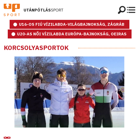
UTÁNPÓTLÁS
SPORT
U16-OS FIÚ VÍZILABDA-VILÁGBAJNOKSÁG, ZÁGRÁB
U20-AS NŐI VÍZILABDA EURÓPA-BAJNOKSÁG, OEIRAS
KORCSOLYASPORTOK