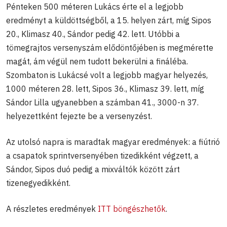
Pénteken 500 méteren Lukács érte el a legjobb
eredményt a küldöttségből, a 15. helyen zárt, míg Sipos
20., Klimasz 40., Sándor pedig 42. lett. Utóbbi a
tömegrajtos versenyszám elődöntőjében is megmérette
magát, ám végül nem tudott bekerülni a fináléba.
Szombaton is Lukácsé volt a legjobb magyar helyezés,
1000 méteren 28. lett, Sipos 36., Klimasz 39. lett, míg
Sándor Lilla ugyanebben a számban 41., 3000-n 37.
helyezettként fejezte be a versenyzést.
Az utolsó napra is maradtak magyar eredmények: a fiútrió
a csapatok sprintversenyében tizedikként végzett, a
Sándor, Sipos duó pedig a mixváltók között zárt
tizenegyedikként.
A részletes eredmények
ITT böngészhetők
.