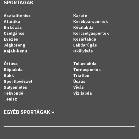
SPORTÁGAK
Asztalitenisz
Karate
Atlétika
Kerékpársportok
Birkózás
Kézilabda
Cselgáncs
Korcsolyasportok
Evezés
Kosárlabda
Jégkorong
Labdarúgás
Kajak-kenu
Ökölvívás
Öttusa
Tollaslabda
Röplabda
Tornasportok
Sakk
Triatlon
Sportlövészet
Úszás
Súlyemelés
Vívás
Tekvondó
Vízilabda
Tenisz
EGYÉB SPORTÁGAK »