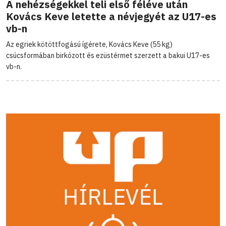
A nehézségekkel teli első féléve után
Kovács Keve letette a névjegyét az U17-es
vb-n
Az egriek kötöttfogású ígérete, Kovács Keve (55 kg)
csúcsformában birkózott és ezüstérmet szerzett a bakui U17-es
vb-n.