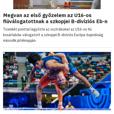
Megvan az első győzelem az U16-os
fiúválogatottnak a szkopjei B-divíziós Eb-n
Tizenkét ponttal legyőzte az osztrákokat az U16-os fiú
kosárlabda-válogatott a szkopjei B-divíziós Európa-bajnokság
második játéknapján.