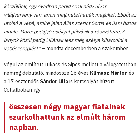
készülünk, egy évadban pedig csak négy olyan
világverseny van, amin megmutathatják magukat. Ebből az
utolsó a vébé, amire jelen állás szerint Soma és Jani biztos
induló, Marci pedig jó eséllyel pályázik a részvételre. A
lányok közül pedig Lillának lesz még esélye kiharcolni a
vébészereplést”
– mondta decemberben a szakember.
Végül az említett Lukács és Sipos mellett a válogatottban
nemrég debütáló, mindössze 16 éves
Klimasz Márton
és
a 17 esztendős
Sándor Lilla
is korcsolyát húzott
Collalbóban, így
összesen négy magyar fiatalnak
szurkolhattunk az elmúlt három
napban.