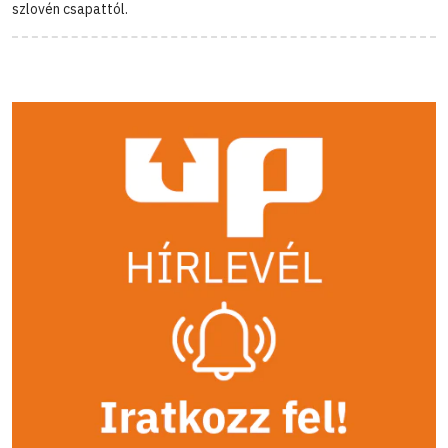
szlovén csapattól.