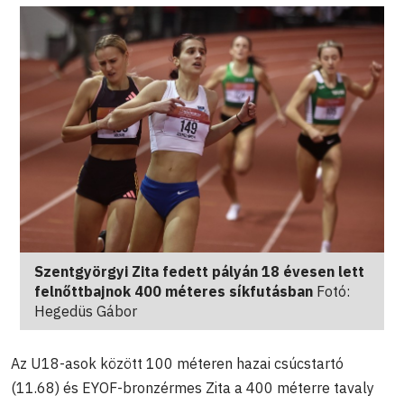
Szentgyörgyi Zita fedett pályán 18 évesen lett
felnőttbajnok 400 méteres síkfutásban
Fotó:
Hegedüs Gábor
Az U18-asok között 100 méteren hazai csúcstartó
(11.68) és EYOF-bronzérmes Zita a 400 méterre tavaly