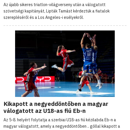
Az újabb sikeres triatlon-világverseny után a válogatott
szövetségi kapitányát, Lipták Tamást kérdeztük a fiatalok
szerepléséről és a Los Angeles-i esélyekről.
Kikapott a negyeddöntőben a magyar
válogatott az U18-as fiú Eb-n
Az 5-8. helyért folytatja a szerbiai U18-as fiú kézilabda Eb-n a
magyar válogatott, amely a negyeddöntőben .. góllal kikapott a