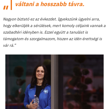
váltani a hosszabb távra.
Nagyon biztató ez az évkezdet. Igyekszünk ügyelni arra,
hogy elkerüljék a sérülések, mert komoly céljaink vannak a
szabadtéri idényben is. Ezzel együtt a tanulást is
támogatom és szorgalmazom, hiszen az idén érettségi is
vár rá.”