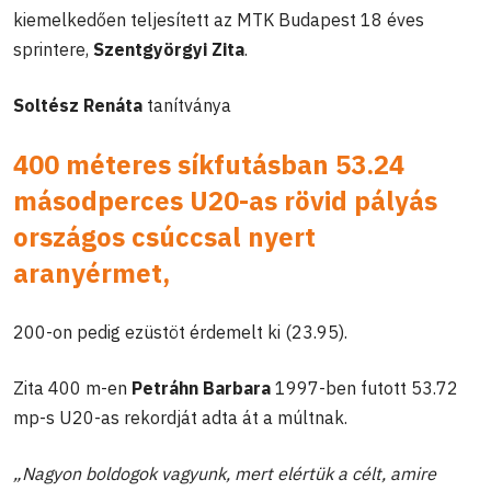
kiemelkedően teljesített az MTK Budapest 18 éves
sprintere,
Szentgyörgyi Zita
.
Soltész Renáta
tanítványa
400 méteres síkfutásban 53.24
másodperces U20-as rövid pályás
országos csúccsal nyert
aranyérmet,
200-on pedig ezüstöt érdemelt ki (23.95).
Zita 400 m-en
Petráhn Barbara
1997-ben futott 53.72
mp-s U20-as rekordját adta át a múltnak.
„Nagyon boldogok vagyunk, mert elértük a célt, amire