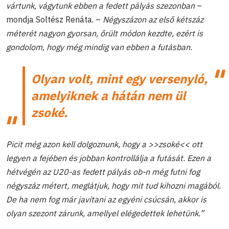
vártunk, vágytunk ebben a fedett pályás szezonban
–
mondja Soltész Renáta. –
Négyszázon az első kétszáz
méterét nagyon gyorsan, őrült módon kezdte, ezért is
gondolom, hogy még mindig van ebben a futásban.
Olyan volt, mint egy versenyló,
amelyiknek a hátán nem ül
zsoké.
Picit még azon kell dolgoznunk, hogy a >>zsoké<< ott
legyen a fejében és jobban kontrollálja a futását. Ezen a
hétvégén az U20-as fedett pályás ob-n még futni fog
négyszáz métert, meglátjuk, hogy mit tud kihozni magából.
De ha nem fog már javítani az egyéni csúcsán, akkor is
olyan szezont zárunk, amellyel elégedettek lehetünk.”