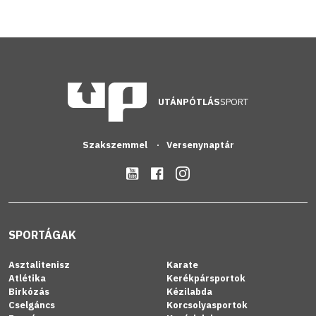
UTÁNPÓTLÁS
SPORT
Szakszemmel
Versenynaptár
SPORTÁGAK
Asztalitenisz
Karate
Atlétika
Kerékpársportok
Birkózás
Kézilabda
Cselgáncs
Korcsolyasportok