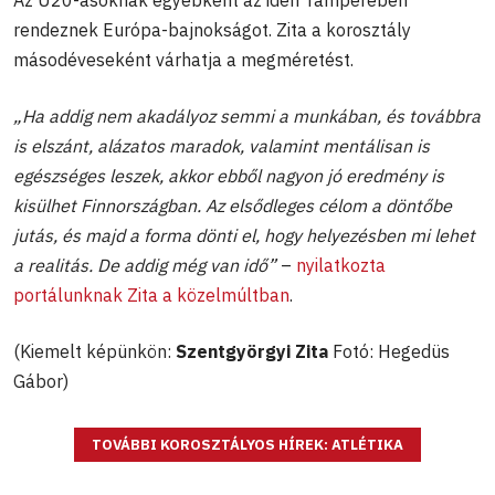
Az U20-asoknak egyébként az idén Tamperében
rendeznek Európa-bajnokságot. Zita a korosztály
másodéveseként várhatja a megméretést.
„Ha addig nem akadályoz semmi a munkában, és továbbra
is elszánt, alázatos maradok, valamint mentálisan is
egészséges leszek, akkor ebből nagyon jó eredmény is
kisülhet Finnországban. Az elsődleges célom a döntőbe
jutás, és majd a forma dönti el, hogy helyezésben mi lehet
a realitás. De addig még van idő”
–
nyilatkozta
portálunknak Zita a közelmúltban
.
(Kiemelt képünkön:
Szentgyörgyi Zita
Fotó: Hegedüs
Gábor)
TOVÁBBI KOROSZTÁLYOS HÍREK: ATLÉTIKA