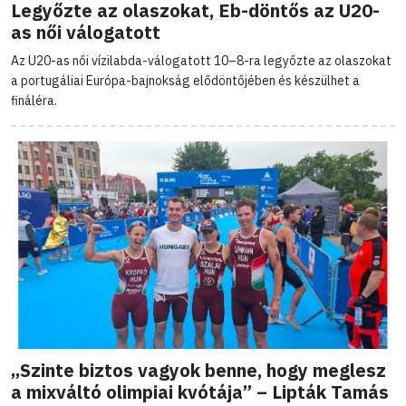
Legyőzte az olaszokat, Eb-döntős az U20-
as női válogatott
Az U20-as női vízilabda-válogatott 10–8-ra legyőzte az olaszokat
a portugáliai Európa-bajnokság elődöntőjében és készülhet a
fináléra.
„Szinte biztos vagyok benne, hogy meglesz
a mixváltó olimpiai kvótája” – Lipták Tamás