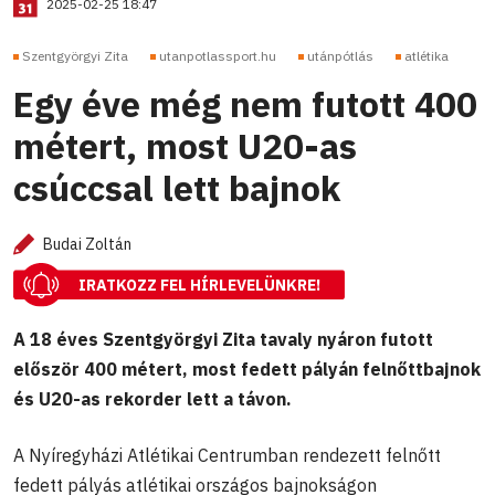
2025-02-25 18:47
Szentgyörgyi Zita
utanpotlassport.hu
utánpótlás
atlétika
Egy éve még nem futott 400
métert, most U20-as
csúccsal lett bajnok
Budai Zoltán
IRATKOZZ FEL HÍRLEVELÜNKRE!
A 18 éves Szentgyörgyi Zita tavaly nyáron futott
először 400 métert, most fedett pályán felnőttbajnok
és U20-as rekorder lett a távon.
A Nyíregyházi Atlétikai Centrumban rendezett felnőtt
fedett pályás atlétikai országos bajnokságon