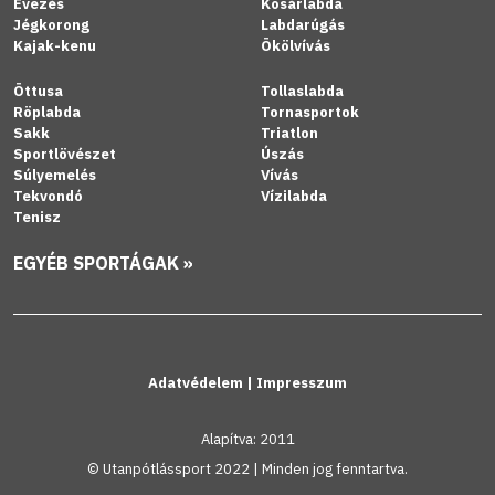
Evezés
Kosárlabda
Jégkorong
Labdarúgás
Kajak-kenu
Ökölvívás
Öttusa
Tollaslabda
Röplabda
Tornasportok
Sakk
Triatlon
Sportlövészet
Úszás
Súlyemelés
Vívás
Tekvondó
Vízilabda
Tenisz
EGYÉB SPORTÁGAK »
Adatvédelem
|
Impresszum
Alapítva: 2011
© Utanpótlássport 2022 | Minden jog fenntartva.