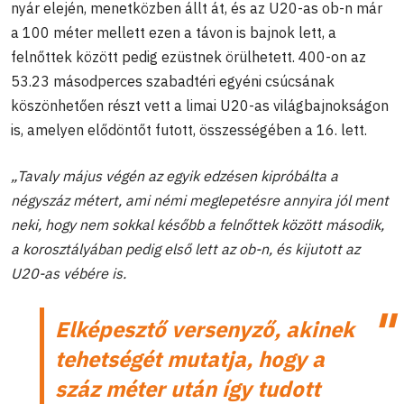
nyár elején, menetközben állt át, és az U20-as ob-n már
a 100 méter mellett ezen a távon is bajnok lett, a
felnőttek között pedig ezüstnek örülhetett. 400-on az
53.23 másodperces szabadtéri egyéni csúcsának
köszönhetően részt vett a limai U20-as világbajnokságon
is, amelyen elődöntőt futott, összességében a 16. lett.
„Tavaly május végén az egyik edzésen kipróbálta a
négyszáz métert, ami némi meglepetésre annyira jól ment
neki, hogy nem sokkal később a felnőttek között második,
a korosztályában pedig első lett az ob-n, és kijutott az
U20-as vébére is.
Elképesztő versenyző, akinek
tehetségét mutatja, hogy a
száz méter után így tudott