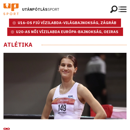
UTÁNPÓTLÁS
SPORT
U16-OS FIÚ VÍZILABDA-VILÁGBAJNOKSÁG, ZÁGRÁB
U20-AS NŐI VÍZILABDA EURÓPA-BAJNOKSÁG, OEIRAS
ATLÉTIKA